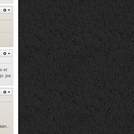
oo et
pi. jos
maan..