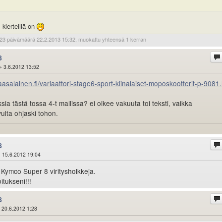
kierteillä on
23 päivämäärä 22.2.2013 15:32, muokattu yhteensä 1 kerran
8
» 3.6.2012 13:52
aasalainen.fi/variaattori-stage6-sport-kiinalaiset-moposkootterit-p-9081
a tästä tossa 4-t mallissa? ei oikee vakuuta toi teksti, vaikka
ulta ohjaski tohon.
8
 15.6.2012 19:04
 Kymco Super 8 viritysholkkeja.
itukseni!!!
8
 20.6.2012 1:28