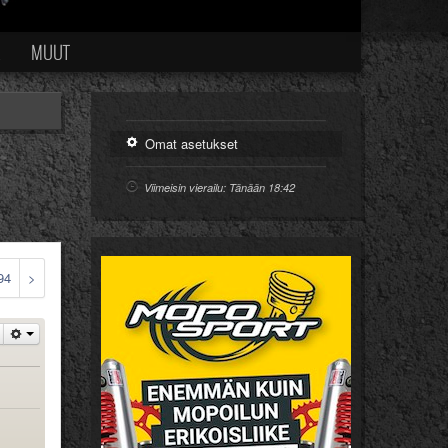
Ä
MUUT
Omat asetukset
Viimeisin vierailu: Tänään 18:42
94
>