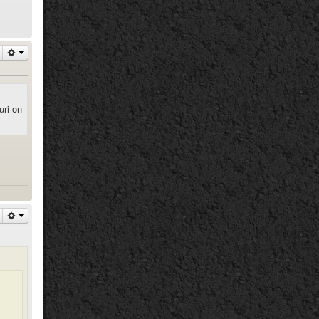
uri on