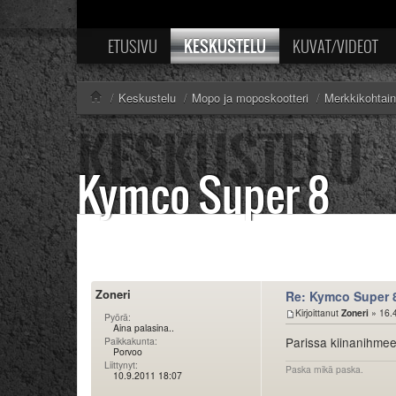
KESKUSTELU
ETUSIVU
KUVAT/VIDEOT
/
Keskustelu
/
Mopo ja moposkootteri
/
Merkkikohtai
Kymco Super 8
Zoneri
Re: Kymco Super 
Kirjoittanut
Zoneri
» 16.
Pyörä:
Aina palasina..
Parissa kiinanihmees
Paikkakunta:
Porvoo
Liittynyt:
Paska mikä paska.
10.9.2011 18:07