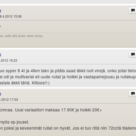
8
8.4.2012 15:08
^
e, kyllä siitä jotain vikaa löytyy.
8
.2012 16:22
tuo syper 8 4t ja 4tkm takn ja pitäis saad äkkii noit virejä. onko jollai tiet
 cdi ja multivarial eli uude rullat ja holkki ja vastapainejousu ja rullakup
vastais äkkii tähä. Kiitoos!!:)
8
4.2012 17:03
omnaa. Uusi variaattori maksaa 17.90€ ja holkki 20€+
a myös vp-jouset.
on poksi ja keveemmät rullat on hyvät. Jos ei tuo riitä niin 72cctä tilaile