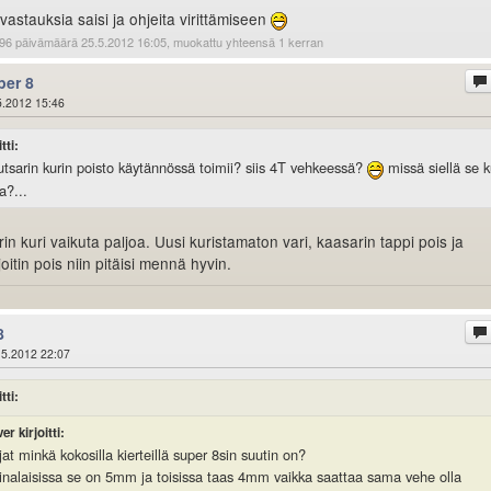
 vastauksia saisi ja ohjeita virittämiseen
96 päivämäärä 25.5.2012 16:05, muokattu yhteensä 1 kerran
per 8
5.2012 15:46
tti:
utsarin kurin poisto käytännössä toimii? siis 4T vehkeessä?
missä siellä se k
a?...
in kuri vaikuta paljoa. Uusi kuristamaton vari, kaasarin tappi pois ja
oitin pois niin pitäisi mennä hyvin.
8
.5.2012 22:07
tti:
er kirjoitti:
at minkä kokosilla kierteillä super 8sin suutin on?
kiinalaisissa se on 5mm ja toisissa taas 4mm vaikka saattaa sama vehe olla