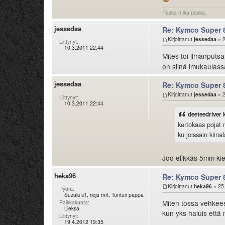
Paska mikä paska.
jessedaa
Re: Kymco Super 
Kirjoittanut
jessedaa
» 2
Liittynyt:
10.3.2011 22:44
Mites toi ilmanputs
on siinä imukaulass
jessedaa
Re: Kymco Super 
Kirjoittanut
jessedaa
» 2
Liittynyt:
10.3.2011 22:44
deeteedriver ki
kertokaas pojat m
ku joissain kiin
Joo elikkäs 5mm kie
heka96
Re: Kymco Super 
Kirjoittanut
heka96
» 25
Pyörä:
Suzuki s1, rieju mrt, Tunturi pappa
Miten tossa vehkees
Paikkakunta:
Lieksa
kun yks haluis että
Liittynyt:
19.4.2012 19:35