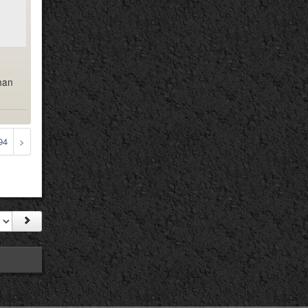
ihan
94
>