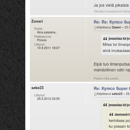
Ja jos vielä pikaisia
Viimeksi muokannut heka
Zoneri
Re: Re: Kymco Su
Kirjoittanut
Zoneri
» 25.
Pyörä:
Aina palasina..
Paikkakunta:
jessedaa kirjoi
Porvoo
Mites toi ilmanp
Liittynyt:
10.9.2011 18:07
siinä imukaulass
Eipä tuo ilmanputsar
mahdollinen cdin raj
Paska mikä paska.
seke23
Re: Kymco Super 
Kirjoittanut
seke23
» 29
Liittynyt:
29.3.2012 23:50
jessedaa kirjoi
deeteedriv
kertokaas poj
ku joissain 