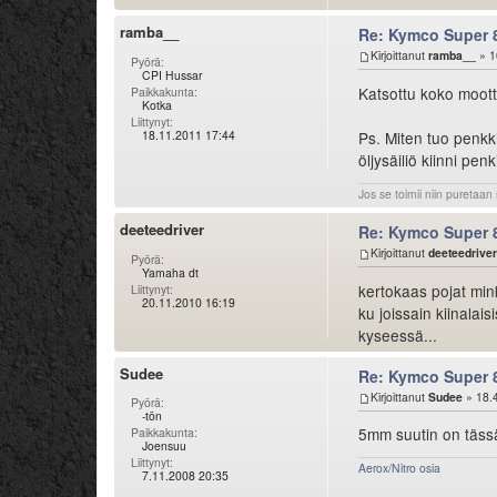
ramba__
Re: Kymco Super 
Kirjoittanut
ramba__
» 1
Pyörä:
CPI Hussar
Katsottu koko mootto
Paikkakunta:
Kotka
Liittynyt:
18.11.2011 17:44
Ps. Miten tuo penkkik
öljysäiliö kiinni pen
Jos se toimii niin puretaan s
deeteedriver
Re: Kymco Super 
Kirjoittanut
deeteedriver
Pyörä:
Yamaha dt
kertokaas pojat mink
Liittynyt:
20.11.2010 16:19
ku joissain kiinala
kyseessä...
Sudee
Re: Kymco Super 
Kirjoittanut
Sudee
» 18.
Pyörä:
-tön
5mm suutin on täss
Paikkakunta:
Joensuu
Liittynyt:
Aerox/Nitro osia
7.11.2008 20:35