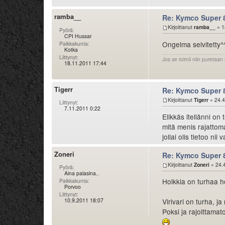
ramba__
Re: Kymco Super 
Kirjoittanut
ramba__
» 1
Pyörä:
CPI Hussar
Ongelma selvitetty^
Paikkakunta:
Kotka
Liittynyt:
Jos se toimii niin puretaan s
18.11.2011 17:44
Tigerr
Re: Kymco Super 
Kirjoittanut
Tigerr
» 24.4
Liittynyt:
7.11.2011 0:22
Elikkäs itellänni on 
mitä menis rajattomal
jollai olis tietoo nii 
Zoneri
Re: Kymco Super 
Kirjoittanut
Zoneri
» 24.
Pyörä:
Aina palasina..
Holkkia on turhaa h
Paikkakunta:
Porvoo
Liittynyt:
10.9.2011 18:07
Virivari on turha, j
Poksi ja rajoittamat