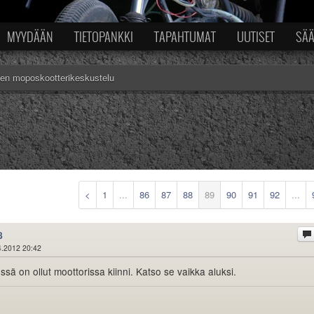
MYYDÄÄN
TIETOPANKKI
TAPAHTUMAT
UUTISET
SÄ
nen moposkootterikeskustelu
<
1
...
86
87
88
89
90
91
92
...
8
4.2012 20:42
sä on ollut moottorissa kiinni. Katso se vaikka aluksi.