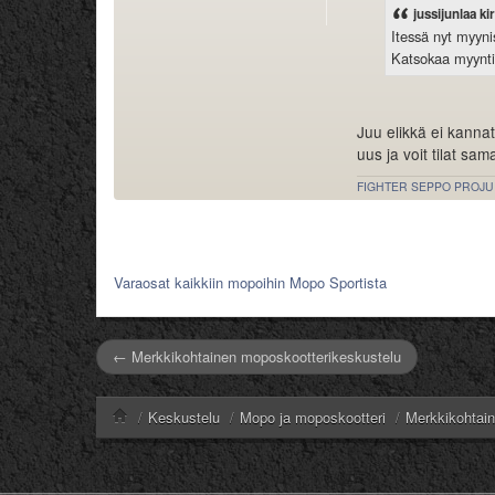
jussijunlaa kir
Itessä nyt myyni
Katsokaa myyntii
Juu elikkä ei kannat
uus ja voit tilat sam
FIGHTER SEPPO PROJU
Varaosat kaikkiin mopoihin Mopo Sportista
← Merkkikohtainen moposkootterikeskustelu
/
Keskustelu
/
Mopo ja moposkootteri
/
Merkkikohtai