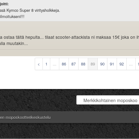
joitti:
ssä Kymco Super 8 viritysholkkeja.
lmoitukseni!!!
a ostaa tältä hepulta... tilaat scooter-attackista ni maksaa 15€ joka on 
alla muutakin...
<
1
...
86
87
88
89
90
91
92
...
nen moposkootterikeskustelu