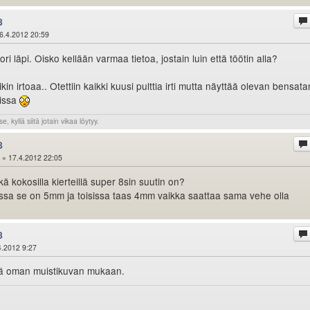
8
6.4.2012 20:59
ri läpi. Oisko kellään varmaa tietoa, jostain luin että töötin alla?
in irtoaa.. Otettiin kaikki kuusi pulttia irti mutta näyttää olevan bensata
kissa
e, kyllä siitä jotain vikaa löytyy.
8
» 17.4.2012 22:05
ä kokosilla kierteillä super 8sin suutin on?
isissa se on 5mm ja toisissa taas 4mm vaikka saattaa sama vehe olla
8
4.2012 9:27
ä oman muistikuvan mukaan.