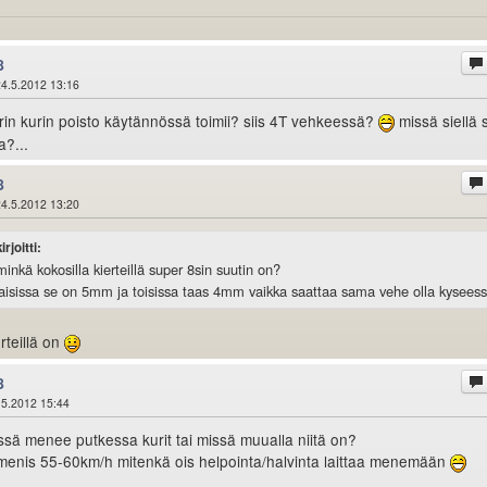
8
4.5.2012 13:16
arin kurin poisto käytännössä toimii? siis 4T vehkeessä?
missä siellä 
a?...
8
4.5.2012 13:20
rjoitti:
inkä kokosilla kierteillä super 8sin suutin on?
alaisissa se on 5mm ja toisissa taas 4mm vaikka saattaa sama vehe olla kyseess
rteillä on
8
.5.2012 15:44
sä menee putkessa kurit tai missä muualla niitä on?
 menis 55-60km/h mitenkä ois helpointa/halvinta laittaa menemään