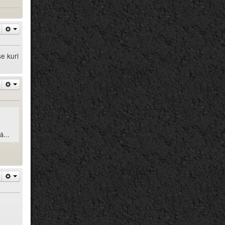
se kuri
ä...