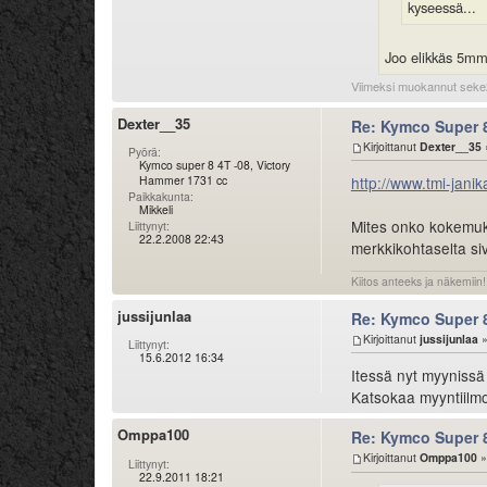
kyseessä...
Joo elikkäs 5mm 
Viimeksi muokannut seke
Dexter__35
Re: Kymco Super 
Kirjoittanut
Dexter__35
Pyörä:
Kymco super 8 4T -08, Victory
Hammer 1731 cc
http://www.tmi-janik
Paikkakunta:
Mikkeli
Mites onko kokemuksi
Liittynyt:
22.2.2008 22:43
merkkikohtaselta siv
Kiitos anteeks ja näkemiin!
jussijunlaa
Re: Kymco Super 
Kirjoittanut
jussijunlaa
»
Liittynyt:
15.6.2012 16:34
Itessä nyt myynissä
Katsokaa myyntiilmo
Omppa100
Re: Kymco Super 
Kirjoittanut
Omppa100
»
Liittynyt:
22.9.2011 18:21