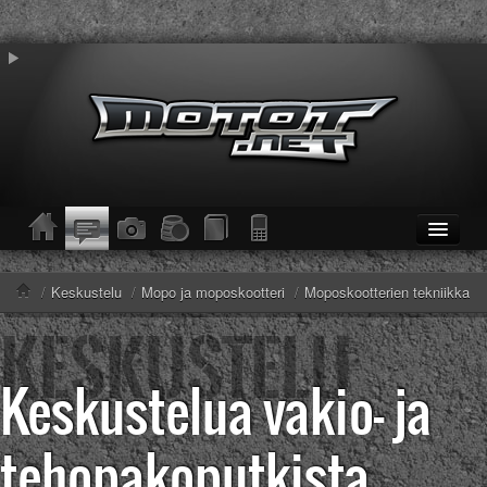
ETUSIVU
Moottoripyörät
/
Keskustelu
/
Mopo ja moposkootteri
/
Moposkootterien tekniikka
Kevytmoottoripyörät
Mopot
Enduro/MX
Keskustelua vakio- ja
KESKUSTELU
Haku
Säännöt ja ohjeet
tehopakoputkista
KUVAT/VIDEOT
Haku