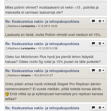
Mites polinin vihreet? muistaakseni oli nekin +15 , polinilla ja
malossilla ei varmaan laatueroja ole?
Re: Keskustelua vakio- ja tehopakoputkista
Kirjoittanut
Lartsipekka
» 3.12.2013 18:22
Laadusta en tiedä, mutta Polinin vihreät ovat medium eli 15%.
Re: Keskustelua vakio- ja tehopakoputkista
Kirjoittanut
Lartsipekka
» 10.12.2013 0:58
Oisko tuo Motoforcen Plus hyvä jos pientä tehon lisäystä
haluaa? Olisko roxiin 5g rullat ja 15% jouset ok tälle putkelle?
Re: Keskustelua vakio- ja tehopakoputkista
Kirjoittanut
mirqeee
» 18.3.2014 21:27
Onko jollain antaa hyviä vinkkejä Stage6 Pro Replican äänien
vaimennukseen? Ei vuoda mistään, pitää todella kovaa ääntä..
Entä mitkä vp-ja kytkinjouset kannattais pro replican kanssa
laittaa?
Re: Keskustelua vakio- ja tehopakoputkista