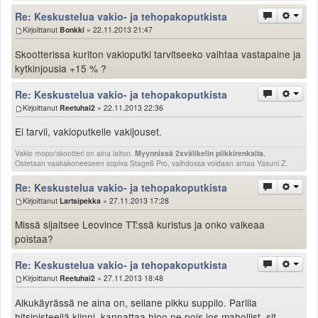
Valitse paikkakunta
Re: Keskustelua vakio- ja tehopakoputkista
Helsingin sää
Kirjoittanut
Bonkki
» 22.11.2013 21:47
Tampereen sää
Skootterissa kuriton vakioputki tarvitseeko vaihtaa vastapaine ja
Turun sää
kytkinjousia +15 % ?
Oulun sää
Kuopion sää
Re: Keskustelua vakio- ja tehopakoputkista
Kirjoittanut
Reetuhai2
» 22.11.2013 22:36
Rovaniemen sää
MUUT
Ei tarvii, vakioputkelle vakijouset.
VIP-jäsenyys
Vakio mopo/skootteri on aina laiton.
Myynnissä 2xvälikelin piikkirenkaita.
Paidat ja vaatteet
Ostetaan vaakakoneeseen sopiva Stage6 Pro, vaihdossa voidaan antaa Yasuni Z.
Suunnittele oma paita
Re: Keskustelua vakio- ja tehopakoputkista
Mainostus
Kirjoittanut
Lartsipekka
» 27.11.2013 17:28
Palaute
Missä sijaitsee Leovince TT:ssä kuristus ja onko vaikeaa
Kevytversio
poistaa?
Re: Keskustelua vakio- ja tehopakoputkista
Kirjoittanut
Reetuhai2
» 27.11.2013 18:48
Alkukäyrässä ne aina on, sellane pikku suppilo. Parilla
hitsipisteellä kiinni, kannattaa hioo ne pois jos mahollist, sit