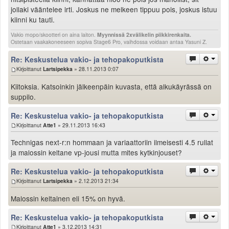
jollaki vääntelee irti. Joskus ne melkeen tippuu pois, joskus istuu
kiinni ku tauti.
Vakio mopo/skootteri on aina laiton.
Myynnissä 2xvälikelin piikkirenkaita.
Ostetaan vaakakoneeseen sopiva Stage6 Pro, vaihdossa voidaan antaa Yasuni Z.
Re: Keskustelua vakio- ja tehopakoputkista
Kirjoittanut
Lartsipekka
» 28.11.2013 0:07
Kiitoksia. Katsoinkin jälkeenpäin kuvasta, että alkukäyrässä on
suppilo.
Re: Keskustelua vakio- ja tehopakoputkista
Kirjoittanut
Atte1
» 29.11.2013 16:43
Technigas next-r:n hommaan ja variaattoriin ilmeisesti 4.5 rullat
ja malossin keltane vp-jousi mutta mites kytkinjouset?
Re: Keskustelua vakio- ja tehopakoputkista
Kirjoittanut
Lartsipekka
» 2.12.2013 21:34
Malossin keltainen eli 15% on hyvä.
Re: Keskustelua vakio- ja tehopakoputkista
Kirjoittanut
Atte1
» 3.12.2013 14:31