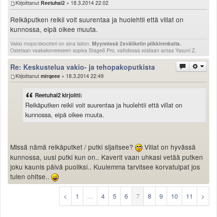
Kirjoittanut
Reetuhai2
» 18.3.2014 22:02
Reikäputken reikii voit suurentaa ja huolehtii että villat on
kunnossa, eipä oikee muuta.
Vakio mopo/skootteri on aina laiton.
Myynnissä 2xvälikelin piikkirenkaita.
Ostetaan vaakakoneeseen sopiva Stage6 Pro, vaihdossa voidaan antaa Yasuni Z.
Re: Keskustelua vakio- ja tehopakoputkista
Kirjoittanut
mirqeee
» 18.3.2014 22:49
Reetuhai2 kirjoitti:
Reikäputken reikii voit suurentaa ja huolehtii että villat on
kunnossa, eipä oikee muuta.
Missä nämä reikäputket / putki sijaitsee?
Villat on hyvässä
kunnossa, uusi putki kun on.. Kaverit vaan uhkasi vetää putken
joku kaunis päivä puoliksi.. Kuulemma tarvitsee korvatulpat jos
tulen ohitse..
<
1
...
4
5
6
7
8
9
10
11
>