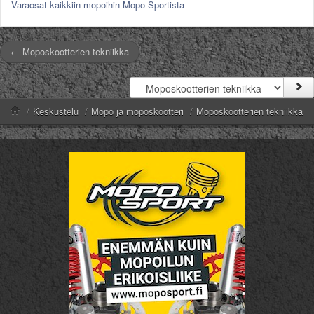
Varaosat kaikkiin mopoihin Mopo Sportista
← Moposkootterien tekniikka
/
Keskustelu
/
Mopo ja moposkootteri
/
Moposkootterien tekniikka