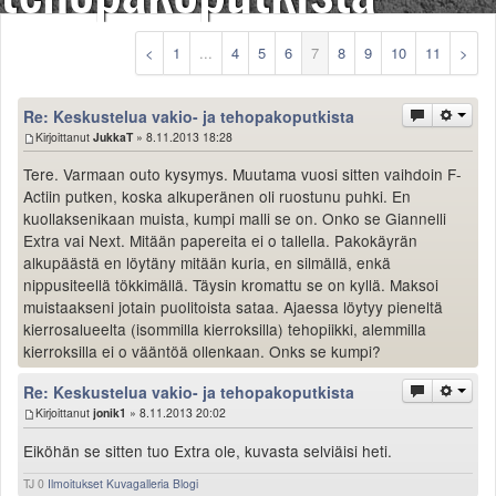
Säännöt ja ohjeet
Uudet ajoneuvot
<
1
...
4
5
6
7
8
9
10
11
>
Uudet kuvat
Uudet videot
Re: Keskustelua vakio- ja tehopakoputkista
Uudet kommentit
Kirjoittanut
JukkaT
» 8.11.2013 18:28
MYYDÄÄN
Tere. Varmaan outo kysymys. Muutama vuosi sitten vaihdoin F-
Haku
Actiin putken, koska alkuperänen oli ruostunu puhki. En
Ohjeet
kuollaksenikaan muista, kumpi malli se on. Onko se Giannelli
Ajoneuvot
Extra vai Next. Mitään papereita ei o tallella. Pakokäyrän
Osat
alkupäästä en löytäny mitään kuria, en silmällä, enkä
TIETOPANKKI
nippusiteellä tökkimällä. Täysin kromattu se on kyllä. Maksoi
TAPAHTUMAT
muistaakseni jotain puolitoista sataa. Ajaessa löytyy pieneltä
kierrosalueelta (isommilla kierroksilla) tehopiikki, alemmilla
MP15 kuvia
kierroksilla ei o vääntöä ollenkaan. Onks se kumpi?
MP14 kuvia
MP13 kuvia
Re: Keskustelua vakio- ja tehopakoputkista
ACS 2015 kuvia
Kirjoittanut
jonik1
» 8.11.2013 20:02
Lisää uusi tapahtuma
Eiköhän se sitten tuo Extra ole, kuvasta selviäisi heti.
UUTISET
SÄÄ
TJ 0
Ilmoitukset
Kuvagalleria
Blogi