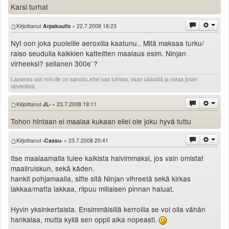
Karsi turhat
Valitse paikkakunta
Helsingin sää
Kirjoittanut
Arpakuut!o
» 22.7.2008 18:23
Tampereen sää
Turun sää
Nyt oon joka puolellle aeroxilla kaatunu.. Mitä maksaa turku/
raiso seudulla kaikkien katteitten maalaus esim. Ninjan
Oulun sää
virheeksi? sellanen 300e`?
Kuopion sää
Rovaniemen sää
Lapsesta asti minulle on sanottu,ettei saa tuhlata, vaan säästää ja ostaa jotain
tähdellistä.
MUUT
VIP-jäsenyys
Kirjoittanut
JL-
» 23.7.2008 19:11
Paidat ja vaatteet
Tohon hintaan ei maalaa kukaan ellei ole joku hyvä tuttu
Suunnittele oma paita
Mainostus
Kirjoittanut
-Cassu-
» 23.7.2008 20:41
Palaute
Itse maalaamalla tulee kaikista halvimmaksi, jos vain omistat
Kevytversio
maaliruiskun, sekä käden.
hankit pohjamaalia, sitte sitä Ninjan vihreetä sekä kirkas
lakkaa/matta lakkaa, riipuu millaisen pinnan haluat.
Hyvin yksinkertaista. Ensimmäisillä kerroilla se voi olla vähän
hankalaa, mutta kyllä sen oppii aika nopeasti.