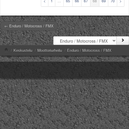
<
1
...
65
66
67
68
69
70
>
← Enduro / Motocross / FMX
/
Keskustelu
/
Moottoriurheilu
/
Enduro / Motocross / FMX