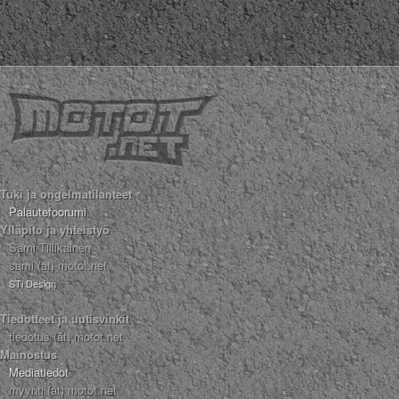
Tuki ja ongelmatilanteet
Palautefoorumi
Ylläpito ja yhteistyö
Sami Tiilikainen
sami (ät) motot.net
STi Design
Tiedotteet ja uutisvinkit
tiedotus (ät) motot.net
Mainostus
Mediatiedot
myynti (ät) motot.net