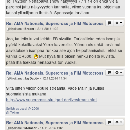
Toi TV2:sen Nenäpäivä show näkyvyys 7.11.14 on ehkä vielä
parempi juttu näkyvyyden kannalta, viime vuonna ks. ohjelmaa
katsoi yli miljoona ihmistä. Sponsseja tarvitaan....
Re: AMA Nationals, Supercross ja FIM Motocross
Kirjoittanut
Bream
» 2.11.2014 1:22
Joo, kattelin kuvat teidän FB sivuilta. Tarjositteko edes isompia
pyöriä kokeiltavaksi Ylexn kavereille. Ylönen ois ehkä tarvinnut
aavistuksen isompaa runkoa alle ajon helpottamiseksi.. ehkä se
vanha CR500.
Mut hyvä fiilis oikein hehku noista kuvista,
pitää iha tsekata nenäpäivä ton vuoksi.
Re: AMA Nationals, Supercross ja FIM Motocross
Kirjoittanut
JayDaddy
» 12.11.2014 14:54
Siitä sitten viikonlopulle streamiä. Vade Malin ja Kullas
suomalaisista mukana.
http://www.supercross-stuttgart.de/livestream.html
Stylish as usual @ 2006
@ Twitter
Re: AMA Nationals, Supercross ja FIM Motocross
Kirjoittanut
M-Racer
» 14.11.2014 1:02