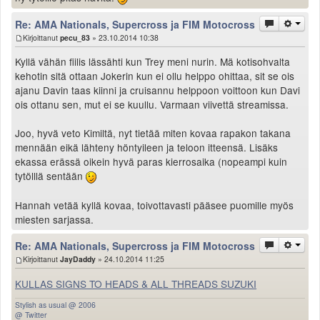
Re: AMA Nationals, Supercross ja FIM Motocross
Kirjoittanut
pecu_83
» 23.10.2014 10:38
Kyllä vähän fiilis lässähti kun Trey meni nurin. Mä kotisohvalta
kehotin sitä ottaan Jokerin kun ei ollu helppo ohittaa, sit se ois
ajanu Davin taas kiinni ja cruisannu helppoon voittoon kun Davi
ois ottanu sen, mut ei se kuullu. Varmaan viivettä streamissa.
Joo, hyvä veto Kimiltä, nyt tietää miten kovaa rapakon takana
mennään eikä lähteny höntyileen ja teloon itteensä. Lisäks
ekassa erässä oikein hyvä paras kierrosaika (nopeampi kuin
tytölllä sentään
Hannah vetää kyllä kovaa, toivottavasti pääsee puomille myös
miesten sarjassa.
Re: AMA Nationals, Supercross ja FIM Motocross
Kirjoittanut
JayDaddy
» 24.10.2014 11:25
KULLAS SIGNS TO HEADS & ALL THREADS SUZUKI
Stylish as usual @ 2006
@ Twitter