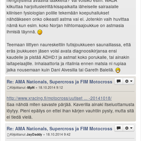
Valitse paikkakunta
kiikuttaa harjoitusleiriltä/kisapaikalta läheiselle sairaalalle
Helsingin sää
kliinisen fysiologian polille tekemään koepuhallukset
Tampereen sää
nähdäkseen onko oikeasti astma vai ei. Jotenkin vaih huvittaa
nämä kun esim. koko Norjan hiihtomaajoukkue on astmasia
Turun sää
ihmisiä täynnä.
Oulun sää
Kuopion sää
Teemaan liittyen naureskeltiin futisjoukkueen saunaillassa, että
Rovaniemen sää
eräs joukkueen jäsen voisi avata diagnoosikirjansa ensi
MUUT
kaudelle ja pistää ADHD:t ja astmat koko porukalle, tai ainakin
VIP-jäsenyys
laitapelaajille. Inhalaattoria ja ritalinia ennen matsia ni rupiaa
jalka nousemaan kuin Dani Alvesilla tai Gareth Balellä.
Paidat ja vaatteet
Suunnittele oma paita
Re: AMA Nationals, Supercross ja FIM Motocross
Mainostus
Kirjoittanut
-MpN
» 18.10.2014 9:12
Palaute
http://www.xracing.fi/motocross/uutiset ... -20141018/
Kevytversio
Saa nähdä miten savaste pärjää. Kaverilla ainaki itseluottamusta
löytyy. Pieni epäilys on ettei ihan kärjen vauhtiin pysty, mutta sitä
ei tiedä vielä.
Re: AMA Nationals, Supercross ja FIM Motocross
Kirjoittanut
JayDaddy
» 18.10.2014 9:42