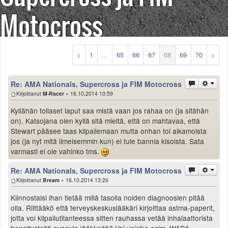
Säännöt ja ohjeet
Motocross
Uudet ajoneuvot
Uudet kuvat
Uudet videot
<
1
...
65
66
67
68
69
70
>
Uudet kommentit
MYYDÄÄN
Haku
Re: AMA Nationals, Supercross ja FIM Motocross
Ohjeet
Kirjoittanut
M-Racer
» 16.10.2014 10:59
Ajoneuvot
Kyllähän tollaset laput saa mistä vaan jos rahaa on (ja sitähän
Osat
on). Katsojana olen kyllä sitä mieltä, että on mahtavaa, että
TIETOPANKKI
Stewart pääsee taas kilpailemaan mutta onhan toi aikamoista
TAPAHTUMAT
jos (ja nyt mitä ilmeisemmin kun) ei tule bannia kisoista. Sata
varmasti ei ole vahinko tms.
MP15 kuvia
MP14 kuvia
Re: AMA Nationals, Supercross ja FIM Motocross
MP13 kuvia
Kirjoittanut
Bream
» 16.10.2014 13:26
ACS 2015 kuvia
Kiinnostaisi ihan tietää millä tasolla noiden diagnoosien pitää
Lisää uusi tapahtuma
olla. Riittääkö että terveyskeskuslääkäri kirjoittaa astma-paperit,
UUTISET
jotta voi kilpailutilanteessa sitten rauhassa vetää inhalaattorista
SÄÄ
hengitysteitä avaavia lääkkeitä? Vai voisiko esim. WADA