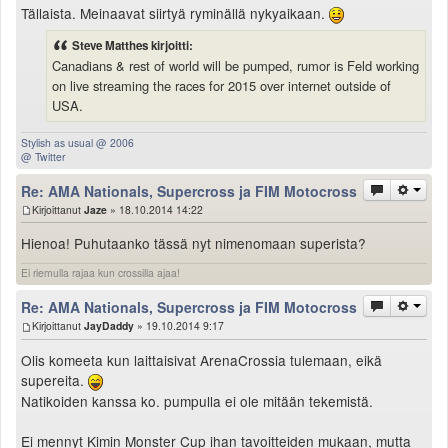
Tällaista. Meinaavat siirtyä ryminällä nykyaikaan.
Steve Matthes kirjoitti:
Canadians & rest of world will be pumped, rumor is Feld working
on live streaming the races for 2015 over internet outside of
USA.
Stylish as usual @ 2006
@ Twitter
Re: AMA Nationals, Supercross ja FIM Motocross
Kirjoittanut
Jaze
» 18.10.2014 14:22
Hienoa! Puhutaanko tässä nyt nimenomaan superista?
Ei riemulla rajaa kun crossilla ajaa!
Re: AMA Nationals, Supercross ja FIM Motocross
Kirjoittanut
JayDaddy
» 19.10.2014 9:17
Olis komeeta kun laittaisivat ArenaCrossia tulemaan, eikä
supereita.
Natikoiden kanssa ko. pumpulla ei ole mitään tekemistä.
Ei mennyt Kimin Monster Cup ihan tavoitteiden mukaan, mutta