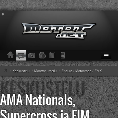
ETUSIVU
Moottoripyörät
/
Keskustelu
/
Moottoriurheilu
/
Enduro / Motocross / FMX
Kevytmoottoripyörät
Mopot
Enduro/MX
AMA Nationals,
KESKUSTELU
Haku
Säännöt ja ohjeet
Supercross ja FIM
KUVAT/VIDEOT
Haku