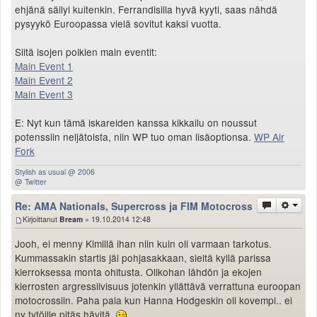
ehjänä säilyi kuitenkin. Ferrandisilla hyvä kyyti, saas nähdä
pysyykö Euroopassa vielä sovitut kaksi vuotta.
Siitä isojen poikien main eventit:
Main Event 1
Main Event 2
Main Event 3
E: Nyt kun tämä iskareiden kanssa kikkailu on noussut
potenssiin neljätoista, niin WP tuo oman lisäoptionsa.
WP Air
Fork
Stylish as usual @ 2006
@ Twitter
Re: AMA Nationals, Supercross ja FIM Motocross
Kirjoittanut
Bream
» 19.10.2014 12:48
Jooh, ei menny Kimillä ihan niin kuin oli varmaan tarkotus.
Kummassakin startis jäi pohjasakkaan, sieltä kyllä parissa
kierroksessa monta ohitusta. Olikohan lähdön ja ekojen
kierrosten argressiivisuus jotenkin yllättävä verrattuna euroopan
motocrossiin. Paha pala kun Hanna Hodgeskin oli kovempi.. ei
ny tytöille pitäs hävitä.