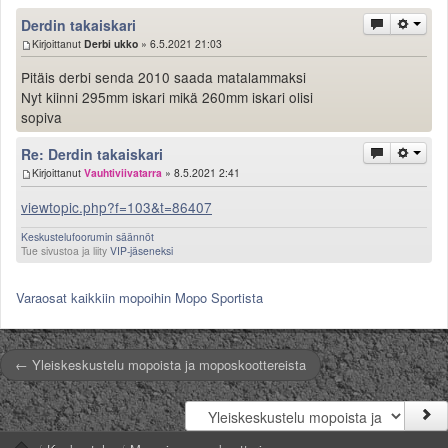
Säännöt ja ohjeet
Derdin takaiskari
Uudet ajoneuvot
Kirjoittanut
Derbi ukko
» 6.5.2021 21:03
Uudet kuvat
Pitäis derbi senda 2010 saada matalammaksi
Uudet videot
Nyt kiinni 295mm iskari mikä 260mm iskari olisi
Uudet kommentit
sopiva
MYYDÄÄN
Re: Derdin takaiskari
Haku
Kirjoittanut
Vauhtiviivatarra
» 8.5.2021 2:41
Ohjeet
Ajoneuvot
viewtopic.php?f=103&t=86407
Osat
Keskustelufoorumin säännöt
TIETOPANKKI
Tue sivustoa ja liity
VIP-jäseneksi
TAPAHTUMAT
MP15 kuvia
Varaosat kaikkiin mopoihin Mopo Sportista
MP14 kuvia
MP13 kuvia
← Yleiskeskustelu mopoista ja moposkoottereista
ACS 2015 kuvia
Lisää uusi tapahtuma
UUTISET
SÄÄ