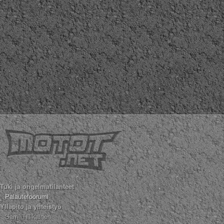
Tuki ja ongelmatilanteet
Palautefoorumi
Ylläpito ja yhteistyö
Sami Tiilikainen