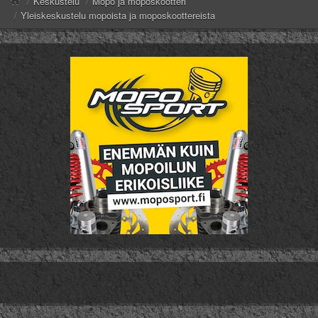
/
Keskustelu
/
Mopo ja moposkootteri
Valitse paikkakunta
/
Yleiskeskustelu mopoista ja moposkoottereista
Helsingin sää
Tampereen sää
Turun sää
Oulun sää
Kuopion sää
Rovaniemen sää
MUUT
VIP-jäsenyys
Paidat ja vaatteet
Suunnittele oma paita
Mainostus
Palaute
Kevytversio