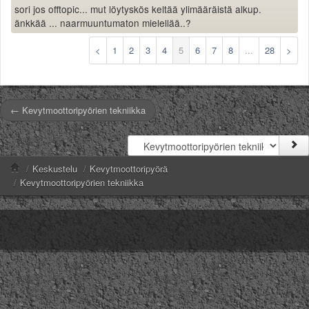
sori jos offtopic... mut löytyskös keltää ylimääräistä alkup.
änkkää ... naarmuuntumaton mielellää..?
<
1
2
3
4
5
6
7
8
...
28
>
← Kevytmoottoripyörien tekniikka
/
Keskustelu
/
Kevytmoottoripyörä
/
Kevytmoottoripyörien tekniikka