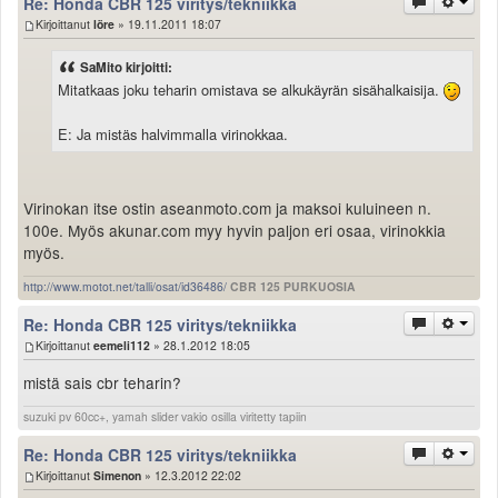
Re: Honda CBR 125 viritys/tekniikka
Kirjoittanut
löre
» 19.11.2011 18:07
SaMito kirjoitti:
Mitatkaas joku teharin omistava se alkukäyrän sisähalkaisija.
E: Ja mistäs halvimmalla virinokkaa.
Virinokan itse ostin aseanmoto.com ja maksoi kuluineen n.
100e. Myös akunar.com myy hyvin paljon eri osaa, virinokkia
myös.
http://www.motot.net/talli/osat/id36486/
CBR 125 PURKUOSIA
Re: Honda CBR 125 viritys/tekniikka
Kirjoittanut
eemeli112
» 28.1.2012 18:05
mistä sais cbr teharin?
suzuki pv 60cc+, yamah slider vakio osilla viritetty tapiin
Re: Honda CBR 125 viritys/tekniikka
Kirjoittanut
Simenon
» 12.3.2012 22:02