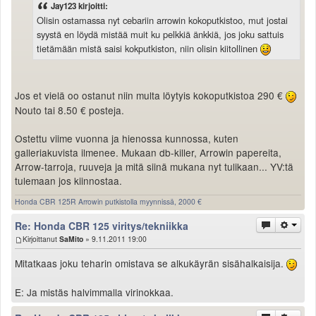
Jay123 kirjoitti:
Olisin ostamassa nyt cebariin arrowin kokoputkistoo, mut jostai
syystä en löydä mistää muit ku pelkkiä änkkiä, jos joku sattuis
tietämään mistä saisi kokputkiston, niin olisin kiitollinen
Jos et vielä oo ostanut niin multa löytyis kokoputkistoa 290 €
Nouto tai 8.50 € posteja.
Ostettu viime vuonna ja hienossa kunnossa, kuten
galleriakuvista ilmenee. Mukaan db-killer, Arrowin papereita,
Arrow-tarroja, ruuveja ja mitä siinä mukana nyt tulikaan... YV:tä
tulemaan jos kiinnostaa.
Honda CBR 125R Arrowin putkistolla myynnissä, 2000 €
Re: Honda CBR 125 viritys/tekniikka
Kirjoittanut
SaMito
» 9.11.2011 19:00
Mitatkaas joku teharin omistava se alkukäyrän sisähalkaisija.
E: Ja mistäs halvimmalla virinokkaa.