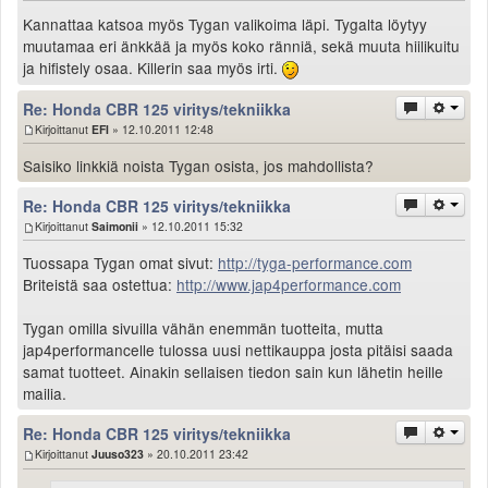
Kannattaa katsoa myös Tygan valikoima läpi. Tygalta löytyy
muutamaa eri änkkää ja myös koko ränniä, sekä muuta hiilikuitu
ja hifistely osaa. Killerin saa myös irti.
Re: Honda CBR 125 viritys/tekniikka
Kirjoittanut
EFI
» 12.10.2011 12:48
Saisiko linkkiä noista Tygan osista, jos mahdollista?
Re: Honda CBR 125 viritys/tekniikka
Kirjoittanut
Saimonii
» 12.10.2011 15:32
Tuossapa Tygan omat sivut:
http://tyga-performance.com
Briteistä saa ostettua:
http://www.jap4performance.com
Tygan omilla sivuilla vähän enemmän tuotteita, mutta
jap4performancelle tulossa uusi nettikauppa josta pitäisi saada
samat tuotteet. Ainakin sellaisen tiedon sain kun lähetin heille
mailia.
Re: Honda CBR 125 viritys/tekniikka
Kirjoittanut
Juuso323
» 20.10.2011 23:42