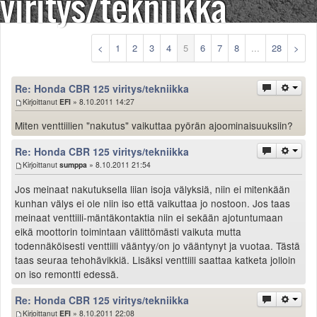
viritys/tekniikka
Säännöt ja ohjeet
Uudet ajoneuvot
Uudet kuvat
<
1
2
3
4
5
6
7
8
...
28
>
Uudet videot
Uudet kommentit
Re: Honda CBR 125 viritys/tekniikka
MYYDÄÄN
Kirjoittanut
EFI
» 8.10.2011 14:27
Haku
Miten venttiilien "nakutus" vaikuttaa pyörän ajoominaisuuksiin?
Ohjeet
Ajoneuvot
Re: Honda CBR 125 viritys/tekniikka
Osat
Kirjoittanut
sumppa
» 8.10.2011 21:54
TIETOPANKKI
Jos meinaat nakutuksella liian isoja välyksiä, niin ei mitenkään
TAPAHTUMAT
kunhan välys ei ole niin iso että vaikuttaa jo nostoon. Jos taas
MP15 kuvia
meinaat venttiili-mäntäkontaktia niin ei sekään ajotuntumaan
MP14 kuvia
eikä moottorin toimintaan välittömästi vaikuta mutta
MP13 kuvia
todennäköisesti venttiili vääntyy/on jo vääntynyt ja vuotaa. Tästä
taas seuraa tehohävikkiä. Lisäksi venttiili saattaa katketa jolloin
ACS 2015 kuvia
on iso remontti edessä.
Lisää uusi tapahtuma
UUTISET
Re: Honda CBR 125 viritys/tekniikka
SÄÄ
Kirjoittanut
EFI
» 8.10.2011 22:08