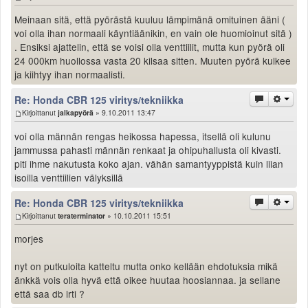
Valitse paikkakunta
Meinaan sitä, että pyörästä kuuluu lämpimänä omituinen ääni (
Helsingin sää
voi olla ihan normaali käyntiäänikin, en vain ole huomioinut sitä )
Tampereen sää
. Ensiksi ajattelin, että se voisi olla venttiilit, mutta kun pyörä oli
Turun sää
24 000km huollossa vasta 20 kilsaa sitten. Muuten pyörä kulkee
Oulun sää
ja kiihtyy ihan normaalisti.
Kuopion sää
Re: Honda CBR 125 viritys/tekniikka
Rovaniemen sää
Kirjoittanut
jalkapyörä
» 9.10.2011 13:47
MUUT
voi olla männän rengas heikossa hapessa, itsellä oli kulunu
VIP-jäsenyys
jammussa pahasti männän renkaat ja ohipuhallusta oli kivasti.
Paidat ja vaatteet
piti ihme nakutusta koko ajan. vähän samantyyppistä kuin liian
Suunnittele oma paita
isoilla venttiilien välyksillä
Mainostus
Palaute
Re: Honda CBR 125 viritys/tekniikka
Kirjoittanut
teraterminator
» 10.10.2011 15:51
Kevytversio
morjes
nyt on putkuloita katteltu mutta onko kellään ehdotuksia mikä
änkkä vois olla hyvä että oikee huutaa hoosiannaa. ja sellane
että saa db irti ?