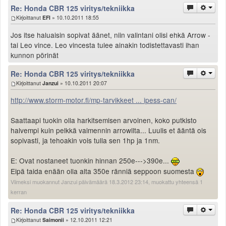
Re: Honda CBR 125 viritys/tekniikka
Kirjoittanut
EFI
» 10.10.2011 18:55
Jos itse haluaisin sopivat äänet, niin valintani olisi ehkä Arrow -
tai Leo vince. Leo vincesta tulee ainakin todistettavasti ihan
kunnon pörinät
Re: Honda CBR 125 viritys/tekniikka
Kirjoittanut
Janzui
» 10.10.2011 20:07
http://www.storm-motor.fi/mp-tarvikkeet ... ipess-can/
Saattaapi tuokin olla harkitsemisen arvoinen, koko putkisto
halvempi kuin pelkkä vaimennin arrowilta... Luulis et ääntä ois
sopivasti, ja tehoakin vois tulla sen 1hp ja 1nm.
E: Ovat nostaneet tuonkin hinnan 250e--->390e...
Eipä taida enään olla alta 350e ränniä seppoon suomesta
Viimeksi muokannut Janzui päivämäärä 18.3.2012 23:14, muokattu yhteensä 1
kerran
Re: Honda CBR 125 viritys/tekniikka
Kirjoittanut
Saimonii
» 12.10.2011 12:21