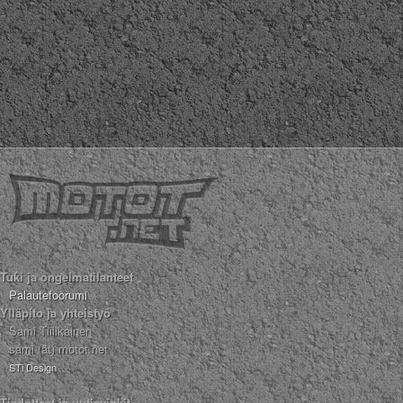
Tuki ja ongelmatilanteet
Palautefoorumi
Ylläpito ja yhteistyö
Sami Tiilikainen
sami (ät) motot.net
STi Design
Tiedotteet ja uutisvinkit