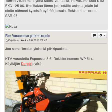
Tämän viikon ma-ti yönä katosi Vantaalta, Päiväkummusta KTM
Valitse paikkakunta
EXC 125 06. Ilmoittakaa tänne jos tiedätte asiasta jotain tai
Helsingin sää
olette nähneet kyseistä pyörää jossain. Rekisterinumero on
Tampereen sää
SAR-95.
Turun sää
Oulun sää
Kuopion sää
Re: Varastetut piikit -topic
Rovaniemen sää
Kirjoittanut
Äsä
» 8.6.2011 21:42
MUUT
Joo sama ilmotus yleiseltä piikkipuolelta.
VIP-jäsenyys
Paidat ja vaatteet
KTM varastettu Espoossa 3.6. Rekisterinumero WP-514.
Suunnittele oma paita
Käyttäjän
Darppi
pyörä.
Mainostus
Palaute
Kevytversio