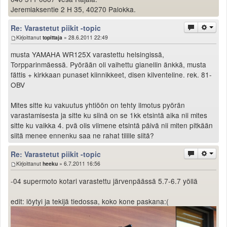
Jeremiaksentie 2 H 35, 40270 Palokka.
Re: Varastetut piikit -topic
Kirjoittanut
topittaja
» 28.6.2011 22:49
musta YAMAHA WR125X varastettu helsingissä,
Torpparinmäessä. Pyörään oli vaihettu gianellin änkkä, musta
fättis + kirkkaan punaset kiinnikkeet, disen kilventeline. rek. 81-
OBV
Mites sitte ku vakuutus yhtiöön on tehty ilmotus pyörän
varastamisesta ja sitte ku siinä on se 1kk etsintä aika nii mites
sitte ku vaikka 4. pvä olis viimene etsintä päivä nii miten pitkään
siitä menee ennenku saa ne rahat tilille siitä?
Re: Varastetut piikit -topic
Kirjoittanut
heeku
» 6.7.2011 16:56
-04 supermoto kotari varastettu järvenpäässä 5.7-6.7 yöllä
edit: löytyi ja tekijä tiedossa, koko kone paskana:(