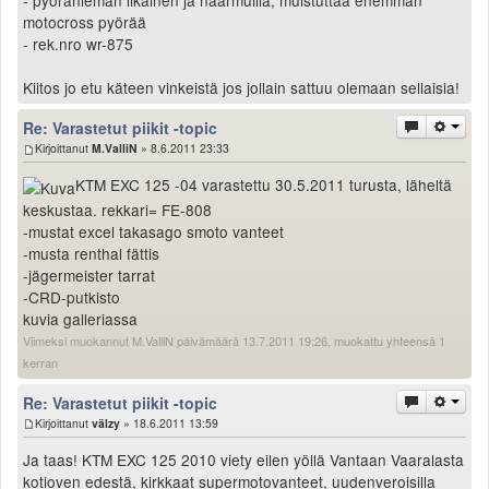
motocross pyörää
- rek.nro wr-875
Kiitos jo etu käteen vinkeistä jos jollain sattuu olemaan sellaisia!
Re: Varastetut piikit -topic
Kirjoittanut
M.ValliN
» 8.6.2011 23:33
KTM EXC 125 -04 varastettu 30.5.2011 turusta, läheltä
keskustaa. rekkari= FE-808
-mustat excel takasago smoto vanteet
-musta renthal fättis
-jägermeister tarrat
-CRD-putkisto
kuvia galleriassa
Viimeksi muokannut M.ValliN päivämäärä 13.7.2011 19:26, muokattu yhteensä 1
kerran
Re: Varastetut piikit -topic
Kirjoittanut
välzy
» 18.6.2011 13:59
Ja taas! KTM EXC 125 2010 viety eilen yöllä Vantaan Vaaralasta
kotioven edestä, kirkkaat supermotovanteet, uudenveroisilla