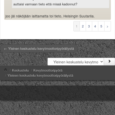
auttaisi varmaan tieto että missä kadonnut?
joo jäi näköjään laittamatta toi tieto, Helsingin Suutarila.
1
2
3
4
5
>
← Yleinen keskustelu kevytmoottoripyöräilystä
/
Keskustelu
/
Kevytmoottoripyörä
/
Yleinen keskustelu kevytmoottoripyöräilystä