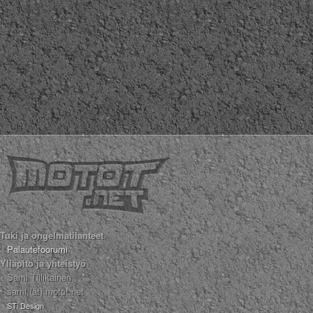
Tuki ja ongelmatilanteet
Palautefoorumi
Ylläpito ja yhteistyö
Sami Tiilikainen
sami (ät) motot.net
STi Design