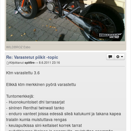
WILDBROZ Esbo
Re: Varastetut piikit -topic
Kirjoittanut
spitfire-
» 8.6.2011 23:16
Ktm varastettu 3.6
Elikkä ktm merkkinen pyörä varastettu
Tuntomerkkejä:
- Huonokuntoiset dhl tarrasarjat
- sininen Renthal twinwall tanko
- enduro vanteet joissa edessä sileä katukumi ja takana kapea
traialin kumia muistuttava rengas
- keulaputkissa sini-keltaiset korrek tarrat
- pyörähieman likainen ja naarmuilla, muistuttaa enemmän