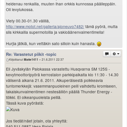
heidenau renkailla, muuten ihan orkkis kunnossa päälleppäin.
Oli levylukossa.
Viety 00.30-01.30 välillä,
http://www.motot.net/galleria/ajoneuvo7482/
tämä pyörä, mutta
siis kirkkailla supermotoilla ja vakioäänenvaimentimella!
Hurjia jätkiä, kun vettäkin sato silloin kuin hanasta.
Re: Varastetut piikit -topic
Kirjoittanut
Matte1411
» 21.6.2011 22:37
Eli Jyväskylän Palokassa varastettu Husqvarna SM 125S -
kevytmoottoripyörä kerrostalon parkkipaikalta klo 11:30 - 14.30
välisenä aikana 21.6. 2011. Alkuperäisestä poikkeavia
tuntomerkkejä: vasemmanpuoleinen peili vaihdettu kromiseen,
takaiskunvaimentimen nestesäiliön päällä Thunder Energy -
tölkki. Ei oikeanpuoleista peiliä.
Tässä kuva pyörästä:
Jos tiedät/näet jotain, ota yhteyttä:
040 511 0887 Vesa Rajala.