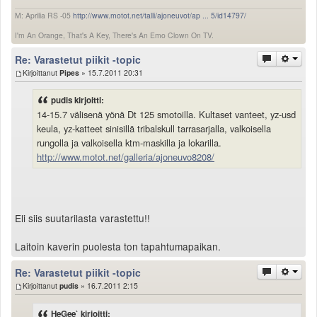
M: Aprilia RS -05
http://www.motot.net/talli/ajoneuvot/ap ... 5/id14797/
I'm An Orange, That's A Key, There's An Emo Clown On TV.
Re: Varastetut piikit -topic
Kirjoittanut
Pipes
» 15.7.2011 20:31
pudis kirjoitti:
14-15.7 välisenä yönä Dt 125 smotoilla. Kultaset vanteet, yz-usd
keula, yz-katteet sinisillä tribalskull tarrasarjalla, valkoisella
rungolla ja valkoisella ktm-maskilla ja lokarilla.
http://www.motot.net/galleria/ajoneuvo8208/
Eli siis suutarilasta varastettu!!
Laitoin kaverin puolesta ton tapahtumapaikan.
Re: Varastetut piikit -topic
Kirjoittanut
pudis
» 16.7.2011 2:15
HeGee` kirjoitti: