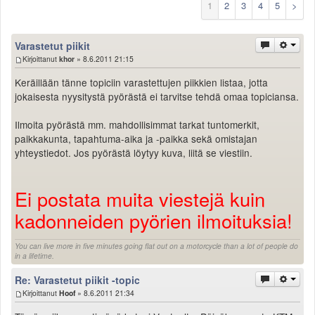
1
2
3
4
5
>
Säännöt ja ohjeet
Uudet ajoneuvot
Varastetut piikit
Uudet kuvat
Kirjoittanut
khor
» 8.6.2011 21:15
Uudet videot
Uudet kommentit
Keräillään tänne topiciin varastettujen piikkien listaa, jotta
MYYDÄÄN
jokaisesta nyysitystä pyörästä ei tarvitse tehdä omaa topiciansa.
Haku
Ilmoita pyörästä mm. mahdollisimmat tarkat tuntomerkit,
Ohjeet
paikkakunta, tapahtuma-aika ja -paikka sekä omistajan
Ajoneuvot
yhteystiedot. Jos pyörästä löytyy kuva, liitä se viestiin.
Osat
TIETOPANKKI
Ei postata muita viestejä kuin
TAPAHTUMAT
MP15 kuvia
kadonneiden pyörien ilmoituksia!
MP14 kuvia
MP13 kuvia
You can live more in five minutes going flat out on a motorcycle than a lot of people do
in a lifetime.
ACS 2015 kuvia
Lisää uusi tapahtuma
Re: Varastetut piikit -topic
UUTISET
Kirjoittanut
Hoof
» 8.6.2011 21:34
SÄÄ