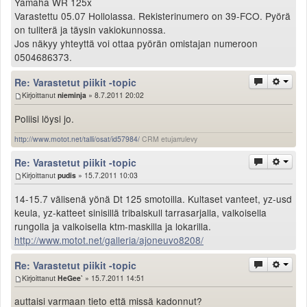
Yamaha WR 125x
Varastettu 05.07 Hollolassa. Rekisterinumero on 39-FCO. Pyörä
on tuliterä ja täysin vakiokunnossa.
Jos näkyy yhteyttä voi ottaa pyörän omistajan numeroon
0504686373.
Re: Varastetut piikit -topic
Kirjoittanut
nieminja
» 8.7.2011 20:02
Poliisi löysi jo.
http://www.motot.net/talli/osat/id57984/
CRM etujarrulevy
Re: Varastetut piikit -topic
Kirjoittanut
pudis
» 15.7.2011 10:03
14-15.7 välisenä yönä Dt 125 smotoilla. Kultaset vanteet, yz-usd
keula, yz-katteet sinisillä tribalskull tarrasarjalla, valkoisella
rungolla ja valkoisella ktm-maskilla ja lokarilla.
http://www.motot.net/galleria/ajoneuvo8208/
Re: Varastetut piikit -topic
Kirjoittanut
HeGee`
» 15.7.2011 14:51
auttaisi varmaan tieto että missä kadonnut?