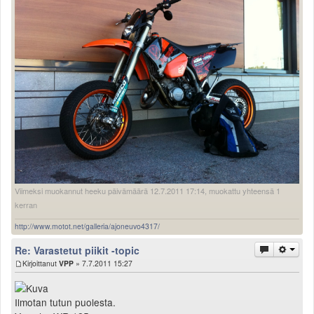
Viimeksi muokannut heeku päivämäärä 12.7.2011 17:14, muokattu yhteensä 1
kerran
http://www.motot.net/galleria/ajoneuvo4317/
Re: Varastetut piikit -topic
Kirjoittanut
VPP
» 7.7.2011 15:27
Ilmotan tutun puolesta.