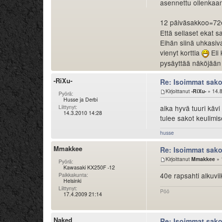
asennettu ollenkaan, 
12 päiväsakkoo=7
Että sellaset ekat s
Eihän siinä uhkasiva
vienyt korttia
Eli 
pysäyttää näköjää
-RiXu-
Re: Isoimmat sak
Kirjoittanut
-RiXu-
» 14.8
Pyörä:
Husse ja Derbi
aika hyvä tuuri kävi 
Liittynyt:
14.3.2010 14:28
tulee sakot keulimis
husse
Mmakkee
Re: Isoimmat sak
Kirjoittanut
Mmakkee
» 
Pyörä:
Kawasaki KX250F -12
40e rapsahti alkuvi
Paikkakunta:
Helsinki
Liittynyt:
Pöö
17.4.2009 21:14
Naked
Re: Isoimmat sak