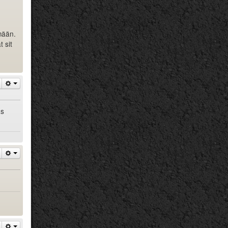
emään.
 sit
as