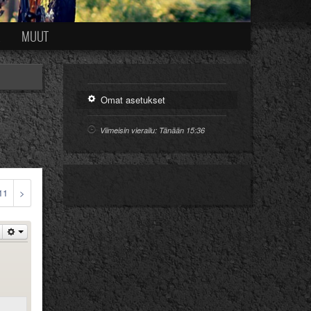
Ä
MUUT
Omat asetukset
Viimeisin vierailu: Tänään 15:36
11
>