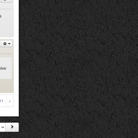
a
ulee
11
>