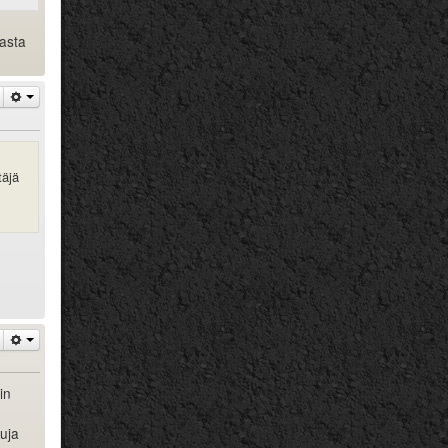
masta
täjä
in
uja