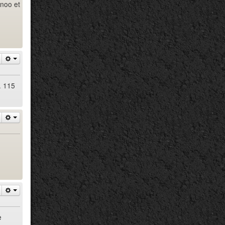
anoo et
. 115
e