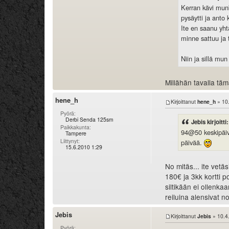
Kerran kävi munk
pysäytti ja anto 
Ite en saanu yhtä
minne sattuu ja 
Niin ja sillä mun
Millähän tavalla tämä
hene_h
Kirjoittanut
hene_h
» 10
Pyörä:
Derbi Senda 125sm
Jebis kirjoitti:
Paikkakunta:
94@50 keskipäiväl
Tampere
Liittynyt:
päivää.
15.6.2010 1:29
No mitäs... ite vet
180€ ja 3kk kortti po
siltikään ei ollenkaa
reiluina alensivat n
Jebis
Kirjoittanut
Jebis
» 10.4
Pyörä: