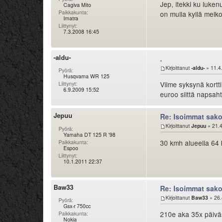
Jep, itekki ku luken
Cagiva Mito
Paikkakunta:
on mulla kyllä melko
Imatra
Liittynyt:
7.3.2008 16:45
-aldu-
.
Kirjoittanut
-aldu-
» 11.4
Pyörä:
Husqvarna WR 125
Viime syksynä kortti
Liittynyt:
6.9.2009 15:52
euroo siittä napsahti
Jepuu
Re: Isoimmat sak
Kirjoittanut
Jepuu
» 21.4
Pyörä:
Yamaha DT 125 R '98
30 kmh alueella 64 
Paikkakunta:
Espoo
Liittynyt:
10.1.2011 22:37
Baw33
Re: Isoimmat sak
Kirjoittanut
Baw33
» 26.
Pyörä:
Gsx-r 750cc
210e aka 35x päiväsa
Paikkakunta:
Nokia