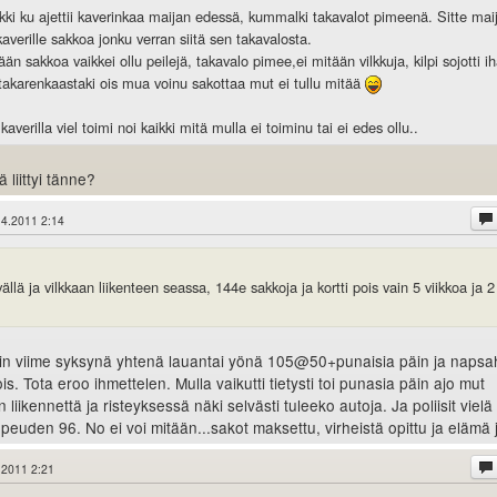
ki ku ajettii kaverinkaa maijan edessä, kummalki takavalot pimeenä. Sitte mai
kaverille sakkoa jonku verran siitä sen takavalosta.
än sakkoa vaikkei ollu peilejä, takavalo pimee,ei mitään vilkkuja, kilpi sojotti i
takarenkaastaki ois mua voinu sakottaa mut ei tullu mitää
 kaverilla viel toimi noi kaikki mitä mulla ei toiminu tai ei edes ollu..
 liittyi tänne?
.4.2011 2:14
lä ja vilkkaan liikenteen seassa, 144e sakkoja ja kortti pois vain 5 viikkoa ja 2
äsin viime syksynä yhtenä lauantai yönä 105@50+punaisia päin ja napsah
is. Tota eroo ihmettelen. Mulla vaikutti tietysti toi punasia päin ajo mut
n liikennettä ja risteyksessä näki selvästi tuleeko autoja. Ja poliisit vielä
opeuden 96. No ei voi mitään...sakot maksettu, virheistä opittu ja elämä 
.2011 2:21