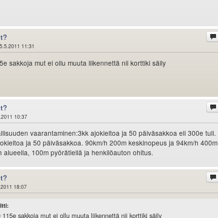
ot?
5.5.2011 11:31
5e sakkoja mut ei ollu muuta liikennettä nii korttiki säily
ot?
.2011 10:37
llisuuden vaarantaminen:3kk ajokieltoa ja 50 päiväsakkoa eli 300e tuli.
ajokieltoa ja 50 päiväsakkoa. 90km/h 200m keskinopeus ja 94km/h 400m
alueella, 100m pyörätiellä ja henkilöauton ohitus.
ot?
.2011 18:07
tti:
0 115e sakkoja mut ei ollu muuta liikennettä nii korttiki säily