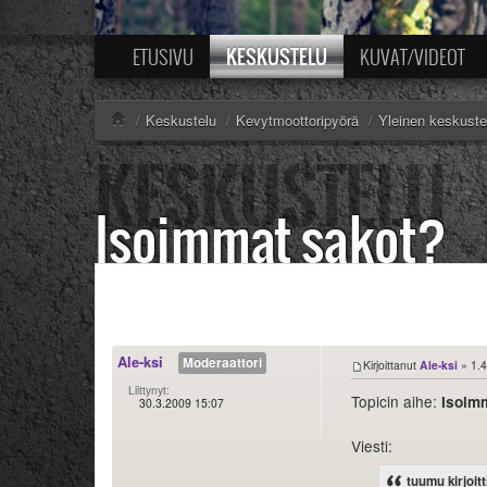
KESKUSTELU
ETUSIVU
KUVAT/VIDEOT
/
Keskustelu
/
Kevytmoottoripyörä
/
Yleinen keskuste
Isoimmat sakot?
Ale-ksi
Moderaattori
Kirjoittanut
Ale-ksi
» 1.4
Liittynyt:
Topicin aihe:
Isoim
30.3.2009 15:07
Viesti:
tuumu kirjoitt