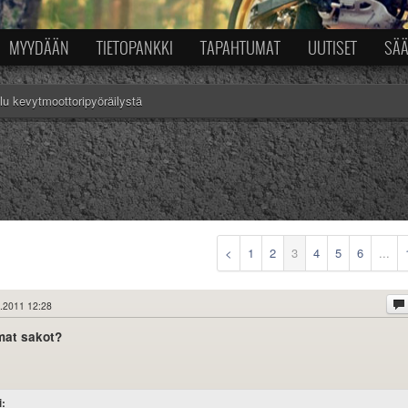
MYYDÄÄN
TIETOPANKKI
TAPAHTUMAT
UUTISET
SÄ
lu kevytmoottoripyöräilystä
<
1
2
3
4
5
6
...
.2011 12:28
mat sakot?
i: