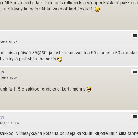
u näit kauva muil o kortti ollu pois reilummista ylinopeuksista ni pakko s
 tuuri käyny ku noin vähän vaan oli kortti hyllyllä.
.2011 18:57
 oli toista päivää 85@60, ja just kerkes vaihtua 50 alueesta 60 alueeksi
. Ja kyllä pisti vhituttaa sekin
ot?
.2011 12:41
kmh ja 115 e sakkoo. onneks ei kortti menny
ot?
4.2011 16:36
kkoo. Viimesyksynä kotarilla poliiseja karkuun, kirjottelinkin siitä tänn