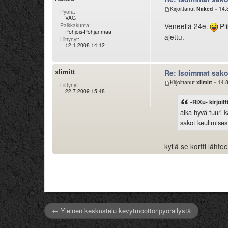
Kirjoittanut
Naked
» 14.
Pyörä:
VAG
Veneellä 24e.
Pii
Paikkakunta:
Pohjois-Pohjanmaa
ajettu.
Liittynyt:
12.1.2008 14:12
xlimitt
Re: Isoimmat sak
Kirjoittanut
xlimitt
» 14.8
Liittynyt:
22.7.2009 15:48
-RiXu- kirjoitt
aika hyvä tuuri k
sakot keulimisest
kyllä se kortti lähte
← Yleinen keskustelu kevytmoottoripyöräilystä