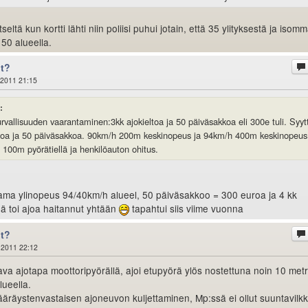
itseltä kun kortti lähti niin poliisi puhui jotain, että 35 ylityksestä ja isom
 50 alueella.
ot?
.2011 21:15
:
urvallisuuden vaarantaminen:3kk ajokieltoa ja 50 päiväsakkoa eli 300e tuli. Syyt
eltoa ja 50 päiväsakkoa. 90km/h 200m keskinopeus ja 94km/h 400m keskinopeus
 100m pyörätiellä ja henkilöauton ohitus.
a sama ylinopeus 94/40km/h alueel, 50 päiväsakkoo = 300 euroa ja 4 kk
hä toi ajoa haitannut yhtään
tapahtui siis viime vuonna
ot?
.2011 22:12
ava ajotapa moottoripyörällä, ajoi etupyörä ylös nostettuna noin 10 metr
lueella.
ääräystenvastaisen ajoneuvon kuljettaminen, Mp:ssä ei ollut suuntavilkk