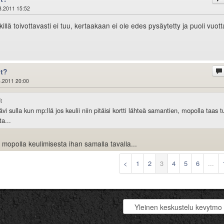
8.2011 15:52
killä toivottavasti ei tuu, kertaakaan ei ole edes pysäytetty ja puoli vuott
ot?
.2011 20:00
i:
ävi sulla kun mp:llä jos keulii niin pitäisi kortti lähteä samantien, mopolla taas t
a...
e mopolla keulimisesta ihan samalla tavalla...
<
1
2
3
4
5
6
...