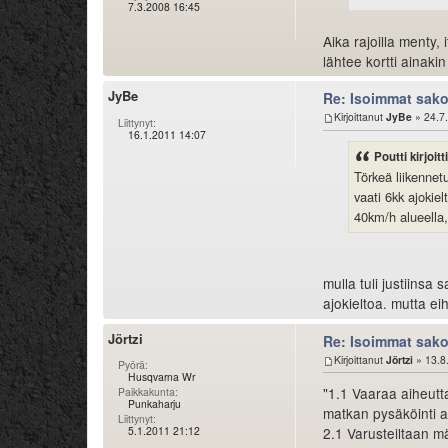
7.3.2008 16:45
Aika rajoilla menty, 
lähtee kortti ainakin
JyBe
Re: Isoimmat sak
Kirjoittanut
JyBe
» 24.7
Liittynyt:
16.1.2011 14:07
Poutti kirjoitti
Törkeä liikennet
vaati 6kk ajoki
40km/h alueella,
mulla tuli justiins
ajokieltoa. mutta ei
Jörtzi
Re: Isoimmat sak
Kirjoittanut
Jörtzi
» 13.8
Pyörä:
Husqvarna Wr
"1.1 Vaaraa aiheutt
Paikkakunta:
Punkaharju
matkan pysäköinti a
Liittynyt:
5.1.2011 21:12
2.1 Varusteiltaan m