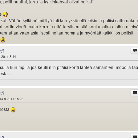
peilit puuttui, jarru ja kytkinkahvat olivat poikki"
2e
akot. Vähän kyllä hölmöiltyä tuli kun ykkösellä leikin ja poliisi sattu näk
t kortin viedä mutta kerroin että tarvitsen sitä koulumatka ajoihin ni eivät
kannattaa vaan asiallisesti hoitaa homma ja myöntää kaikki jos poliisit
n
ot?
.2011 8:44
sulla kun mp:llä jos keulii niin pitäisi kortti lähteä samantien, mopolla ta
esta...
ot?
14.8.2011 15:28
ikosta
ot?