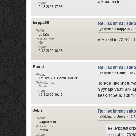
aikasemmin..
Liittynyt:
24.3.2008 17:38
terppa69
Re: Isoimmat sak
Kirjoittanut
terppa69
» 2
Pyörä:
dt 125r
eilen ottiin 73/40 11
Paikkakunta:
Kemi
Liittynyt:
5.12.2009 16:06
Poutti
Re: Isoimmat sak
Kirjoittanut
Poutti
» 12.7
Pyörä:
TM 125 -01, Honda z50j -91
Törkeä liikenneturva
Paikkakunta:
Nivala
Syyttäjä vaati 6kk 
Liittynyt:
15.9.2008 16:43
keskinopeus 40km/h 
Jebis
Re: Isoimmat sak
Kirjoittanut
Jebis
» 12.7
Pyörä:
Cagiva Mito
Paikkakunta:
terppa69 kirjoi
Imatra
eilen ottiin 73/4
Liittynyt: