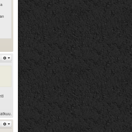
ja
han
ti
jatkuu.