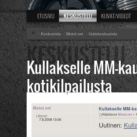
KESKUSTELU
ETUSIVU
KUVAT/VIDEOT
/
Keskustelu
/
Motot.net
/
Uutiskeskustelu
Kullakselle MM-kau
kotikilpailusta
Motot.net
Kullakselle MM-kau
Kirjoittanut
Motot.net
» 1
Liittynyt:
7.8.2008 13:06
Uutinen:
Kull