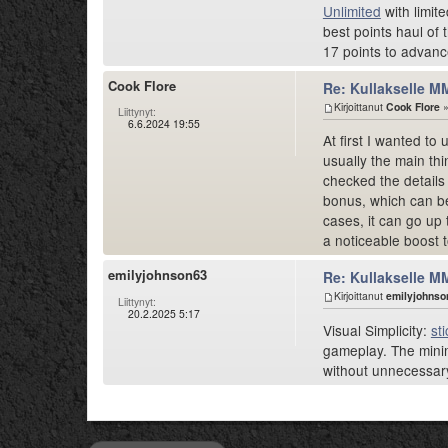
Unlimited
with limit
best points haul of 
17 points to advanc
Cook Flore
Re: Kullakselle MM
Kirjoittanut
Cook Flore
»
Liittynyt:
6.6.2024 19:55
At first I wanted to
usually the main th
checked the details 
bonus, which can be
cases, it can go up 
a noticeable boost t
emilyjohnson63
Re: Kullakselle MM
Kirjoittanut
emilyjohnso
Liittynyt:
20.2.2025 5:17
Visual Simplicity:
st
gameplay. The minim
without unnecessary