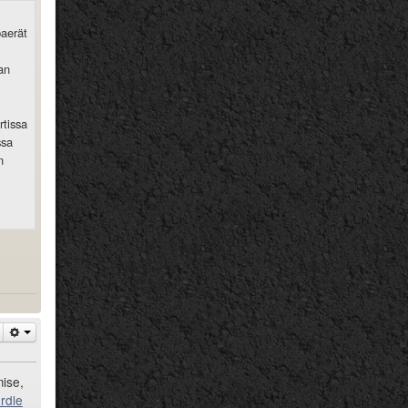
paerät
an
rtissa
ssa
n
mise,
rdle