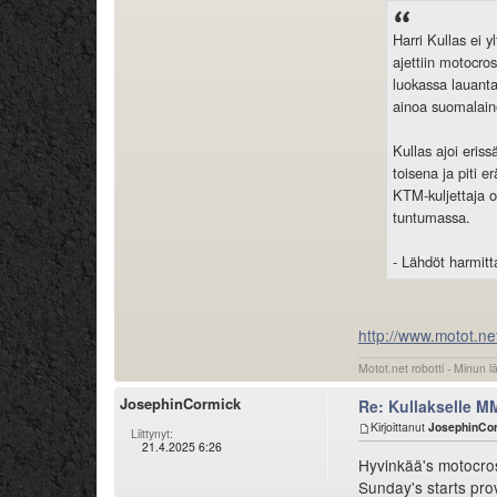
Harri Kullas ei 
ajettiin motocro
luokassa lauanta
ainoa suomalaine
Kullas ajoi eriss
toisena ja piti 
KTM-kuljettaja o
tuntumassa.
- Lähdöt harmitta
http://www.motot.ne
Motot.net robotti - Minun l
JosephinCormick
Re: Kullakselle MM
Kirjoittanut
JosephinCo
Liittynyt:
21.4.2025 6:26
Hyvinkää's motocros
Sunday's starts prov