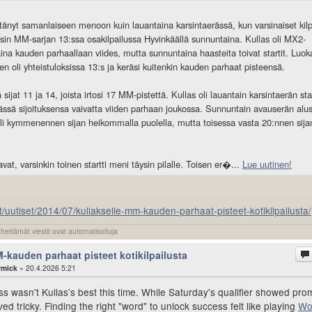
yltänyt samanlaiseen menoon kuin lauantaina karsintaerässä, kun varsinaiset kil
ssin MM-sarjan 13:ssa osakilpailussa Hyvinkäällä sunnuntaina. Kullas oli MX2-
ina kauden parhaallaan viides, mutta sunnuntaina haasteita toivat startit. Luok
n oli yhteistuloksissa 13:s ja keräsi kuitenkin kauden parhaat pisteensä.
ä sijat 11 ja 14, joista irtosi 17 MM-pistettä. Kullas oli lauantain karsintaerän sta
erässä sijoituksensa vaivatta viiden parhaan joukossa. Sunnuntain avauserän alu
li kymmenennen sijan heikommalla puolella, mutta toisessa vasta 20:nnen sija
vat, varsinkin toinen startti meni täysin pilalle. Toisen er�...
Lue uutinen!
t/uutiset/2014/07/kullakselle-mm-kauden-parhaat-pisteet-kotikilpailusta/
ähettämät viestit ovat automatisoituja
-kauden parhaat pisteet kotikilpailusta
rmick
» 20.4.2026 5:21
s wasn't Kullas's best this time. While Saturday's qualifier showed pro
ed tricky. Finding the right "word" to unlock success felt like playing
Wo