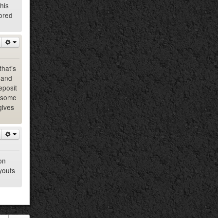
his
cored
that’s
 and
eposit
n some
gives
on
youts