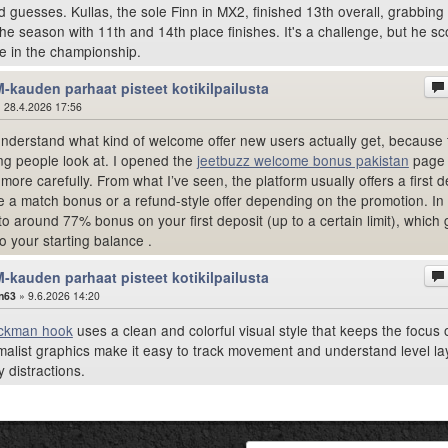
ed guesses. Kullas, the sole Finn in MX2, finished 13th overall, grabbing 
the season with 11th and 14th place finishes. It's a challenge, but he s
e in the championship.
-kauden parhaat pisteet kotikilpailusta
 28.4.2026 17:56
 understand what kind of welcome offer new users actually get, because 
ing people look at. I opened the
jeetbuzz welcome bonus pakistan
page
more carefully. From what I’ve seen, the platform usually offers a first d
 a match bonus or a refund-style offer depending on the promotion. I
to around 77% bonus on your first deposit (up to a certain limit), which 
o your starting balance .
-kauden parhaat pisteet kotikilpailusta
n63
» 9.6.2026 14:20
ickman hook
uses a clean and colorful visual style that keeps the focus 
alist graphics make it easy to track movement and understand level la
 distractions.