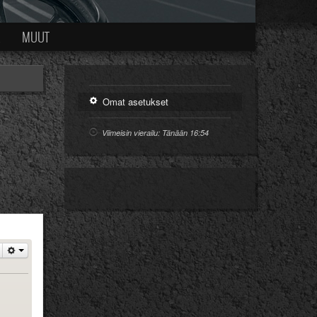
Ä
MUUT
Omat asetukset
Viimeisin vierailu: Tänään 16:54