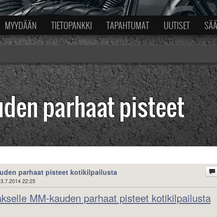
MYYDÄÄN
TIETOPANKKI
TAPAHTUMAT
UUTISET
SÄ
den parhaat pisteet
den parhaat pisteet kotikilpailusta
3.7.2014 22:25
akselle MM-kauden parhaat pisteet kotikilpailusta