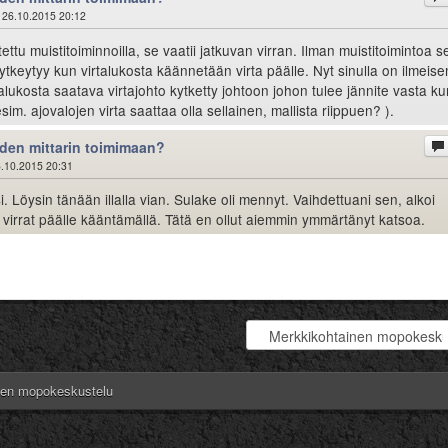
 26.10.2015 20:12
ettu muistitoiminnoilla, se vaatii jatkuvan virran. Ilman muistitoimintoa s
ytkeytyy kun virtalukosta käännetään virta päälle. Nyt sinulla on ilmeis
talukosta saatava virtajohto kytketty johtoon johon tulee jännite vasta ku
sim. ajovalojen virta saattaa olla sellainen, mallista riippuen? ).
den mittarin toimimaan?
.10.2015 20:31
i. Löysin tänään illalla vian. Sulake oli mennyt. Vaihdettuani sen, alkoi
 virrat päälle kääntämällä. Tätä en ollut aiemmin ymmärtänyt katsoa.
nen mopokeskustelu