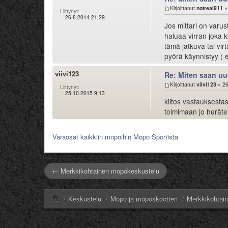
Kirjoittanut
notreal911
»
Liittynyt:
26.8.2014 21:29
Jos mittari on varust
haluaa virran joka k
tämä jatkuva tai vir
pyörä käynnistyy ( e
viivi123
Re: Miten saan uu
Kirjoittanut
viivi123
» 26
Liittynyt:
25.10.2015 9:13
kiitos vastauksestas
toimimaan jo heräte
Varaosat kaikkiin mopoihin Mopo Sportista
← Merkkikohtainen mopokeskustelu
/
Keskustelu
/
Mopo ja moposkootteri
/
Merkkikohtai