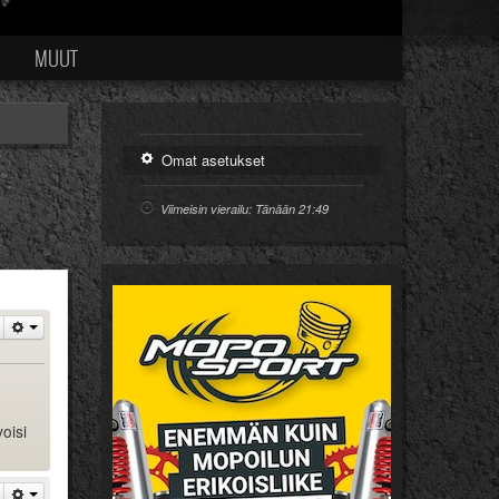
Ä
MUUT
Omat asetukset
Viimeisin vierailu: Tänään 21:49
oisi