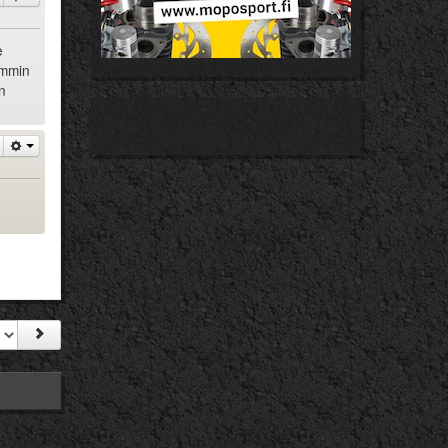
e
emmin
n