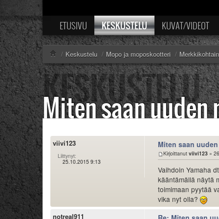
KESKUSTELU
ETUSIVU
KUVAT/VIDEOT
/
Keskustelu
/
Mopo ja moposkootteri
/
Merkkikohtai
Miten saan uuden 
viivi123
Miten saan uuden 
Kirjoittanut
viivi123
» 26
Liittynyt:
25.10.2015 9:13
Vaihdoin Yamaha dt 
kääntämällä näytä m
toimimaan pyytää va
vika nyt olla?
notreal911
Re: Miten saan uu