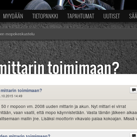
MYYDÄÄN
TIETOPANKKI
TAPAHTUMAT
UUTISET
SÄ
nen mopokeskustelu
mittarin toimimaan?
mittarin toimimaan?
.10.2015 14:49
50 r mopoon vm. 2008 uuden mittarin ja akun. Nyt mittari ei virrat
itään, vaan vaatii, että mopo käynnistetään. Vasta tämän jälkeen alkaa
litsemaan mallin jne. Lisäksi moottorin vikavalo palaa kokoajan. Missä v
den mittarin toimimaan?