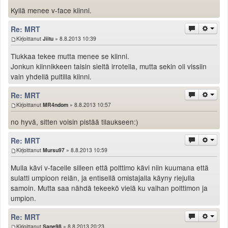
Valitse paikkakunta
Kyllä menee v-face kiinni.
Helsingin sää
Re: MRT
Tampereen sää
Kirjoittanut
Jiitu
» 8.8.2013 10:39
Turun sää
Oulun sää
Tiukkaa tekee mutta menee se kiinni.
Jonkun kiinnikkeen taisin sieltä irrotella, mutta sekin oli vissiin
Kuopion sää
vain yhdellä pultilla kiinni.
Rovaniemen sää
MUUT
Re: MRT
VIP-jäsenyys
Kirjoittanut
MR4ndom
» 8.8.2013 10:57
Paidat ja vaatteet
no hyvä, sitten voisin pistää tilaukseen:)
Suunnittele oma paita
Mainostus
Re: MRT
Palaute
Kirjoittanut
Mursu97
» 8.8.2013 10:59
Kevytversio
Mulla kävi v-facelle silleen että polttimo kävi niin kuumana että
sulatti umpioon reiän, ja entisellä omistajalla käyny riejulla
samoin. Mutta saa nähdä tekeekö vielä ku vaihan polttimon ja
umpion.
Re: MRT
Kirjoittanut
Sane98
» 8.8.2013 20:23