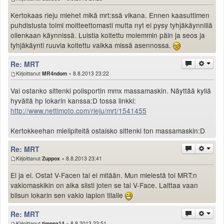
Kertokaas rieju miehet mikä mrt:ssä vikana. Ennen kaasuttimen
puhdistusta toimi moitteettomasti mutta nyt ei pysy tyhjäkäynnillä
ollenkaan käynnissä. Luistia koitettu molemmin päin ja seos ja
tyhjäkäynti ruuvia koitettu vaikka missä asennossa.
Re: MRT
Kirjoittanut
MR4ndom
» 8.8.2013 23:22
Vai ostanko sittenki polisportin mmx massamaskin. Näyttää kyllä
hyvältä hp lokarin kanssa:D tossa linkki:
http://www.nettimoto.com/rieju/mrt/1541455
Kertokkeehan mielipiteitä ostaisko sittenki ton massamaskin:D
Re: MRT
Kirjoittanut
Zuppox
» 8.8.2013 23:41
Ei ja ei. Ostat V-Facen tai ei mitään. Mun mielestä toi MRT:n
vakiomaskikin on aika siisti joten se tai V-Face. Laittaa vaan
bilsun lokarin sen vakio lapion tilalle
Re: MRT
Kirjoittanut
timppa14
» 8.8.2013 23:51