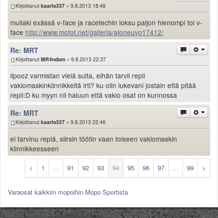
Kirjoittanut
kaarlo337
» 9.8.2013 18:48
mullaki exässä v-face ja racetechin loksu paljon hienompi toi v-
face
http://www.motot.net/galleria/ajoneuvo17412/
Re: MRT
Kirjoittanut
MR4ndom
» 9.8.2013 22:37
ilpooz varmistan vielä sulta, eihän tarvii repii
vakiomaskinkiinnikkeitä irti? ku olin lukevani jostain että pitää
repii:D ku myyn nii haluun että vakio osat on kunnossa
Re: MRT
Kirjoittanut
kaarlo337
» 9.8.2013 22:46
ei tarvinu repiä, siirsin töötin vaan toiseen vakiomaskin
kiinnikkeesseen
<
1
...
91
92
93
94
95
96
97
...
99
>
Varaosat kaikkiin mopoihin Mopo Sportista