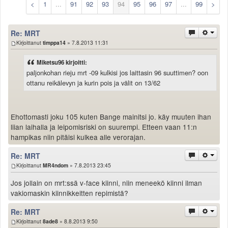
<
1
...
91
92
93
94
95
96
97
...
99
>
Säännöt ja ohjeet
Uudet ajoneuvot
Re: MRT
Uudet kuvat
Kirjoittanut
timppa14
» 7.8.2013 11:31
Uudet videot
Uudet kommentit
Miketsu96 kirjoitti:
MYYDÄÄN
paljonkohan rieju mrt -09 kulkisi jos laittasin 96 suuttimen? oon
Haku
ottanu reikälevyn ja kurin pois ja välit on 13/62
Ohjeet
Ajoneuvot
Osat
Ehottomasti joku 105 kuten Bange mainitsi jo. käy muuten ihan
liian laihalla ja leipomisriski on suurempi. Etteen vaan 11:n
TIETOPANKKI
hampikas niin pitäisi kulkea alle verorajan.
TAPAHTUMAT
MP15 kuvia
Re: MRT
MP14 kuvia
Kirjoittanut
MR4ndom
» 7.8.2013 23:45
MP13 kuvia
Jos jollain on mrt:ssä v-face kiinni, niin meneekö kiinni ilman
ACS 2015 kuvia
vakiomaskin kiinnikkeitten repimistä?
Lisää uusi tapahtuma
UUTISET
Re: MRT
Kirjoittanut
8ade8
» 8.8.2013 9:50
SÄÄ