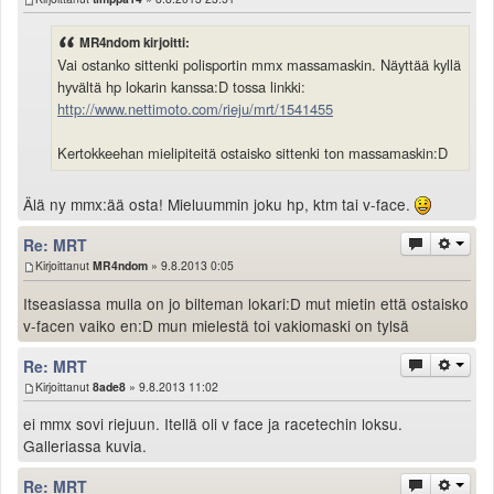
MR4ndom kirjoitti:
Vai ostanko sittenki polisportin mmx massamaskin. Näyttää kyllä
hyvältä hp lokarin kanssa:D tossa linkki:
http://www.nettimoto.com/rieju/mrt/1541455
Kertokkeehan mielipiteitä ostaisko sittenki ton massamaskin:D
Älä ny mmx:ää osta! Mieluummin joku hp, ktm tai v-face.
Re: MRT
Kirjoittanut
MR4ndom
» 9.8.2013 0:05
Itseasiassa mulla on jo bilteman lokari:D mut mietin että ostaisko
v-facen vaiko en:D mun mielestä toi vakiomaski on tylsä
Re: MRT
Kirjoittanut
8ade8
» 9.8.2013 11:02
ei mmx sovi riejuun. Itellä oli v face ja racetechin loksu.
Galleriassa kuvia.
Re: MRT