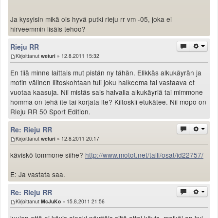
Valitse paikkakunta
Helsingin sää
Ja kysyisin mikä ois hyvä putki rieju rr vm -05, joka ei
Tampereen sää
hirveemmin lisäis tehoo?
Turun sää
Rieju RR
Oulun sää
Kirjoittanut
weturi
» 12.8.2011 15:32
Kuopion sää
En tiiä minne laittais mut pistän ny tähän. Elikkäs alkukäyrän ja
Rovaniemen sää
motin välinen liitoskohtaan tuli joku halkeema tai vastaava et
MUUT
vuotaa kaasuja. Nii mistäs sais halvalla alkukäyriä tai mimmone
VIP-jäsenyys
homma on tehä ite tai korjata ite? Kiitoskii etukätee. Nii mopo on
Paidat ja vaatteet
Rieju RR 50 Sport Edition.
Suunnittele oma paita
Re: Rieju RR
Mainostus
Kirjoittanut
weturi
» 12.8.2011 20:17
Palaute
Kevytversio
käviskö tommone siihe?
http://www.motot.net/talli/osat/id22757/
E: Ja vastata saa.
Re: Rieju RR
Kirjoittanut
McJuKo
» 15.8.2011 21:56
luulen että ei kävis ainaki näyttäis siltä ettei kävis. meikäl on kyl