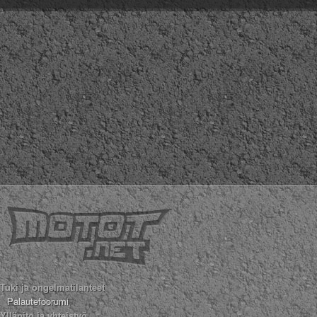
Tuki ja ongelmatilanteet
Palautefoorumi
Ylläpito ja yhteistyö