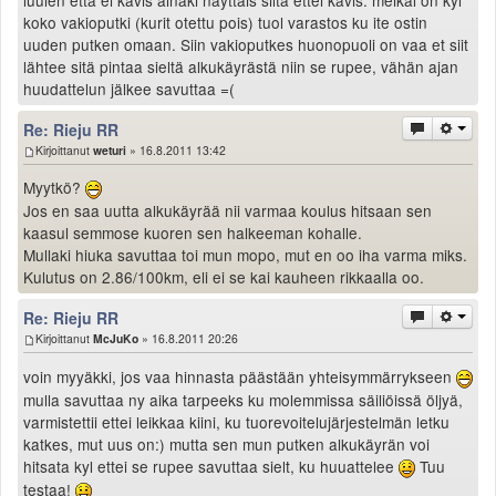
koko vakioputki (kurit otettu pois) tuol varastos ku ite ostin
uuden putken omaan. Siin vakioputkes huonopuoli on vaa et siit
lähtee sitä pintaa sieltä alkukäyrästä niin se rupee, vähän ajan
huudattelun jälkee savuttaa =(
Re: Rieju RR
Kirjoittanut
weturi
» 16.8.2011 13:42
Myytkö?
Jos en saa uutta alkukäyrää nii varmaa koulus hitsaan sen
kaasul semmose kuoren sen halkeeman kohalle.
Mullaki hiuka savuttaa toi mun mopo, mut en oo iha varma miks.
Kulutus on 2.86/100km, eli ei se kai kauheen rikkaalla oo.
Re: Rieju RR
Kirjoittanut
McJuKo
» 16.8.2011 20:26
voin myyäkki, jos vaa hinnasta päästään yhteisymmärrykseen
mulla savuttaa ny aika tarpeeks ku molemmissa säiliöissä öljyä,
varmistettii ettei leikkaa kiini, ku tuorevoitelujärjestelmän letku
katkes, mut uus on:) mutta sen mun putken alkukäyrän voi
hitsata kyl ettei se rupee savuttaa sielt, ku huuattelee
Tuu
testaa!