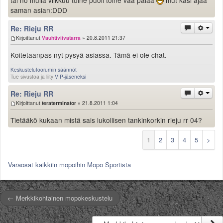
saman asian:DDD
Re: Rieju RR
Kirjoittanut
Vauhtiviivatarra
» 20.8.2011 21:37
Koitetaanpas nyt pysyä asiassa. Tämä ei ole chat.
Keskustelufoorumin säännöt
Tue sivustoa ja liity
VIP-jäseneksi
Re: Rieju RR
Kirjoittanut
teraterminator
» 21.8.2011 1:04
Tietääkö kukaan mistä sais lukollisen tankinkorkin rieju rr 04?
1
2
3
4
5
>
Varaosat kaikkiin mopoihin Mopo Sportista
← Merkkikohtainen mopokeskustelu