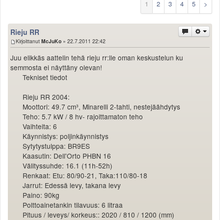
1
2
3
4
5
>
Säännöt ja ohjeet
Uudet ajoneuvot
Rieju RR
Uudet kuvat
Kirjoittanut
McJuKo
» 22.7.2011 22:42
Uudet videot
Uudet kommentit
Juu elikkäs aattelin tehä rieju rr:lle oman keskustelun ku
MYYDÄÄN
semmosta ei näyttäny olevan!
Tekniset tiedot
Haku
Ohjeet
Rieju RR 2004:
Ajoneuvot
Moottori: 49.7 cm³, Minarelli 2-tahti, nestejäähdytys
Osat
Teho: 5.7 kW / 8 hv- rajoittamaton teho
TIETOPANKKI
Vaihteita: 6
TAPAHTUMAT
Käynnistys: poljinkäynnistys
Sytytystulppa: BR9ES
MP15 kuvia
Kaasutin: Dell'Orto PHBN 16
MP14 kuvia
Välityssuhde: 16.1 (11h-52h)
MP13 kuvia
Renkaat: Etu: 80/90-21, Taka:110/80-18
ACS 2015 kuvia
Jarrut: Edessä levy, takana levy
Lisää uusi tapahtuma
Paino: 90kg
UUTISET
Polttoainetankin tilavuus: 6 litraa
Pituus / leveys/ korkeus:: 2020 / 810 / 1200 (mm)
SÄÄ