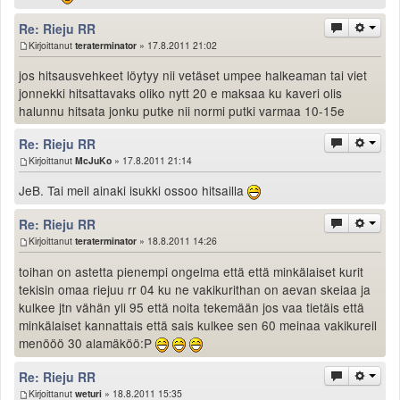
Re: Rieju RR
Kirjoittanut
teraterminator
» 17.8.2011 21:02
jos hitsausvehkeet löytyy nii vetäset umpee halkeaman tai viet
jonnekki hitsattavaks oliko nytt 20 e maksaa ku kaveri olis
halunnu hitsata jonku putke nii normi putki varmaa 10-15e
Re: Rieju RR
Kirjoittanut
McJuKo
» 17.8.2011 21:14
JeB. Tai meil ainaki isukki ossoo hitsailla
Re: Rieju RR
Kirjoittanut
teraterminator
» 18.8.2011 14:26
toihan on astetta pienempi ongelma että että minkälaiset kurit
tekisin omaa riejuu rr 04 ku ne vakikurithan on aevan skeiaa ja
kulkee jtn vähän yli 95 että noita tekemään jos vaa tietäis että
minkälaiset kannattais että sais kulkee sen 60 meinaa vakikureil
menööö 30 alamäköö:P
Re: Rieju RR
Kirjoittanut
weturi
» 18.8.2011 15:35