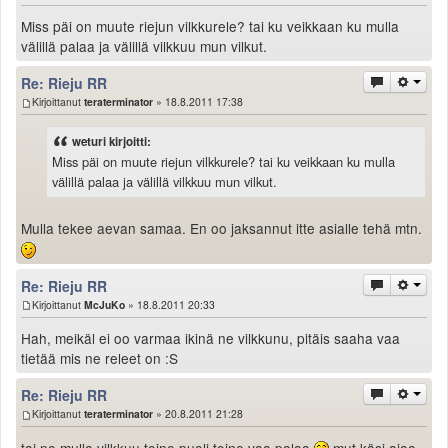
Miss päi on muute riejun vilkkurele? tai ku veikkaan ku mulla
välillä palaa ja välillä vilkkuu mun vilkut.
Re: Rieju RR
Kirjoittanut
teraterminator
» 18.8.2011 17:38
weturi kirjoitti:
Miss päi on muute riejun vilkkurele? tai ku veikkaan ku mulla
välillä palaa ja välillä vilkkuu mun vilkut.
Mulla tekee aevan samaa. En oo jaksannut itte asialle tehä mtn.
Re: Rieju RR
Kirjoittanut
McJuKo
» 18.8.2011 20:33
Hah, meikäl ei oo varmaa ikinä ne vilkkunu, pitäis saaha vaa
tietää mis ne releet on :S
Re: Rieju RR
Kirjoittanut
teraterminator
» 20.8.2011 21:28
tai no mulla vilkkuu toine puoli toine vaa palaa
mut käsi ajaa