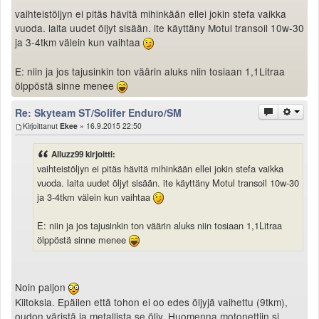
vaihteistöljyn ei pitäs hävitä mihinkään ellei jokin stefa vaikka
vuoda. laita uudet öljyt sisään. ite käyttäny Motul transoil 10w-30
ja 3-4tkm välein kun vaihtaa
E: niin ja jos tajusinkin ton väärin aluks niin tosiaan 1,1Litraa
ölppöstä sinne menee
Re: Skyteam ST/Solifer Enduro/SM
Kirjoittanut
Ekee
» 16.9.2015 22:50
Alluzz99 kirjoitti:
vaihteistöljyn ei pitäs hävitä mihinkään ellei jokin stefa vaikka
vuoda. laita uudet öljyt sisään. ite käyttäny Motul transoil 10w-30
ja 3-4tkm välein kun vaihtaa
E: niin ja jos tajusinkin ton väärin aluks niin tosiaan 1,1Litraa
ölppöstä sinne menee
Noin paljon
Kiitoksia. Epäilen että tohon ei oo edes öljyjä vaihettu (9tkm),
oudon väristä ja metallista se öljy. Huomenna motonettiin si.