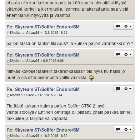
ei auta niin kuri kokonaan pois ja 100 suutin niin pitäisi löytyä
Valitse paikkakunta
vääntöä korkeilla kierroksilla. isommalla takarattaalla saa vielä
Helsingin sää
enemmän kiihtyvyyttä ja vääntöä
Tampereen sää
Turun sää
Re: Skyteam ST/Solifer Enduro/SM
Kirjoittanut
Alluzz99
» 12.8.2015 16:33
Oulun sää
Kuopion sää
paljon tässä on tankin tilavuus? ja kuinka paljon varatankki on??
Rovaniemen sää
Re: Skyteam ST/Solifer Enduro/SM
MUUT
Kirjoittanut
Alluzz99
» 8.9.2015 0:06
VIP-jäsenyys
Paidat ja vaatteet
minkäs kokoset laakerit takarenkaassa? ois hyvä ku hakis jo
Suunnittele oma paita
uuet ja ois sitte asennusta vaille valmista.
Mainostus
Re: Skyteam ST/Solifer Enduro/SM
Palaute
Kirjoittanut
Ekee
» 14.9.2015 23:14
Kevytversio
Tietääkö kukaan kuinka paljon Solifer ST50 2t syö
vaihteistoöljyä? Entinen omistaja oli pistäny jotaki paskaa sinne,
takkuilee ja tarjoaa välivapaata.
Re: Skyteam ST/Solifer Enduro/SM
Kirjoittanut
Alluzz99
» 16.9.2015 16:35