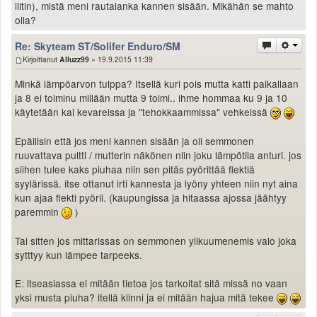
liitin), mistä meni rautalanka kannen sisään. Mikähän se mahto
olla?
Re: Skyteam ST/Solifer Enduro/SM
Kirjoittanut
Alluzz99
» 19.9.2015 11:39
Minkä lämpöarvon tulppa? Itsellä kuri pois mutta katti paikallaan
ja 8 ei toiminu millään mutta 9 toimi.. ihme hommaa ku 9 ja 10
käytetään kai kevareissa ja "tehokkaammissa" vehkeissä
Epäilisin että jos meni kannen sisään ja oli semmonen
ruuvattava pultti / mutterin näkönen niin joku lämpötila anturi. jos
siihen tulee kaks piuhaa niin sen pitäs pyörittää flektiä
syylärissä. itse ottanut irti kannesta ja lyöny yhteen niin nyt aina
kun ajaa flekti pyörii. (kaupungissa ja hitaassa ajossa jäähtyy
paremmin
)
Tai sitten jos mittarissas on semmonen ylikuumenemis valo joka
sytttyy kun lämpee tarpeeks.
E: itseasiassa ei mitään tietoa jos tarkoitat sitä missä no vaan
yksi musta piuha? itellä kiinni ja ei mitään hajua mitä tekee