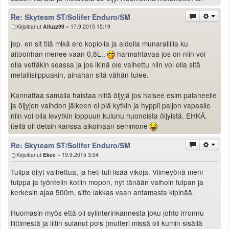
Re: Skyteam ST/Solifer Enduro/SM
Kirjoittanut
Alluzz99
» 17.9.2015 15:19
jep. en sit tiiä mikä ero kopiolla ja aidolla munarallilla ku
aitoonhan menee vaan 0,8L..
harmahtavaa jos on niin voi
olla vettäkin seassa ja jos ikinä ole vaihettu niin voi olla sitä
metallisilppuakin, ainahan sitä vähän tulee.
Kannattaa samalla haistaa niitä öljyjä jos haisee esim palaneelle
ja öljyjen vaihdon jälkeen ei piä kytkin ja hyppii paljon vapaalle
niin voi olla levytkin loppuun kulunu huonoista öljyistä. EHKÄ.
itellä oli detsin kanssa aikoinaan semmone
Re: Skyteam ST/Solifer Enduro/SM
Kirjoittanut
Ekee
» 19.9.2015 3:04
Tulipa öljyt vaihettua, ja heti tuli lisää vikoja. Viimeyönä meni
tulppa ja työntelin kotiin mopon, nyt tänään vaihoin tulpan ja
kerkesin ajaa 500m, sitte lakkas vaan antamasta kipinää.
Huomasin myös että oli sylinterinkannesta joku johto irronnu
liittimestä ja liitin sulanut pois (mutteri missä oli kumin sisällä