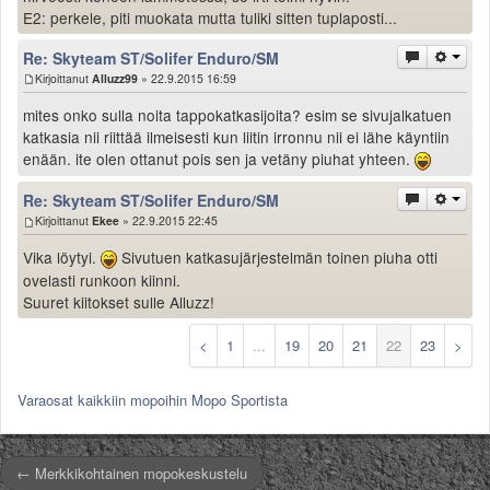
E2: perkele, piti muokata mutta tuliki sitten tuplaposti...
Re: Skyteam ST/Solifer Enduro/SM
Kirjoittanut
Alluzz99
» 22.9.2015 16:59
mites onko sulla noita tappokatkasijoita? esim se sivujalkatuen
katkasia nii riittää ilmeisesti kun liitin irronnu nii ei lähe käyntiin
enään. ite olen ottanut pois sen ja vetäny piuhat yhteen.
Re: Skyteam ST/Solifer Enduro/SM
Kirjoittanut
Ekee
» 22.9.2015 22:45
Vika löytyi.
Sivutuen katkasujärjestelmän toinen piuha otti
ovelasti runkoon kiinni.
Suuret kiitokset sulle Alluzz!
<
1
...
19
20
21
22
23
>
Varaosat kaikkiin mopoihin Mopo Sportista
← Merkkikohtainen mopokeskustelu