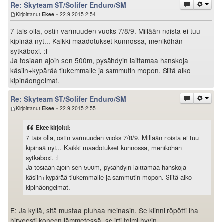
Re: Skyteam ST/Solifer Enduro/SM
Kirjoittanut
Ekee
» 22.9.2015 2:54
7 tais olla, ostin varmuuden vuoks 7/8/9. Millään noista ei tuu
kipinää nyt... Kaikki maadotukset kunnossa, meniköhän
sytkäboxi. :l
Ja tosiaan ajoin sen 500m, pysähdyin laittamaa hanskoja
käsiin+kypärää tiukemmalle ja sammutin mopon. Siitä alko
kipinäongelmat.
Re: Skyteam ST/Solifer Enduro/SM
Kirjoittanut
Ekee
» 22.9.2015 2:55
Ekee kirjoitti:
7 tais olla, ostin varmuuden vuoks 7/8/9. Millään noista ei tuu
kipinää nyt... Kaikki maadotukset kunnossa, meniköhän
sytkäboxi. :l
Ja tosiaan ajoin sen 500m, pysähdyin laittamaa hanskoja
käsiin+kypärää tiukemmalle ja sammutin mopon. Siitä alko
kipinäongelmat.
E: Ja kyllä, sitä mustaa piuhaa meinasin. Se kiinni röpötti iha
hirveesti koneen lämmetessä, se irti toimi hyvin.