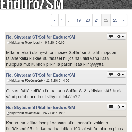
Enduro/SM
Säännöt ja ohjeet
Uudet ajoneuvot
Uudet kuvat
<
1
...
19
20
21
22
23
>
Uudet videot
Uudet kommentit
Re: Skyteam ST/Solifer Enduro/SM
MYYDÄÄN
Kirjoittanut
Muovipusi
» 19.7.2015 0:03
Haku
Millane tehari ois hyvä tommosee Solifer sm 2-tahti mopoon
Ohjeet
tällähetkellä kulkee 80 tasasel nii jos haluaisi vähä lisää
Ajoneuvot
huippuja mut kunnon piikin ja paljon lisää kiihtyvyyttä
Osat
TIETOPANKKI
Re: Skyteam ST/Solifer Enduro/SM
TAPAHTUMAT
Kirjoittanut
Pösöonsöpö
» 22.7.2015 14:36
MP15 kuvia
Onkos täällä kellään tietoa tuon Solifer St 2t virityksestä? Kuria
MP14 kuvia
vähö porattu mutta ei kiihy mihinkään??
MP13 kuvia
Re: Skyteam ST/Solifer Enduro/SM
ACS 2015 kuvia
Kirjoittanut
Muovipusi
» 26.7.2015 4:00
Lisää uusi tapahtuma
UUTISET
Kannattaa laittaa isompi bensasuutin kaasariin vakiona
tietääkseni 95 niin kannattaa laittaa 100 tai vähän pienempi jos
SÄÄ