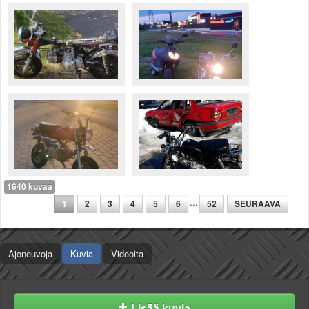
1640 kuvaa
...
1
2
3
4
5
6
52
SEURAAVA
Ajoneuvoja
Kuvia
Videoita
Lisää kuvia