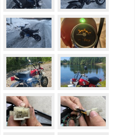
Valitse paikkakunta
Helsingin sää
Tampereen sää
Turun sää
Oulun sää
Kuopion sää
Rovaniemen sää
MUUT
VIP-jäsenyys
Paidat ja vaatteet
Suunnittele oma paita
Mainostus
Palaute
Kevytversio