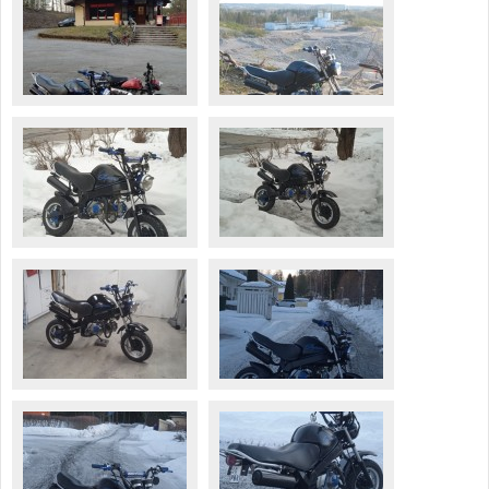
Säännöt ja ohjeet
Uudet ajoneuvot
Uudet kuvat
Uudet videot
Uudet kommentit
MYYDÄÄN
Haku
Ohjeet
Ajoneuvot
Osat
TIETOPANKKI
TAPAHTUMAT
MP15 kuvia
MP14 kuvia
MP13 kuvia
ACS 2015 kuvia
Lisää uusi tapahtuma
UUTISET
SÄÄ