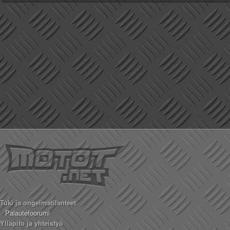
Valitse paikkakunta
Helsingin sää
Tampereen sää
Turun sää
Oulun sää
Kuopion sää
Rovaniemen sää
MUUT
VIP-jäsenyys
Paidat ja vaatteet
Suunnittele oma paita
Mainostus
Palaute
Kevytversio
Tuki ja ongelmatilanteet
Palautefoorumi
Ylläpito ja yhteistyö