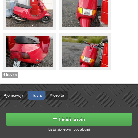
Säännöt ja ohjeet
Uudet ajoneuvot
Uudet kuvat
Uudet videot
Uudet kommentit
MYYDÄÄN
Haku
Ohjeet
Ajoneuvot
Osat
4 kuvaa
TIETOPANKKI
TAPAHTUMAT
MP15 kuvia
Ajoneuvoja
Kuvia
Videoita
MP14 kuvia
MP13 kuvia
ACS 2015 kuvia
Lisää kuvia
Lisää uusi tapahtuma
UUTISET
Lisää ajoneuvo
|
Luo albumi
SÄÄ