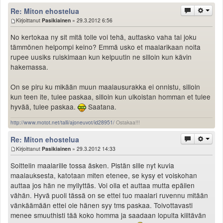
Re: Miton ehostelua
Kirjoittanut
Pasikiainen
» 29.3.2012 6:56
No kertokaa ny sit mitä tolle voi tehä, auttasko vaha tai joku
tämmönen helpompi keino? Emmä usko et maalarikaan noita
rupee uusiks ruiskimaan kun kelpuutin ne silloin kun kävin
hakemassa.
On se piru ku mikään muun maalausurakka ei onnistu, silloin
kun teen ite, tulee paskaa, silloin kun ulkoistan homman et tulee
hyvää, tulee paskaa.
Saatana.
http://www.motot.net/talli/ajoneuvot/id28951/
Ostakaa!!!
Re: Miton ehostelua
Kirjoittanut
Pasikiainen
» 29.3.2012 14:33
Soittelin maalarille tossa äsken. Pistän sille nyt kuvia
maalauksesta, katotaan miten etenee, se kysy et voiskohan
auttaa jos hän ne myllyttäs. Voi olla et auttaa mutta epäilen
vähän. Hyvä puoli tässä on se ettei tuo maalari ruvennu mitään
vänkäämään ettei ole hänen syy tms paskaa. Toivottavasti
menee smuuthisti tää koko homma ja saadaan lopulta kiiltävän