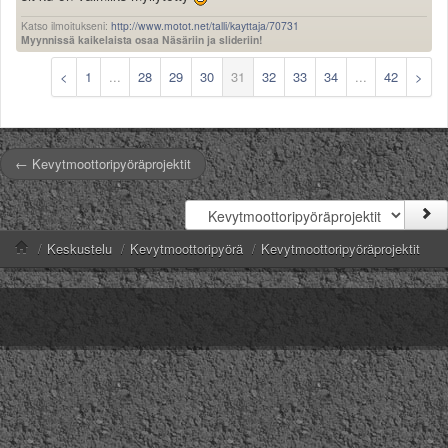
Katso ilmoitukseni:
http://www.motot.net/talli/kayttaja/70731
Myynnissä kaikelaista osaa Näsäriin ja slideriin!
<
1
...
28
29
30
31
32
33
34
...
42
>
← Kevytmoottoripyöräprojektit
/
Keskustelu
/
Kevytmoottoripyörä
/
Kevytmoottoripyöräprojektit