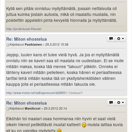
Kyllä sen pitäis onnistuu myllyttämällä, jossain nettisivulla oli
juttua kuinka jostain autosta, mikä oli maalattu mustalla, nin
poistettiin appelsiini pinta kevyellä hionnalla ja myllyttämällä.
http://jonzki.kuvat.fi/kuvat/
Re: Miton ehostelua
Kirjoittanut
Pasikiainen
» 29.3.2012 15:38
Jepjep, luulen kans et tulee vielä hyvä. Ja jos ei myllyttämällä
onnistu niin se kaveri saa sit maalata ne uudestaan. Ei se mulle
mitään maksa, koska tää menee "takuun" piikkiin. Onneks ei
lähteny kaveri mitään pelleileen, koska hänen ei periaatteessa
tarttisi tehä mitään koska tää on yksityishenkilöiden välinen
kauppa jolla ei periaatteessa mitään takuuta ole.
http://www.motot.net/talli/ajoneuvot/id28951/
Ostakaa!!!
Re: Miton ehostelua
Kirjoittanut
ManiAccel
» 29.3.2012 20:14
Eiköhän toi maalari osaa hommansa niin hyvin et saat vielä
oikein hienot peilikiiltävät mustat katteet!
muista laittaa kuvia
sit ku on valmiiks myllytetty