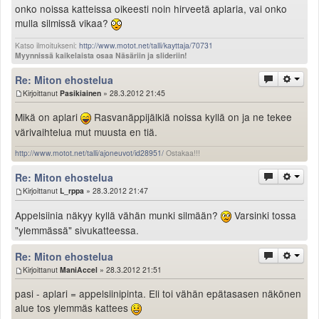
onko noissa katteissa oikeesti noin hirveetä aplaria, vai onko
Valitse paikkakunta
mulla silmissä vikaa?
Helsingin sää
Tampereen sää
Katso ilmoitukseni:
http://www.motot.net/talli/kayttaja/70731
Myynnissä kaikelaista osaa Näsäriin ja slideriin!
Turun sää
Oulun sää
Re: Miton ehostelua
Kuopion sää
Kirjoittanut
Pasikiainen
» 28.3.2012 21:45
Rovaniemen sää
Mikä on aplari
Rasvanäppijälkiä noissa kyllä on ja ne tekee
MUUT
värivaihtelua mut muusta en tiä.
VIP-jäsenyys
http://www.motot.net/talli/ajoneuvot/id28951/
Ostakaa!!!
Paidat ja vaatteet
Suunnittele oma paita
Re: Miton ehostelua
Mainostus
Kirjoittanut
L_rppa
» 28.3.2012 21:47
Palaute
Appelsiinia näkyy kyllä vähän munki silmään?
Varsinki tossa
Kevytversio
"ylemmässä" sivukatteessa.
Re: Miton ehostelua
Kirjoittanut
ManiAccel
» 28.3.2012 21:51
pasi - aplari = appelsiinipinta. Eli toi vähän epätasasen näkönen
alue tos ylemmäs kattees