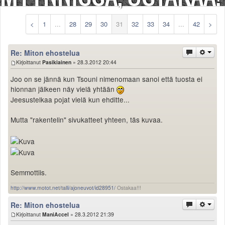
Säännöt ja ohjeet
Uudet ajoneuvot
<
1
...
28
29
30
31
32
33
34
...
42
>
Uudet kuvat
Uudet videot
Re: Miton ehostelua
Uudet kommentit
Kirjoittanut
Pasikiainen
» 28.3.2012 20:44
MYYDÄÄN
Joo on se jännä kun Tsouni nimenomaan sanoi että tuosta ei
Haku
hionnan jälkeen näy vielä yhtään
Ohjeet
Jeesustelkaa pojat vielä kun ehditte...
Ajoneuvot
Osat
Mutta "rakentelin" sivukatteet yhteen, täs kuvaa.
TIETOPANKKI
TAPAHTUMAT
MP15 kuvia
MP14 kuvia
Semmottiis.
MP13 kuvia
ACS 2015 kuvia
http://www.motot.net/talli/ajoneuvot/id28951/
Ostakaa!!!
Lisää uusi tapahtuma
Re: Miton ehostelua
UUTISET
Kirjoittanut
ManiAccel
» 28.3.2012 21:39
SÄÄ