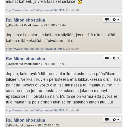
mustat katteet, ja vielä tasaiset sellaiset
http://www.motot.net/talli/ajoneuvot/id28951/
Ostakaa!!!
Re: Miton ehostelua
Kirjoittanut
Pasikiainen
» 29.3.2012 14:44
Jep jep eli maalari ne koittaa myllyttää, jos ei riitä niin sit pitää
kattoa mitä keksitään. Toivotaan näin.
http://www.motot.net/talli/ajoneuvot/id28951/
Ostakaa!!!
Re: Miton ehostelua
Kirjoittanut
Pasikiainen
» 29.3.2012 15:07
Jepjep, koko pyörä lähtee maalarille takasin tossa pääsiäisen
jälkeen. Veikkaili kuvien perusteella että lakkauksessa ollut liikaa
painetta. Kysyin et voiko olla itse mustassa toi maalausvirhe niin
se sano et se johtuu tuosta lakkauksesta joka on mennyt
epätasaisesti. Toivotaan näin. Mutta se on varma että pyörä ei
tule maalarilta pois ennen kuin se on tasainen kuten kuuluu!
http://www.motot.net/talli/ajoneuvot/id28951/
Ostakaa!!!
Re: Miton ehostelua
Kirjoittanut
Jönsky
» 29.3.2012 15:27