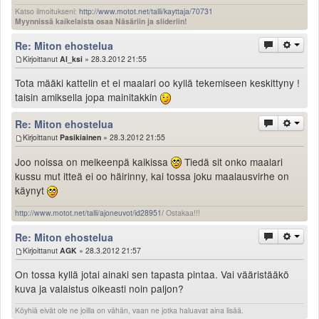
Katso ilmoitukseni:
http://www.motot.net/talli/kayttaja/70731
Myynnissä kaikelaista osaa Näsäriin ja slideriin!
Re: Miton ehostelua
Kirjoittanut
Al_ksi
» 28.3.2012 21:55
Tota määki kattelin et ei maalari oo kyllä tekemiseen keskittyny !
taisin amiksella jopa mainitakkin
Re: Miton ehostelua
Kirjoittanut
Pasikiainen
» 28.3.2012 21:55
Joo noissa on melkeenpä kaikissa
Tiedä sit onko maalari
kussu mut itteä ei oo häirinny, kai tossa joku maalausvirhe on
käynyt
http://www.motot.net/talli/ajoneuvot/id28951/
Ostakaa!!!
Re: Miton ehostelua
Kirjoittanut
AGK
» 28.3.2012 21:57
On tossa kyllä jotai ainaki sen tapasta pintaa. Vai vääristääkö
kuva ja valaistus oikeasti noin paljon?
Köyhiä eivät ole ne joilla on vähän, vaan ne jotka haluavat aina lisää.