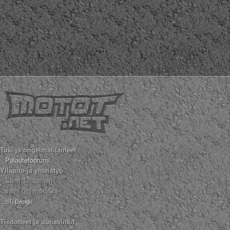
Tuki ja ongelmatilanteet
Palautefoorumi
Ylläpito ja yhteistyö
Sami Tiilikainen
sami (ät) motot.net
STi Design
Tiedotteet ja uutisvinkit