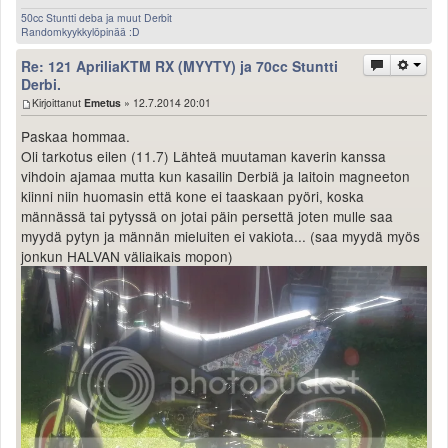
50cc Stuntti deba ja muut Derbit
Randomkyykkylöpinää :D
Re: 121 ApriliaKTM RX (MYYTY) ja 70cc Stuntti
Derbi.
Kirjoittanut
Emetus
» 12.7.2014 20:01
Paskaa hommaa.
Oli tarkotus eilen (11.7) Lähteä muutaman kaverin kanssa
vihdoin ajamaa mutta kun kasailin Derbiä ja laitoin magneeton
kiinni niin huomasin että kone ei taaskaan pyöri, koska
männässä tai pytyssä on jotai päin persettä joten mulle saa
myydä pytyn ja männän mieluiten ei vakiota... (saa myydä myös
jonkun HALVAN väliaikais mopon)