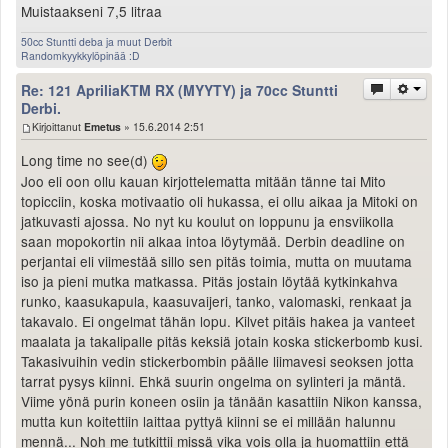
Muistaakseni 7,5 litraa
50cc Stuntti deba ja muut Derbit
Randomkyykkylöpinää :D
Re: 121 ApriliaKTM RX (MYYTY) ja 70cc Stuntti
Derbi.
Kirjoittanut
Emetus
» 15.6.2014 2:51
Long time no see(d)
Joo eli oon ollu kauan kirjottelematta mitään tänne tai Mito
topicciin, koska motivaatio oli hukassa, ei ollu aikaa ja Mitoki on
jatkuvasti ajossa. No nyt ku koulut on loppunu ja ensviikolla
saan mopokortin nii alkaa intoa löytymää. Derbin deadline on
perjantai eli viimestää sillo sen pitäs toimia, mutta on muutama
iso ja pieni mutka matkassa. Pitäs jostain löytää kytkinkahva
runko, kaasukapula, kaasuvaijeri, tanko, valomaski, renkaat ja
takavalo. Ei ongelmat tähän lopu. Kilvet pitäis hakea ja vanteet
maalata ja takalipalle pitäs keksiä jotain koska stickerbomb kusi.
Takasivuihin vedin stickerbombin päälle liimavesi seoksen jotta
tarrat pysys kiinni. Ehkä suurin ongelma on sylinteri ja mäntä.
Viime yönä purin koneen osiin ja tänään kasattiin Nikon kanssa,
mutta kun koitettiin laittaa pyttyä kiinni se ei millään halunnu
mennä... Noh me tutkittii missä vika vois olla ja huomattiin että