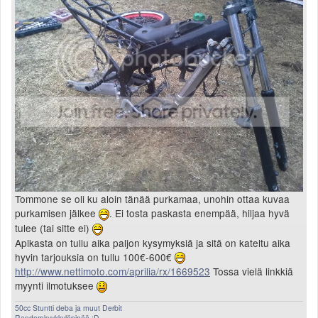
Tommone se oli ku aloin tänää purkamaa, unohin ottaa kuvaa
purkamisen jälkee
. Ei tosta paskasta enempää, hiljaa hyvä
tulee (tai sitte ei)
Apikasta on tullu aika paljon kysymyksiä ja sitä on kateltu aika
hyvin tarjouksia on tullu 100€-600€
http://www.nettimoto.com/aprilia/rx/1669523
Tossa vielä linkkiä
myynti ilmotuksee
50cc Stuntti deba ja muut Derbit
Randomkyykkylöpinää :D