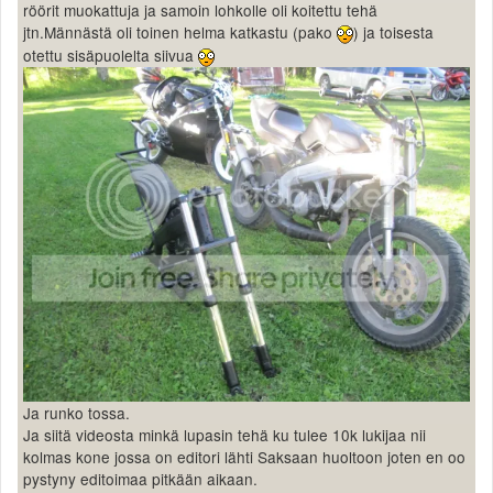
röörit muokattuja ja samoin lohkolle oli koitettu tehä
jtn.Männästä oli toinen helma katkastu (pako
) ja toisesta
otettu sisäpuolelta siivua
Ja runko tossa.
Ja siitä videosta minkä lupasin tehä ku tulee 10k lukijaa nii
kolmas kone jossa on editori lähti Saksaan huoltoon joten en oo
pystyny editoimaa pitkään aikaan.