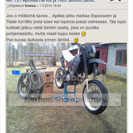
Kirjoittanut
Emetus
» 1.5.2014 19:44
Joo-o mitäköhä sanos... Apikka jatko matkaa Espooseen ja
Tilalle tuli Mito josta tulee kai topiccia jossai vaiheessa. Tää topic
kuiteski jatkuu vielä Derbin osalta, joka on puoliks
pohjamaalattu, mutta maali loppu keske
Pari kuvaa Apikasta ennen lähtöä...