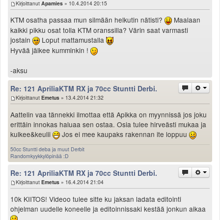
Kirjoittanut
Apamies
» 10.4.2014 20:15
Valitse paikkakunta
Helsingin sää
KTM osatha passaa mun silmään helkutin nätisti?
Maalaan
Tampereen sää
kaikki pikku osat tolla KTM oranssilla? Värin saat varmasti
jostain
Loput mattamustalla
Turun sää
Hyvää jälkee kumminkin !
Oulun sää
Kuopion sää
-aksu
Rovaniemen sää
MUUT
Re: 121 ApriliaKTM RX ja 70cc Stuntti Derbi.
VIP-jäsenyys
Kirjoittanut
Emetus
» 13.4.2014 21:32
Paidat ja vaatteet
Aattelin vaa tännekki ilmottaa että Apikka on myynnissä jos joku
Suunnittele oma paita
erittäin innokas haluaa sen ostaa. Osia tulee hirveästi mukaa ja
Mainostus
kulkee&keulii
Jos ei mee kaupaks rakennan ite loppuu
Palaute
50cc Stuntti deba ja muut Derbit
Kevytversio
Randomkyykkylöpinää :D
Re: 121 ApriliaKTM RX ja 70cc Stuntti Derbi.
Kirjoittanut
Emetus
» 16.4.2014 21:04
10k KIITOS! Videoo tulee sitte ku jaksan ladata editointi
ohjelman uudelle koneelle ja editoinnissaki kestää jonkun aikaa