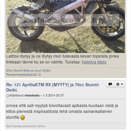
Laittoa löytyy ja ne löytyy mun tulevasta kevari topicista jonka
linkkaan tänne ku se on valmis. Tuostaa:
Kakkiva Mato
50cc Stuntti deba ja muut Derbit
Randomkyykkylöpinää :D
Re: 121 ApriliaKTM RX (MYYTY) ja 70cc Stuntti
Derbi.
Kirjoittanut
monoluola
» 1.5.2014 20:37
onnea että sait myytyä toivottavasti apikasta kuullaan vielä ja
kiitos pienestä inspiraatiosta tehä omasta samankaltainen
stunttis
ääni korvaa puuttuvan tehon