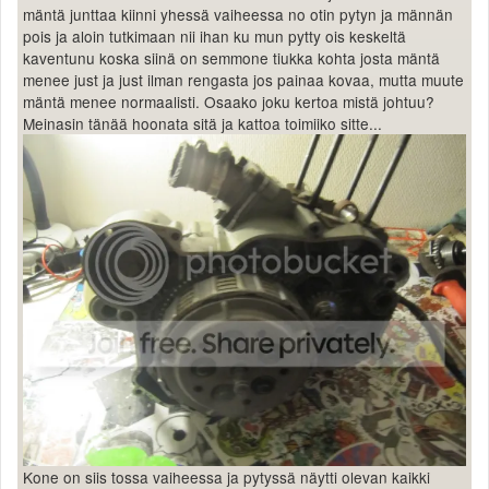
mäntä junttaa kiinni yhessä vaiheessa no otin pytyn ja männän
pois ja aloin tutkimaan nii ihan ku mun pytty ois keskeltä
kaventunu koska siinä on semmone tiukka kohta josta mäntä
menee just ja just ilman rengasta jos painaa kovaa, mutta muute
mäntä menee normaalisti. Osaako joku kertoa mistä johtuu?
Meinasin tänää hoonata sitä ja kattoa toimiiko sitte...
Kone on siis tossa vaiheessa ja pytyssä näytti olevan kaikki