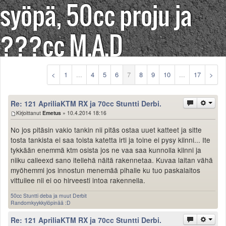
syöpä, 50cc proju ja
Säännöt ja ohjeet
Uudet ajoneuvot
???cc M.A.D
Uudet kuvat
Uudet videot
Uudet kommentit
MYYDÄÄN
<
1
...
4
5
6
7
8
9
10
...
17
>
Haku
Ohjeet
Re: 121 ApriliaKTM RX ja 70cc Stuntti Derbi.
Ajoneuvot
Kirjoittanut
Emetus
» 10.4.2014 18:16
Osat
TIETOPANKKI
No jos pitäsin vakio tankin nii pitäs ostaa uuet katteet ja sitte
TAPAHTUMAT
tosta tankista ei saa toista katetta irti ja toine ei pysy kiinni... Ite
tykkään enemmä ktm osista jos ne vaa saa kunnolla kiinni ja
MP15 kuvia
niiku calleexd sano itellehä näitä rakennetaa. Kuvaa laitan vähä
MP14 kuvia
myöhemmi jos innostun menemää pihalle ku tuo paskalaitos
MP13 kuvia
vittuilee nii ei oo hirveesti intoa rakennella.
ACS 2015 kuvia
50cc Stuntti deba ja muut Derbit
Lisää uusi tapahtuma
Randomkyykkylöpinää :D
UUTISET
Re: 121 ApriliaKTM RX ja 70cc Stuntti Derbi.
SÄÄ