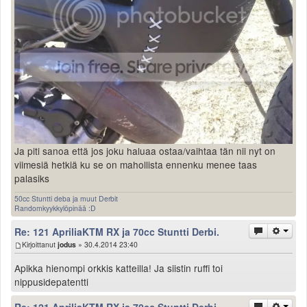
Ja piti sanoa että jos joku haluaa ostaa/vaihtaa tän nii nyt on
viimesiä hetkiä ku se on mahollista ennenku menee taas
palasiks
50cc Stuntti deba ja muut Derbit
Randomkyykkylöpinää :D
Re: 121 ApriliaKTM RX ja 70cc Stuntti Derbi.
Kirjoittanut
jodus
» 30.4.2014 23:40
Apikka hienompi orkkis katteilla! Ja siistin ruffi toi
nippusidepatentti
Re: 121 ApriliaKTM RX ja 70cc Stuntti Derbi.