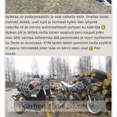
Apikkaa on paikkamaalattu ja osia vaihettu esim. timelles tanko,
metrakit änkkä, uuet tupit ja normaali kytkin liian lyhyellä
vaijerilla nii se menee automaattisesti pohjaan ku kääntää
Apikan piti jo lähteä mutta toinen osapuoli peru kaupat joten
alan sitte varmaa laittelemaa sitä paremmaks ja myyn myöhemmi
ku Derbi on kunnossa. KTM tankin laitoin paremmi mutta syyläriä
ei saanu minnekkää joten taas on kiinni vakio osat
Pari
kuvaa.