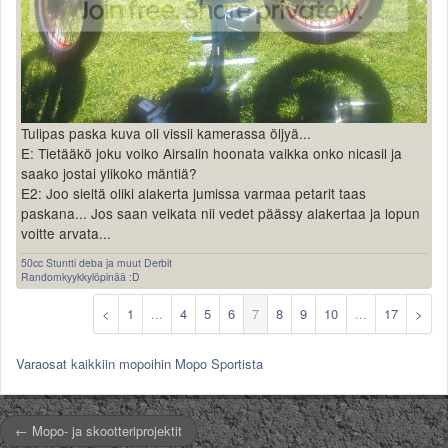
Tulipas paska kuva oli vissii kamerassa öljyä...
E: Tietääkö joku voiko Airsalin hoonata vaikka onko nicasil ja
saako jostai ylikoko mäntiä?
E2: Joo sieltä oliki alakerta jumissa varmaa petarit taas
paskana... Jos saan veikata nii vedet päässy alakertaa ja lopun
voitte arvata...
50cc Stuntti deba ja muut Derbit
Randomkyykkylöpinää :D
<
1
...
4
5
6
7
8
9
10
...
17
>
Varaosat kaikkiin mopoihin Mopo Sportista
← Mopo- ja skootteriprojektit