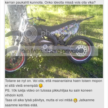
kerran paukahti kunnolla. Onko ideoita missä vois olla vika?
Tollane se nyt on. Voi olla, että maanantaina haen toisen mopon
ei siitä vielä enempää
.
PS. 10k lukija video on tulossa pikkuhiljaa ku sain koneen
vihdoin kotii.
Taas oli aika tylsä päivitys, mutta ei voi mitää
. Jatkamme
saamme kenties elää.