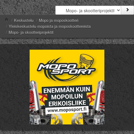
/
Keskustelu
/
Mopo ja moposkootteri
/
Yleiskeskustelu mopoista ja moposkoottereista
/
Mopo- ja skootteriprojektit