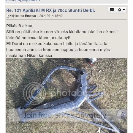
Re: 121 ApriliaKTM RX ja 70cc Stuntti Derbi.
Kirjoittanut
Emetus
» 26.4.2014 15:42
Pitkästä aikaa!
Siitä on pitkä aika ku oon viimeks kirjottanu jotai iha oikeesti
tärkeää hommaa tänne, mutta nyt!
Eli Derbi on melkee kokonaan hiottu ja tänään illalla tai
huomenna aamulla teen sen loppuu ja huomenna myös
maalataan Nikon kanssa.