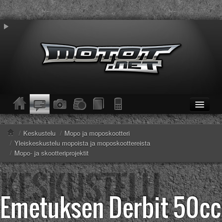
ETUSIVU
Moottoripyörät
/
Keskustelu
/
Mopo ja moposkootteri
Kevytmoottoripyörät
/
Yleiskeskustelu mopoista ja moposkoottereista
Mopot
/
Mopo- ja skootteriprojektit
Enduro/MX
KESKUSTELU
Haku
Emetuksen Derbit 50cc
Säännöt ja ohjeet
KUVAT/VIDEOT
Haku