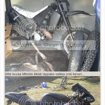
Sitte kuvaa Mitosta älkää tappako vaikka onki kevari...