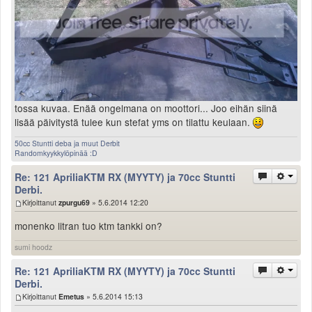
tossa kuvaa. Enää ongelmana on moottori... Joo eihän siinä
lisää päivitystä tulee kun stefat yms on tilattu keulaan.
50cc Stuntti deba ja muut Derbit
Randomkyykkylöpinää :D
Re: 121 ApriliaKTM RX (MYYTY) ja 70cc Stuntti
Derbi.
Kirjoittanut
zpurgu69
» 5.6.2014 12:20
monenko litran tuo ktm tankki on?
sumi hoodz
Re: 121 ApriliaKTM RX (MYYTY) ja 70cc Stuntti
Derbi.
Kirjoittanut
Emetus
» 5.6.2014 15:13