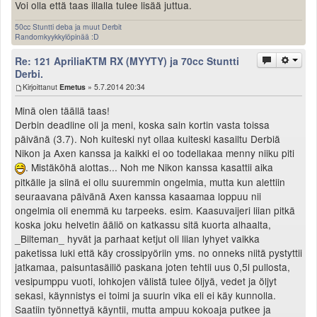
Voi olla että taas illalla tulee lisää juttua.
50cc Stuntti deba ja muut Derbit
Randomkyykkylöpinää :D
Re: 121 ApriliaKTM RX (MYYTY) ja 70cc Stuntti
Derbi.
Kirjoittanut
Emetus
» 5.7.2014 20:34
Minä olen täällä taas!
Derbin deadline oli ja meni, koska sain kortin vasta toissa
päivänä (3.7). Noh kuiteski nyt ollaa kuiteski kasailtu Derbiä
Nikon ja Axen kanssa ja kaikki ei oo todellakaa menny niiku piti
. Mistäköhä alottas... Noh me Nikon kanssa kasattii aika
pitkälle ja siinä ei ollu suuremmin ongelmia, mutta kun alettiin
seuraavana päivänä Axen kanssa kasaamaa loppuu nii
ongelmia oli enemmä ku tarpeeks. esim. Kaasuvaijeri liian pitkä
koska joku helvetin ääliö on katkassu sitä kuorta alhaalta,
_Bilteman_ hyvät ja parhaat ketjut oli liian lyhyet vaikka
paketissa luki että käy crossipyöriin yms. no onneks niitä pystyttii
jatkamaa, paisuntasäiliö paskana joten tehtii uus 0,5l pullosta,
vesipumppu vuoti, lohkojen välistä tulee öljyä, vedet ja öljyt
sekasi, käynnistys ei toimi ja suurin vika eli ei käy kunnolla.
Saatiin työnnettyä käyntii, mutta ampuu kokoaja putkee ja