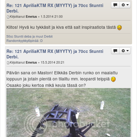
Re: 121 ApriliaKTM RX (MYYTY) ja 70cc Stuntti
Derbi.
Kirjoittanut
Emetus
» 1.5.2014 21:00
Kiitos! Hyvä ku tykkäsit ja kiva että sait inspiraatiota tästä
50cc Stuntti deba ja muut Derbit
Randomkyykkylöpinää :D
Re: 121 ApriliaKTM RX (MYYTY) ja 70cc Stuntti
Derbi.
Kirjoittanut
Emetus
» 15.5.2014 20:21
Päivän sana on Maston! Elikkäs Derbin runko on maalattu
loppuun ja jotain pientä on tilailtu mm. leopardi teippiä
Osaako joku kertoa mikä keula tässä on?