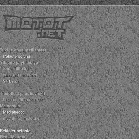
Tuki ja ongelmatilanteet
Palautefoorumi
Ylläpito ja yhteistyö
Sami Tiilikainen
sami (ät) motot.net
STi Design
Tiedotteet ja uutisvinkit
tiedotus (ät) motot.net
Mainostus
Mediatiedot
myynti (ät) motot.net
Rekisteriseloste
Henkilökunta