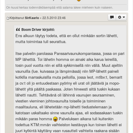
On kuusi kertaa todennäköisempää että salama iskee mieheen kuin naiseen.
Kirjoittanut
SirKaarlo
» 22.5.2010 23:46
Boom Driver kirjoitti:
Ens alkuun täytyy todeta, että en ollut minkään sortin lähetti,
mutta toimintaa tuli seurattua.
Itse palvelin parolassa Panssarivaunukompaniassa, jossa on pari
MP lähettiä. Toi lähetin homma on ainaki aika karua leireillä,
tosin puol vuotta niin ei sillä sykkimisellä niin väliä. Muut ajeltiin
vaunuilla (lue. kuivassa ja lämpimässä) niin MP-lähetit paineli
kotkilla marraskuisilla muta pelloilla, jossa leot, mtlbv:t, bemarit
ja cv:t oli jo entuudestaan pyöriny eli urat oli jäätäviä ja mopo-
lähetit yltä päältä paskassa. Joten hirveesti siitä tuskin kukaan
lähetti nautti. Tehtävänä oli lähinnä vaunujen seuraaminen,
viestien vieminen johtovaunulta toiselle ja toimiminen
maalitauluna, eli lähetetään mp-lähetti tiedustelemaan ja
katotaan uskaltaako sinne vaunulla ajaa, eli sodassakaan tuskin
mikään paras homma
Palveluksen aikana tuli kuitenkin
todettua KTM:mmän vaihteiston kestävyys kun toinen lähetti ei
juuri kytkintä käyttäny vaan rusautteli vaihteita raakana sisään