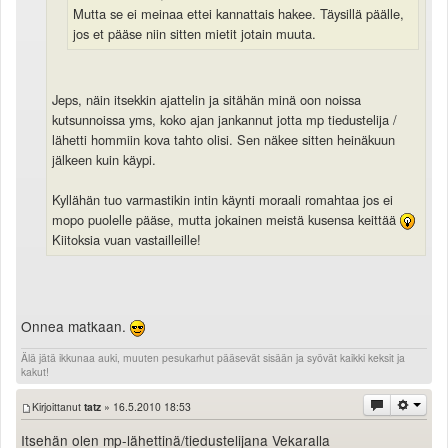
Valitse paikkakunta
Mutta se ei meinaa ettei kannattais hakee. Täysillä päälle,
jos et pääse niin sitten mietit jotain muuta.
Helsingin sää
Tampereen sää
Turun sää
Jeps, näin itsekkin ajattelin ja sitähän minä oon noissa
Oulun sää
kutsunnoissa yms, koko ajan jankannut jotta mp tiedustelija /
Kuopion sää
lähetti hommiin kova tahto olisi. Sen näkee sitten heinäkuun
Rovaniemen sää
jälkeen kuin käypi.
MUUT
VIP-jäsenyys
Kyllähän tuo varmastikin intin käynti moraali romahtaa jos ei
mopo puolelle pääse, mutta jokainen meistä kusensa keittää
Paidat ja vaatteet
Kiitoksia vuan vastailleille!
Suunnittele oma paita
Mainostus
Palaute
Kevytversio
Onnea matkaan.
Älä jätä ikkunaa auki, muuten pesukarhut pääsevät sisään ja syövät kaikki keksit ja
kakut!
Kirjoittanut
tatz
» 16.5.2010 18:53
Itsehän olen mp-lähettinä/tiedustelijana Vekaralla