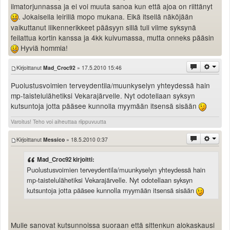
ilmatorjunnassa ja ei voi muuta sanoa kun että ajoa on riittänyt
. Jokaisella leirillä mopo mukana. Eikä itsellä näköjään
vaikuttanut liikennerikkeet pääsyyn sillä tuli viime syksynä
feilattua kortin kanssa ja 4kk kuivumassa, mutta onneks pääsin
Hyviä hommia!
Kirjoittanut
Mad_Croc92
» 17.5.2010 15:46
Puolustusvoimien terveydentila/muunkyselyn yhteydessä hain
mp-taistelulähetiksi Vekarajärvelle. Nyt odotellaan syksyn
kutsuntoja jotta pääsee kunnolla myymään itsensä sisään
Varoitus! Teho voi aiheuttaa riippuvuutta
Kirjoittanut
Messico
» 18.5.2010 0:37
Mad_Croc92 kirjoitti:
Puolustusvoimien terveydentila/muunkyselyn yhteydessä hain
mp-taistelulähetiksi Vekarajärvelle. Nyt odotellaan syksyn
kutsuntoja jotta pääsee kunnolla myymään itsensä sisään
Mulle sanovat kutsunnoissa suoraan että sittenkun alokaskausi