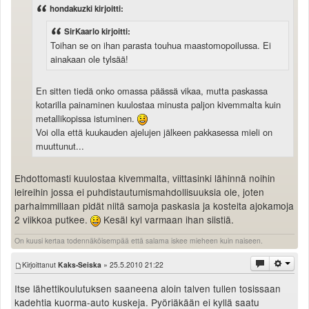
hondakuzki kirjoitti:
SirKaarlo kirjoitti:
Toihan se on ihan parasta touhua maastomopoilussa. Ei
ainakaan ole tylsää!
En sitten tiedä onko omassa päässä vikaa, mutta paskassa
kotarilla painaminen kuulostaa minusta paljon kivemmalta kuin
metallikopissa istuminen.
Voi olla että kuukauden ajelujen jälkeen pakkasessa mieli on
muuttunut...
Ehdottomasti kuulostaa kivemmalta, viittasinki lähinnä noihin
leireihin jossa ei puhdistautumismahdollisuuksia ole, joten
parhaimmillaan pidät niitä samoja paskasia ja kosteita ajokamoja
2 viikkoa putkee.
Kesäl kyl varmaan ihan siistiä.
On kuusi kertaa todennäköisempää että salama iskee mieheen kuin naiseen.
Kirjoittanut
Kaks-Seiska
» 25.5.2010 21:22
Itse lähettikoulutuksen saaneena aloin talven tullen tosissaan
kadehtia kuorma-auto kuskeja. Pyöriäkään ei kyllä saatu