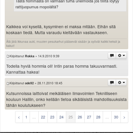
Tästä hommasta on varmaan turha unelmoida jos tililtä löytyy
rattijuopumus mopoiältä?
Kaikkea voi kysellä, kysyminen ei maksa mitään. Eihän sitä
koskaan tiedä. Mutta varaudu kieltävään vastaukseen.
Älä jätä ikkunaa auki, muuten pesukarhut pääsevät sisään ja syövät kaikki keksit ja
kakut!
Kirjoittanut
Rokka
» 14.9.2010 9:39
Todella hyviä hommia oli! Intin paras homma takuuvarmasti.
Kannattaa hakea!
Kirjoittanut
ode92
» 28.11.2010 18:45
Kutsunnoissa laittoivat meikäläisen Ilmavoimien Teknilliseen
kouluun Halliin, onko kellään tietoa sikäläisistä mahdollisuuksista
tähän koulutukseen?
<
1
...
22
23
24
25
26
27
28
...
30
>