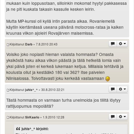
mukaan kuin loppusotaan, silloinkin mokomat hyytyi pakkasessa
ja ne piti kuskata takasin kassulle kesken leirin.
Mutta MP-kurssi oli kyllä intin parasta aikaa. Rovaniemellä
käytiin kiertämässä useana päivänä motocross-rataa ja kaiken
kruunas viikon ajoleiri Rovajärven maisemissa.
Kirjoittanut
Darb
» 7.8.2010 20:43
Voisiko joko nopiasti hieman valaista hommasta? Omasta
yksiköstä haku alkaa viikon päästä ja tällä hetkellä lomia vain
yksi päivä joten ei kerkeä lukemaan ketjua. Millaisia tehtäviä ja
koulusta ollut ja kestääkö 180 vai 362? Itse palvelen
Niinisalossa. Toivottavasti joku kerkeää vastaamaan
Kirjoittanut
juhis^_^
» 30.8.2010 22:21
Tästä hommasta on varmaan turha unelmoida jos tililtä löytyy
rattijuopumus mopoiältä?
Kirjoittanut
SirKaarlo
» 1.9.2010 12:28
juhis^_^ kirjoitti: