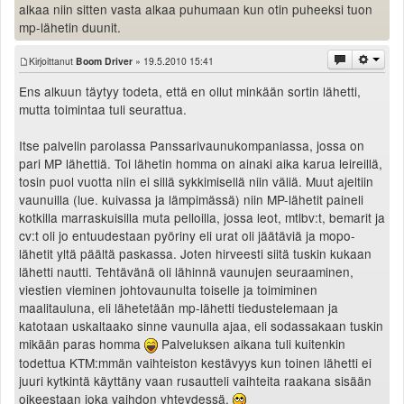
alkaa niin sitten vasta alkaa puhumaan kun otin puheeksi tuon
mp-lähetin duunit.
Kirjoittanut
Boom Driver
» 19.5.2010 15:41
Ens alkuun täytyy todeta, että en ollut minkään sortin lähetti,
mutta toimintaa tuli seurattua.
Itse palvelin parolassa Panssarivaunukompaniassa, jossa on
pari MP lähettiä. Toi lähetin homma on ainaki aika karua leireillä,
tosin puol vuotta niin ei sillä sykkimisellä niin väliä. Muut ajeltiin
vaunuilla (lue. kuivassa ja lämpimässä) niin MP-lähetit paineli
kotkilla marraskuisilla muta pelloilla, jossa leot, mtlbv:t, bemarit ja
cv:t oli jo entuudestaan pyöriny eli urat oli jäätäviä ja mopo-
lähetit yltä päältä paskassa. Joten hirveesti siitä tuskin kukaan
lähetti nautti. Tehtävänä oli lähinnä vaunujen seuraaminen,
viestien vieminen johtovaunulta toiselle ja toimiminen
maalitauluna, eli lähetetään mp-lähetti tiedustelemaan ja
katotaan uskaltaako sinne vaunulla ajaa, eli sodassakaan tuskin
mikään paras homma
Palveluksen aikana tuli kuitenkin
todettua KTM:mmän vaihteiston kestävyys kun toinen lähetti ei
juuri kytkintä käyttäny vaan rusautteli vaihteita raakana sisään
oikeestaan joka vaihdon yhteydessä.