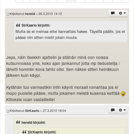
Säännöt ja ohjeet
Uudet ajoneuvot
Kirjoittanut
heneld
» 26.3.2010 14:12
Uudet kuvat
SirKaarlo kirjoitti:
Uudet videot
Mutta se ei meinaa ettei kannattais hakee. Täysillä päälle, jos et
Uudet kommentit
pääse niin sitten mietit jotain muuta.
MYYDÄÄN
Haku
Ohjeet
Jeps, näin itsekkin ajattelin ja sitähän minä oon noissa
Ajoneuvot
kutsunnoissa yms, koko ajan jankannut jotta mp tiedustelija /
Osat
lähetti hommiin kova tahto olisi. Sen näkee sitten heinäkuun
TIETOPANKKI
jälkeen kuin käypi.
TAPAHTUMAT
Kyllähän tuo varmastikin intin käynti moraali romahtaa jos ei
MP15 kuvia
mopo puolelle pääse, mutta jokainen meistä kusensa keittää
MP14 kuvia
Kiitoksia vuan vastailleille!
MP13 kuvia
ACS 2015 kuvia
Kirjoittanut
SirKaarlo
» 27.3.2010 18:04
Lisää uusi tapahtuma
heneld kirjoitti:
UUTISET
SÄÄ
SirKaarlo kirjoitti: