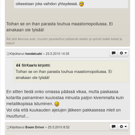
oikeestaan joka vaihdon yhteydessä.
Toihan se on ihan parasta touhua maastomopoilussa. Ei
ainakaan ole tylsää!
Älä jätä ikkunaa auki, muuten pesukarhut pääsevät sisään ja syövät kaikki keksit ja
kakut!
Kirjoittanut
hondakuzki
» 23.5.2010 14:35
SirKaarlo kirjoitti:
Toihan se on ihan parasta touhua maastomopoilussa. Ei
ainakaan ole tylsää!
En sitten tiedä onko omassa päässä vikaa, mutta paskassa
kotarilla painaminen kuulostaa minusta paljon kivemmalta kuin
metallikopissa istuminen.
Voi olla että kuukauden ajelujen jälkeen pakkasessa mieli on
muuttunut...
Kirjoittanut
Boom Driver
» 25.5.2010 8:52