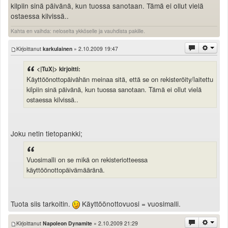
kilpiin sinä päivänä, kun tuossa sanotaan. Tämä ei ollut vielä
ostaessa kilvissä..
Kahta en vaihda: neloselta ykköselle ja vauhdista pakille.
Kirjoittanut
karkulainen
» 2.10.2009 19:47
<|TuX|> kirjoitti:
Käyttöönottopäivähän meinaa sitä, että se on rekisteröity/laitettu
kilpiin sinä päivänä, kun tuossa sanotaan. Tämä ei ollut vielä
ostaessa kilvissä..
Joku netin tietopankki;
Vuosimalli on se mikä on rekisteriotteessa
käyttöönottopäivämääränä.
Tuota siis tarkoitin.
Käyttöönottovuosi = vuosimalli.
Kirjoittanut
Napoleon Dynamite
» 2.10.2009 21:29