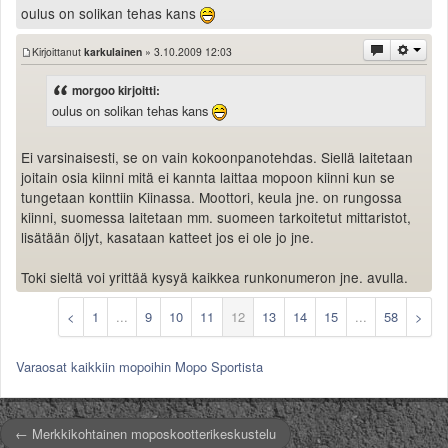
oulus on solikan tehas kans
Kirjoittanut
karkulainen
» 3.10.2009 12:03
morgoo kirjoitti:
oulus on solikan tehas kans
Ei varsinaisesti, se on vain kokoonpanotehdas. Siellä laitetaan
joitain osia kiinni mitä ei kannta laittaa mopoon kiinni kun se
tungetaan konttiin Kiinassa. Moottori, keula jne. on rungossa
kiinni, suomessa laitetaan mm. suomeen tarkoitetut mittaristot,
lisätään öljyt, kasataan katteet jos ei ole jo jne.
Toki sieltä voi yrittää kysyä kaikkea runkonumeron jne. avulla.
<
1
...
9
10
11
12
13
14
15
...
58
>
Varaosat kaikkiin mopoihin Mopo Sportista
← Merkkikohtainen moposkootterikeskustelu