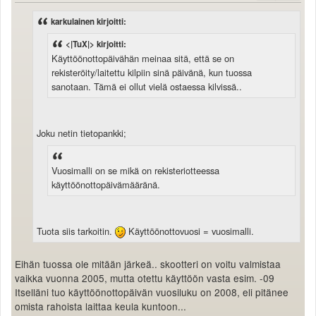
karkulainen kirjoitti:
<|TuX|> kirjoitti:
Käyttöönottopäivähän meinaa sitä, että se on
rekisteröity/laitettu kilpiin sinä päivänä, kun tuossa
sanotaan. Tämä ei ollut vielä ostaessa kilvissä..
Joku netin tietopankki;
Vuosimalli on se mikä on rekisteriotteessa
käyttöönottopäivämääränä.
Tuota siis tarkoitin.
Käyttöönottovuosi = vuosimalli.
Eihän tuossa ole mitään järkeä.. skootteri on voitu valmistaa
vaikka vuonna 2005, mutta otettu käyttöön vasta esim. -09
Itselläni tuo käyttöönottopäivän vuosiluku on 2008, eli pitänee
omista rahoista laittaa keula kuntoon...