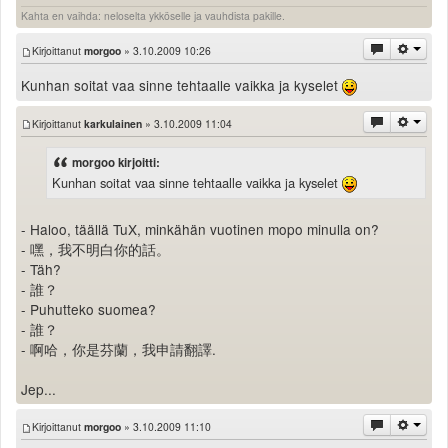
Kahta en vaihda: neloselta ykköselle ja vauhdista pakille.
Kirjoittanut
morgoo
» 3.10.2009 10:26
Kunhan soitat vaa sinne tehtaalle vaikka ja kyselet
Kirjoittanut
karkulainen
» 3.10.2009 11:04
morgoo kirjoitti:
Kunhan soitat vaa sinne tehtaalle vaikka ja kyselet
- Haloo, täällä TuX, minkähän vuotinen mopo minulla on?
- 嘿，我不明白你的話。
- Täh?
- 誰？
- Puhutteko suomea?
- 誰？
- 啊哈，你是芬蘭，我申請翻譯.
Jep...
Kirjoittanut
morgoo
» 3.10.2009 11:10