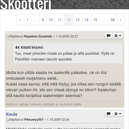
Skootteri
Säännöt ja ohjeet
Uudet ajoneuvot
Uudet kuvat
<
1
...
9
10
11
12
13
14
15
...
58
>
Uudet videot
Uudet kommentit
Kirjoittanut
Napoleon Dynamite
» 1.10.2009 22:27
MYYDÄÄN
Haku
Kiila55 kirjoitti:
Ohjeet
Tux, meet johonkin missä on prässi ja sillä suoristat. Kyllä ne
Ajoneuvot
Paiolitkin meinaan taivutti suoraksi.
Osat
TIETOPANKKI
Mutta kun pitäis saada ne laakeritki paikallee, ne on iha
omituisesti muljahtanu siellä..
TAPAHTUMAT
Kukas osaa sanoa, että mitä löytyy, jos ottaa sen rungon sisällä
MP15 kuvia
olevan putken irti, siis sen missä stonga on kiinni? Saiskohan
MP14 kuvia
sitä kautta korjattua laakereiden asentoa?
MP13 kuvia
Kahta en vaihda: neloselta ykköselle ja vauhdista pakille.
ACS 2015 kuvia
Lisää uusi tapahtuma
Keula
UUTISET
Kirjoittanut
Pikkumyy007
» 1.10.2009 22:34
SÄÄ