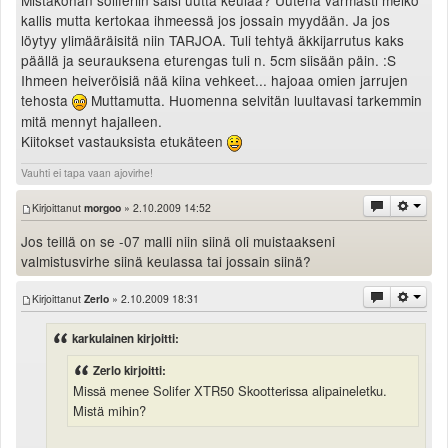
Mistäköhän soliferiin saisi uutta keulaa? Uutena varmasti melko
Valitse paikkakunta
kallis mutta kertokaa ihmeessä jos jossain myydään. Ja jos
Helsingin sää
löytyy ylimääräisitä niin TARJOA. Tuli tehtyä äkkijarrutus kaks
Tampereen sää
päällä ja seurauksena eturengas tuli n. 5cm siisään päin. :S
Ihmeen heiveröisiä nää kiina vehkeet... hajoaa omien jarrujen
Turun sää
tehosta
Muttamutta. Huomenna selvitän luultavasi tarkemmin
Oulun sää
mitä mennyt hajalleen.
Kuopion sää
Kiitokset vastauksista etukäteen
Rovaniemen sää
Vauhti ei tapa vaan ajovirhe!
MUUT
VIP-jäsenyys
Kirjoittanut
morgoo
» 2.10.2009 14:52
Paidat ja vaatteet
Jos teillä on se -07 malli niin siinä oli muistaakseni
Suunnittele oma paita
valmistusvirhe siinä keulassa tai jossain siinä?
Mainostus
Palaute
Kirjoittanut
Zerlo
» 2.10.2009 18:31
Kevytversio
karkulainen kirjoitti:
Zerlo kirjoitti:
Missä menee Solifer XTR50 Skootterissa alipaineletku.
Mistä mihin?