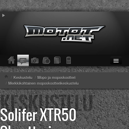
ETUSIVU
Moottoripyörät
/
Keskustelu
/
Mopo ja moposkootteri
Kevytmoottoripyörät
/
Merkkikohtainen moposkootterikeskustelu
Mopot
Enduro/MX
KESKUSTELU
Solifer XTR50
Haku
Säännöt ja ohjeet
KUVAT/VIDEOT
Haku