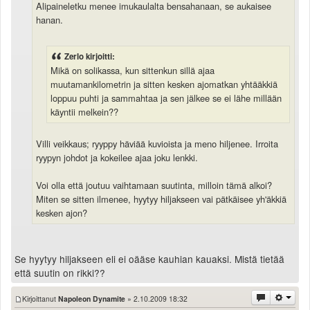
Alipaineletku menee imukaulalta bensahanaan, se aukaisee
hanan.
Zerlo kirjoitti:
Mikä on solikassa, kun sittenkun sillä ajaa
muutamankilometrin ja sitten kesken ajomatkan yhtääkkiä
loppuu puhti ja sammahtaa ja sen jälkee se ei lähe millään
käyntii melkein??
Villi veikkaus; ryyppy häviää kuvioista ja meno hiljenee. Irroita
ryypyn johdot ja kokeilee ajaa joku lenkki.
Voi olla että joutuu vaihtamaan suutinta, milloin tämä alkoi?
Miten se sitten ilmenee, hyytyy hiljakseen vai pätkäisee yh'äkkiä
kesken ajon?
Se hyytyy hiljakseen eli ei oääse kauhian kauaksi. Mistä tietää
että suutin on rikki??
Kirjoittanut
Napoleon Dynamite
» 2.10.2009 18:32