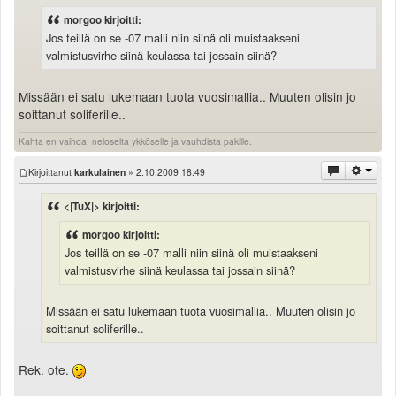
morgoo kirjoitti:
Jos teillä on se -07 malli niin siinä oli muistaakseni
valmistusvirhe siinä keulassa tai jossain siinä?
Missään ei satu lukemaan tuota vuosimallia.. Muuten olisin jo
soittanut soliferille..
Kahta en vaihda: neloselta ykköselle ja vauhdista pakille.
Kirjoittanut
karkulainen
» 2.10.2009 18:49
<|TuX|> kirjoitti:
morgoo kirjoitti:
Jos teillä on se -07 malli niin siinä oli muistaakseni
valmistusvirhe siinä keulassa tai jossain siinä?
Missään ei satu lukemaan tuota vuosimallia.. Muuten olisin jo
soittanut soliferille..
Rek. ote.