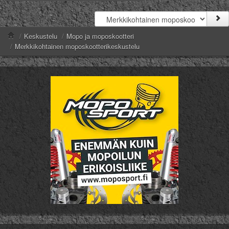
/
Keskustelu
/
Mopo ja moposkootteri
/
Merkkikohtainen moposkootterikeskustelu