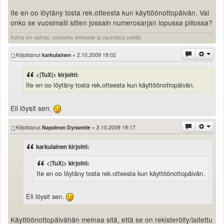
Ite en oo löytäny tosta rek.otteesta kun käyttöönottopäivän. Vai
onko se vuosimalli sitten jossain numerosarjan lopussa piilossa?
Kahta en vaihda: neloselta ykköselle ja vauhdista pakille.
Kirjoittanut
karkulainen
» 2.10.2009 19:02
<|TuX|> kirjoitti:
Ite en oo löytäny tosta rek.otteesta kun käyttöönottopäivän.
Eli löysit sen.
Kirjoittanut
Napoleon Dynamite
» 2.10.2009 19:17
karkulainen kirjoitti:
<|TuX|> kirjoitti:
Ite en oo löytäny tosta rek.otteesta kun käyttöönottopäivän.
Eli löysit sen.
Käyttöönottopäivähän meinaa sitä, että se on rekisteröity/laitettu