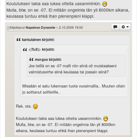
Koulutuksen takia saa lukea otteita useamminkin.
Mulla, btw, on se -07. Ei mitään ongelmia tän yli 8000km aikana,
keulassa tuntuu ehkä ihan pienenpieni klappi.
Kirjoittanut
Napoleon Dynamite
» 2.10.2009 19:00
karkulainen kirjoitti:
<|TuX|> kirjoitti:
morgoo kirjoitti:
Jos teillä on se -07 malli niin siinä oli muistaakseni
valmistusvirhe siinä keulassa tai jossain siinä?
Missään ei satu lukemaan tuota vuosimallia.. Muuten olisin
jo soittanut soliferille..
Rek. ote.
Koulutuksen takia saa lukea otteita useamminkin.
Mulla, btw, on se -07. Ei mitään ongelmia tän yli 8000km
aikana, keulassa tuntuu ehkä ihan pienenpieni klappi.