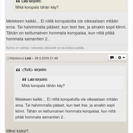
Labi kirjoitti:
Mikä koropala tähän käy?
Melekeen kaikki... Ei niillä koropaloilla ole oikeastaan mitään
eroa. Tai halvimmalla pääset, kun teet itse, ja ainakin sopii kiinni.
Tähän on kettumainen hommata koropalaa, kun niitä pitää
hommata samantien 2..
Kahta en vaihda: neloselta ykköselle ja vauhdista pakille.
Kirjoittanut
Labi
» 28.9.2009 21:48
<|TuX|> kirjoitti:
Labi kirjoitti:
Mikä koropala tähän käy?
Melekeen kaikki... Ei niillä koropaloilla ole oikeastaan mitään
eroa. Tai halvimmalla pääset, kun teet itse, ja ainakin sopii
kiinni. Tähän on kettumainen hommata koropalaa, kun niitä
pitää hommata samantien 2..
Miksi kaksi?