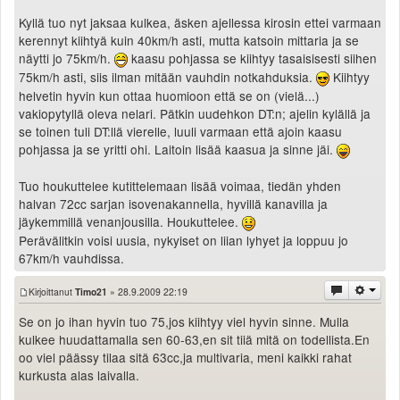
Kyllä tuo nyt jaksaa kulkea, äsken ajellessa kirosin ettei varmaan
kerennyt kiihtyä kuin 40km/h asti, mutta katsoin mittaria ja se
näytti jo 75km/h.
kaasu pohjassa se kiihtyy tasaisisesti siihen
75km/h asti, siis ilman mitään vauhdin notkahduksia.
Kiihtyy
helvetin hyvin kun ottaa huomioon että se on (vielä...)
vakiopytyllä oleva nelari. Pätkin uudehkon DT:n; ajelin kylällä ja
se toinen tuli DT:llä vierelle, luuli varmaan että ajoin kaasu
pohjassa ja se yritti ohi. Laitoin lisää kaasua ja sinne jäi.
Tuo houkuttelee kutittelemaan lisää voimaa, tiedän yhden
halvan 72cc sarjan isovenakannella, hyvillä kanavilla ja
jäykemmillä venanjousilla. Houkuttelee.
Perävälitkin voisi uusia, nykyiset on liian lyhyet ja loppuu jo
67km/h vauhdissa.
Kirjoittanut
Timo21
» 28.9.2009 22:19
Se on jo ihan hyvin tuo 75,jos kiihtyy viel hyvin sinne. Mulla
kulkee huudattamalla sen 60-63,en sit tiiä mitä on todellista.En
oo viel päässy tilaa sitä 63cc,ja multivaria, meni kaikki rahat
kurkusta alas laivalla.