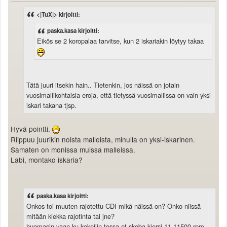
<|TuX|> kirjoitti:
paska.kasa kirjoitti:
Eikös se 2 koropalaa tarvitse, kun 2 iskariakin löytyy takaa
Tätä juuri itsekin hain.. Tietenkin, jos näissä on jotain
vuosimallikohtaisia eroja, että tietyssä vuosimallissa on vain yksi
iskari takana tjsp.
Hyvä pointti.
Riippuu juurikin noista malleista, minulla on yksi-iskarinen.
Samaten on monissa muissa malleissa.
Labi, montako iskaria?
paska.kasa kirjoitti:
Onkos toi muuten rajotettu CDI mikä näissä on? Onko niissä
mitään kiekka rajotinta tai jne?
huomasin vaan ku kokeilin tossa et skoba kiersi 11-11500 rpm