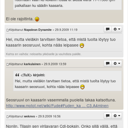
paikallaan ku säädin kaasaria.
Ei ole rajoitinta.
Kirjoittanut
Napoleon Dynamite
» 29.9.2009 11:19
Hei, mutta vieläkin tarvitsen tietoa, että mistä tuolta löytyy tuo
kaasarin seosruuvi, kohta nääs leipasee
Kahta en vaihda: neloselta ykköselle ja vauhdista pakille.
Kirjoittanut
karkulainen
» 29.9.2009 13:59
<|TuX|> kirjoitti:
Hei, mutta vieläkin tarvitsen tietoa, että mistä tuolta löytyy tuo
kaasarin seosruuvi, kohta nääs leipasee
Seosruuvi on kaasarin vasemmalla puolella takaa katsottuna.
http://www.motot.net/wiki/Fude#Fuden_ka ... C3.A4minen
Kirjoittanut
weknvo
» 29.9.2009 16:56
Noniin, Tilasin sen virijavaran Cdi-boksin. Onko sillä väliä, että