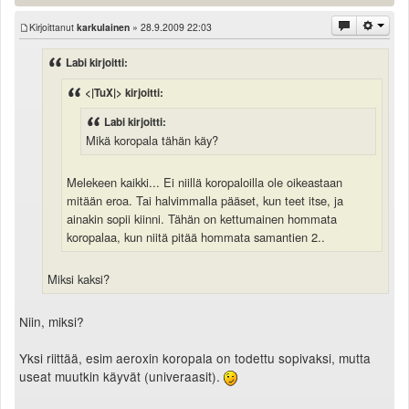
Kirjoittanut
karkulainen
» 28.9.2009 22:03
Labi kirjoitti:
<|TuX|> kirjoitti:
Labi kirjoitti:
Mikä koropala tähän käy?
Melekeen kaikki... Ei niillä koropaloilla ole oikeastaan
mitään eroa. Tai halvimmalla pääset, kun teet itse, ja
ainakin sopii kiinni. Tähän on kettumainen hommata
koropalaa, kun niitä pitää hommata samantien 2..
Miksi kaksi?
Niin, miksi?
Yksi riittää, esim aeroxin koropala on todettu sopivaksi, mutta
useat muutkin käyvät (univeraasit).