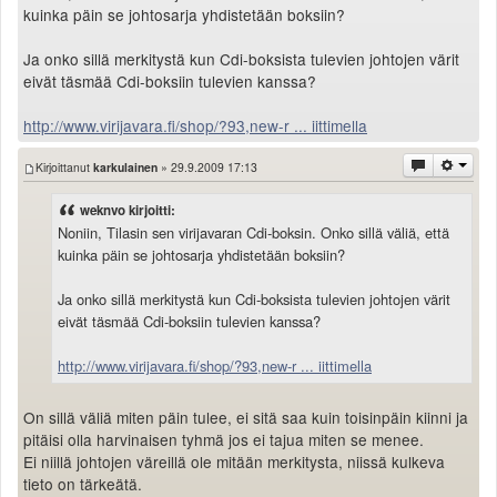
kuinka päin se johtosarja yhdistetään boksiin?
Ja onko sillä merkitystä kun Cdi-boksista tulevien johtojen värit
eivät täsmää Cdi-boksiin tulevien kanssa?
http://www.virijavara.fi/shop/?93,new-r ... iittimella
Kirjoittanut
karkulainen
» 29.9.2009 17:13
weknvo kirjoitti:
Noniin, Tilasin sen virijavaran Cdi-boksin. Onko sillä väliä, että
kuinka päin se johtosarja yhdistetään boksiin?
Ja onko sillä merkitystä kun Cdi-boksista tulevien johtojen värit
eivät täsmää Cdi-boksiin tulevien kanssa?
http://www.virijavara.fi/shop/?93,new-r ... iittimella
On sillä väliä miten päin tulee, ei sitä saa kuin toisinpäin kiinni ja
pitäisi olla harvinaisen tyhmä jos ei tajua miten se menee.
Ei niillä johtojen väreillä ole mitään merkitysta, niissä kulkeva
tieto on tärkeätä.