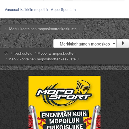
Varaosat kaikkiin mopoihin Mopo Sportista
← Merkkikohtainen moposkootterikeskustelu
/
Keskustelu
/
Mopo ja moposkootteri
/
Merkkikohtainen moposkootterikeskustelu