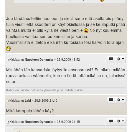
Valitse paikkakunta
Helsingin sää
Tampereen sää
Joo tänää soitettiin huoltoon ja siellä sano että akelta ois pitäny
tulla viestii että skootteri on käyttökiellossa ja se keulaputki pitää
Turun sää
vaihtaa mutta ei ollu kyllä ne viestit perille
No nyt kuulemma
Oulun sää
huollossa vaihtaa sen putken siihe ja korjaa.
Kuopion sää
Vuosimallista ei tietoa eikä mtn ku tosiaan tosi harvoin tolla ajan
Rovaniemen sää
MUUT
VIP-jäsenyys
Kirjoittanut
Napoleon Dynamite
» 26.9.2009 18:52
Paidat ja vaatteet
Mistähän tän kaasarista löytyy ilmanseosruuvi? En oikein mitään
Suunnittele oma paita
ruuvia uskalla väännella, kun en tiedä, että mikä se on, tai missä
Mainostus
se on..
Palaute
Kahta en vaihda: neloselta ykköselle ja vauhdista pakille.
Kevytversio
Kirjoittanut
Labi
» 28.9.2009 21:10
Mikä koropala tähän käy?
Kirjoittanut
Napoleon Dynamite
» 28.9.2009 21:45