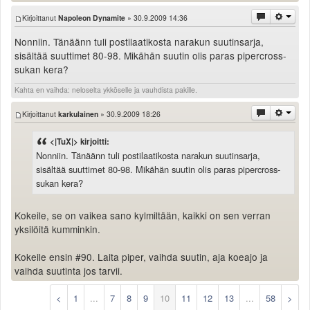
Kirjoittanut
Napoleon Dynamite
» 30.9.2009 14:36
Nonniin. Tänäänn tuli postilaatikosta narakun suutinsarja,
sisältää suuttimet 80-98. Mikähän suutin olis paras pipercross-
sukan kera?
Kahta en vaihda: neloselta ykköselle ja vauhdista pakille.
Kirjoittanut
karkulainen
» 30.9.2009 18:26
<|TuX|> kirjoitti:
Nonniin. Tänäänn tuli postilaatikosta narakun suutinsarja,
sisältää suuttimet 80-98. Mikähän suutin olis paras pipercross-
sukan kera?
Kokeile, se on vaikea sano kylmiltään, kaikki on sen verran
yksilöitä kumminkin.
Kokeile ensin #90. Laita piper, vaihda suutin, aja koeajo ja
vaihda suutinta jos tarvii.
<
1
...
7
8
9
10
11
12
13
...
58
>