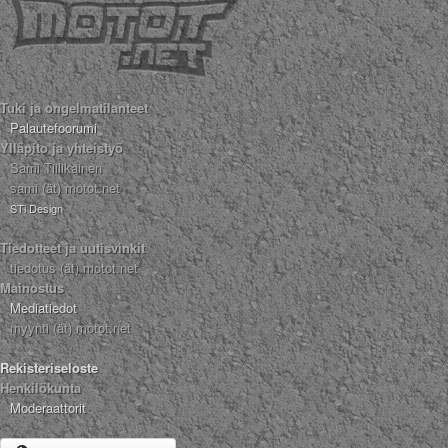
Tuki ja ongelmatilanteet
Palautefoorumi
Ylläpito ja yhteistyö
Sami Tiilikainen
sami (ät) motot.net
STi Design
Tiedotteet ja uutisvinkit
tiedotus (ät) motot.net
Mainostus
Mediatiedot
myynti (ät) motot.net
Rekisteriseloste
Henkilökunta
Moderaattorit