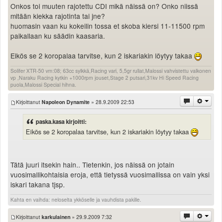
Onkos toi muuten rajotettu CDI mikä näissä on? Onko niissä
mitään kiekka rajotinta tai jne?
huomasin vaan ku kokeilin tossa et skoba kiersi 11-11500 rpm
paikallaan ku säädin kaasaria.
Eikös se 2 koropalaa tarvitse, kun 2 iskariakin löytyy takaa
Solifer XTR-50 vm:08; 63cc sylkkä,Racing vari, 5,5gr rullat,Malossi vahvistettu valkonen
vp ,Naraku Racing kytkin +1000rpm jouset,Stage 2 putsari,31kv Hi Speed Racing
puola,Malossi Special hihna.
Kirjoittanut
Napoleon Dynamite
» 28.9.2009 22:53
paska.kasa kirjoitti:
Eikös se 2 koropalaa tarvitse, kun 2 iskariakin löytyy takaa
Tätä juuri itsekin hain.. Tietenkin, jos näissä on jotain
vuosimallikohtaisia eroja, että tietyssä vuosimallissa on vain yksi
iskari takana tjsp.
Kahta en vaihda: neloselta ykköselle ja vauhdista pakille.
Kirjoittanut
karkulainen
» 29.9.2009 7:32