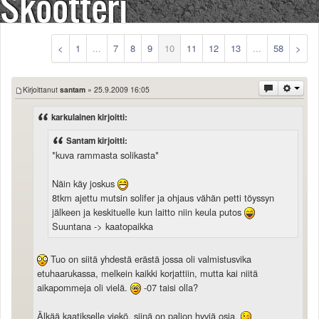
Skootteri
Säännöt ja ohjeet
Uudet ajoneuvot
Uudet kuvat
<
1
...
7
8
9
10
11
12
13
...
58
>
Uudet videot
Uudet kommentit
Kirjoittanut
santam
» 25.9.2009 16:05
MYYDÄÄN
Haku
karkulainen kirjoitti:
Ohjeet
Santam kirjoitti:
Ajoneuvot
*kuva rammasta solikasta*
Osat
TIETOPANKKI
Näin käy joskus
TAPAHTUMAT
8tkm ajettu mutsin solifer ja ohjaus vähän petti töyssyn
MP15 kuvia
jälkeen ja keskituelle kun laitto niin keula putos
Suuntana -> kaatopaikka
MP14 kuvia
MP13 kuvia
Tuo on siitä yhdestä erästä jossa oli valmistusvika
ACS 2015 kuvia
etuhaarukassa, melkein kaikki korjattiin, mutta kai niitä
Lisää uusi tapahtuma
aikapommeja oli vielä.
-07 taisi olla?
UUTISET
SÄÄ
Älkää kaatikselle viekö, siinä on paljon hyviä osia.