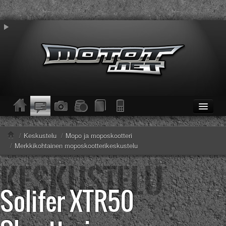
ETUSIVU
Moottoripyörät
/
Keskustelu
/
Mopo ja moposkootteri
Kevytmoottoripyörät
/
Merkkikohtainen moposkootterikeskustelu
Mopot
Enduro/MX
KESKUSTELU
Solifer XTR50
Haku
Säännöt ja ohjeet
KUVAT/VIDEOT
Haku