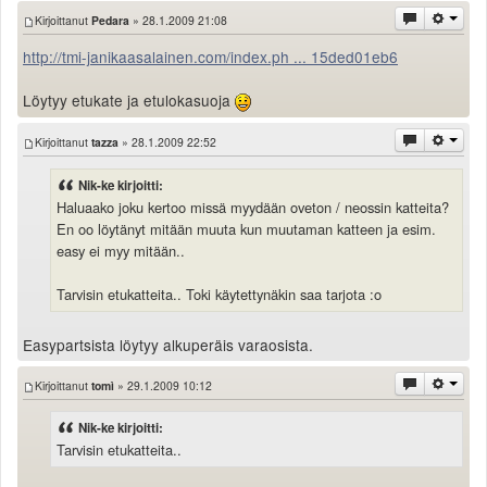
Valitse paikkakunta
Kirjoittanut
Pedara
» 28.1.2009 21:08
Helsingin sää
http://tmi-janikaasalainen.com/index.ph ... 15ded01eb6
Tampereen sää
Turun sää
Löytyy etukate ja etulokasuoja
Oulun sää
Kuopion sää
Kirjoittanut
tazza
» 28.1.2009 22:52
Rovaniemen sää
Nik-ke kirjoitti:
MUUT
Haluaako joku kertoo missä myydään oveton / neossin katteita?
VIP-jäsenyys
En oo löytänyt mitään muuta kun muutaman katteen ja esim.
Paidat ja vaatteet
easy ei myy mitään..
Suunnittele oma paita
Mainostus
Tarvisin etukatteita.. Toki käytettynäkin saa tarjota :o
Palaute
Easypartsista löytyy alkuperäis varaosista.
Kevytversio
Kirjoittanut
tomì
» 29.1.2009 10:12
Nik-ke kirjoitti:
Tarvisin etukatteita..