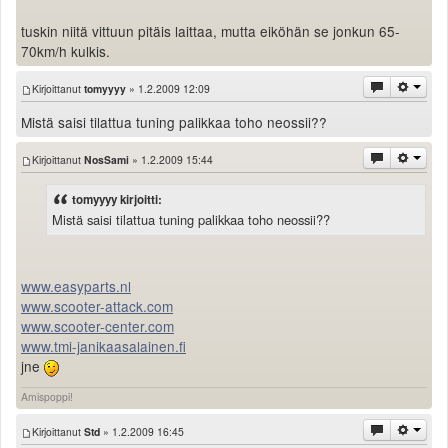
tuskin niitä vittuun pitäis laittaa, mutta eiköhän se jonkun 65-
70km/h kulkis.
Kirjoittanut
tomyyyy
» 1.2.2009 12:09
Mistä saisi tilattua tuning palikkaa toho neossii??
Kirjoittanut
NosSami
» 1.2.2009 15:44
tomyyyy kirjoitti:
Mistä saisi tilattua tuning palikkaa toho neossii??
www.easyparts.nl
www.scooter-attack.com
www.scooter-center.com
www.tmi-janikaasalainen.fi
jne
Amispoppi!
Kirjoittanut
Std
» 1.2.2009 16:45