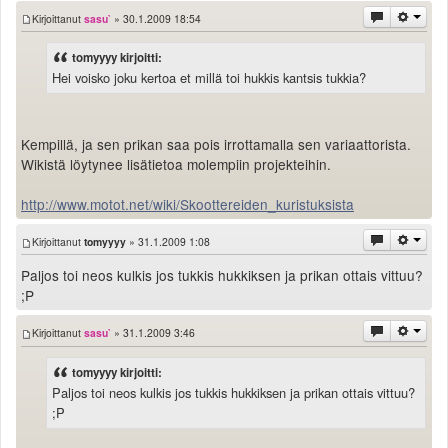
Kirjoittanut
sasu`
» 30.1.2009 18:54
tomyyyy kirjoitti:
Hei voisko joku kertoa et millä toi hukkis kantsis tukkia?
Kempillä, ja sen prikan saa pois irrottamalla sen variaattorista.
Wikistä löytynee lisätietoa molempiin projekteihin.
http://www.motot.net/wiki/Skoottereiden_kuristuksista
Kirjoittanut
tomyyyy
» 31.1.2009 1:08
Paljos toi neos kulkis jos tukkis hukkiksen ja prikan ottais vittuu?
;P
Kirjoittanut
sasu`
» 31.1.2009 3:46
tomyyyy kirjoitti:
Paljos toi neos kulkis jos tukkis hukkiksen ja prikan ottais vittuu?
;P