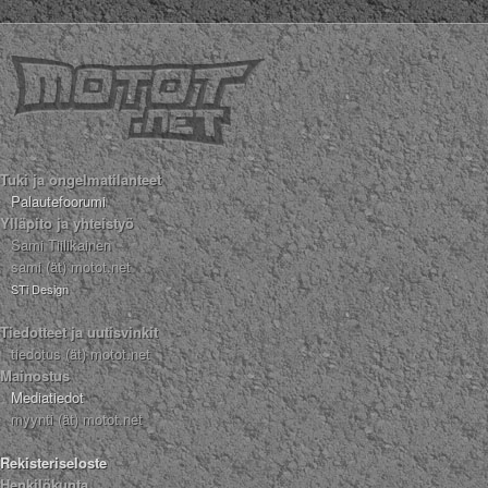
Tuki ja ongelmatilanteet
Palautefoorumi
Ylläpito ja yhteistyö
Sami Tiilikainen
sami (ät) motot.net
STi Design
Tiedotteet ja uutisvinkit
tiedotus (ät) motot.net
Mainostus
Mediatiedot
myynti (ät) motot.net
Rekisteriseloste
Henkilökunta