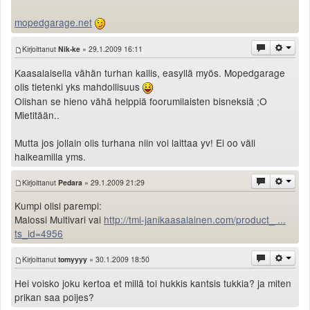
mopedgarage.net
Kirjoittanut
Nik-ke
» 29.1.2009 16:11
Kaasalaisella vähän turhan kallis, easyllä myös. Mopedgarage
olis tietenki yks mahdollisuus
Olishan se hieno vähä helppiä foorumilaisten bisneksiä ;O
Mietitään..
Mutta jos jollain olis turhana niin voi laittaa yv! Ei oo väli
halkeamilla yms.
Kirjoittanut
Pedara
» 29.1.2009 21:29
Kumpi olisi parempi:
Malossi Multivari vai
http://tmi-janikaasalainen.com/product_ ...
ts_id=4956
Kirjoittanut
tomyyyy
» 30.1.2009 18:50
Hei voisko joku kertoa et millä toi hukkis kantsis tukkia? ja miten
prikan saa poijes?