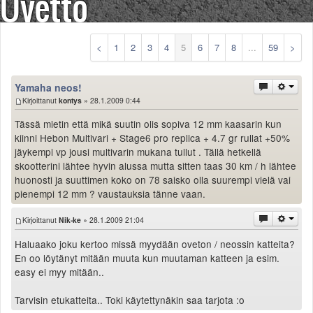
Ovetto
Säännöt ja ohjeet
Uudet ajoneuvot
Uudet kuvat
<
1
2
3
4
5
6
7
8
...
59
>
Uudet videot
Uudet kommentit
Yamaha neos!
MYYDÄÄN
Kirjoittanut
kontys
» 28.1.2009 0:44
Haku
Tässä mietin että mikä suutin olis sopiva 12 mm kaasarin kun
Ohjeet
kiinni Hebon Multivari + Stage6 pro replica + 4.7 gr rullat +50%
Ajoneuvot
jäykempi vp jousi multivarin mukana tullut . Tällä hetkellä
Osat
skootterini lähtee hyvin alussa mutta sitten taas 30 km / h lähtee
TIETOPANKKI
huonosti ja suuttimen koko on 78 saisko olla suurempi vielä vai
TAPAHTUMAT
pienempi 12 mm ? vaustauksia tänne vaan.
MP15 kuvia
Kirjoittanut
Nik-ke
» 28.1.2009 21:04
MP14 kuvia
MP13 kuvia
Haluaako joku kertoo missä myydään oveton / neossin katteita?
ACS 2015 kuvia
En oo löytänyt mitään muuta kun muutaman katteen ja esim.
easy ei myy mitään..
Lisää uusi tapahtuma
UUTISET
Tarvisin etukatteita.. Toki käytettynäkin saa tarjota :o
SÄÄ