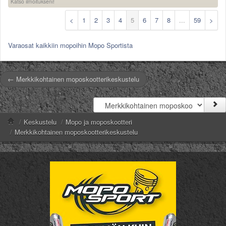
Katso ilmoitukseni!
<
1
2
3
4
5
6
7
8
...
59
>
Varaosat kaikkiin mopoihin Mopo Sportista
← Merkkikohtainen moposkootterikeskustelu
/
Keskustelu
/
Mopo ja moposkootteri
/
Merkkikohtainen moposkootterikeskustelu