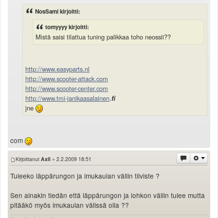
NosSami kirjoitti:
tomyyyy kirjoitti:
Mistä saisi tilattua tuning palikkaa toho neossii??
http://www.easyparts.nl
http://www.scooter-attack.com
http://www.scooter-center.com
http://www.tmi-janikaasalainen
.
fi
jne
com
Kirjoittanut
Axll
» 2.2.2009 18:51
Tuleeko läppärungon ja imukaulan väliin tiiviste ?
Sen ainakin tiedän että läppärungon ja lohkon väliin tulee mutta
pitääkö myös imukaulan välissä olla ??