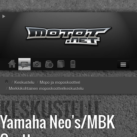
ETUSIVU
Moottoripyörät
/
Keskustelu
/
Mopo ja moposkootteri
Kevytmoottoripyörät
/
Merkkikohtainen moposkootterikeskustelu
Mopot
Enduro/MX
KESKUSTELU
Yamaha Neo's/MBK
Haku
Säännöt ja ohjeet
KUVAT/VIDEOT
Haku