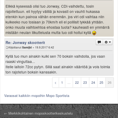
Elikkä kyseessä olisi tuo Jonway, CDI-vaihdettu, tosin
rajoitettuun. eli hyytyy välillä ja kovasti on vauhti hukassa
etenkin kun painoa vähän enemmän. jos viri cdi vaihtaa niin
kulkeeko nuo tosiaan jo 70km/h eli ei polliisit tykkää yhtään.
onko muuta vaihtoehtoa ehostaa tuota? kauheasti en ymmärrä
mistään neulan liikuttelusta mutta tuo cdi hoitui kyllä
Re: Jonway skootterit
Kirjoittanut
Samijkl
» 19.9.2017 6:42
Kyllä tuo mun ainakin kulki sen 70 boksin vaihdolla, jos vaan
raaski vinguttaa...
Itelle laitoin 72cc pytyn. Sillä saat ainakin vääntöä ja vois toimia
ton rajotetun boksin kanssakin.
<
1
...
22
23
24
25
26
Varaosat kaikkiin mopoihin Mopo Sportista
← Merkkikohtainen moposkootterikeskustelu