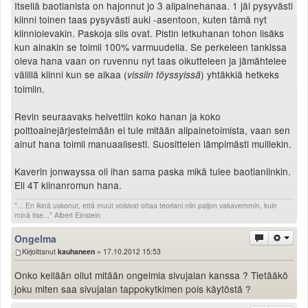
Itsellä baotianista on hajonnut jo 3 alipainehanaa. 1 jäi pysyvästi
kiinni toinen taas pysyvästi auki -asentoon, kuten tämä nyt
kiinniolevakin. Paskoja siis ovat. Pistin letkuhanan tohon lisäks
kun ainakin se toimii 100% varmuudella. Se perkeleen tankissa
oleva hana vaan on ruvennu nyt taas oikutteleen ja jämähtelee
välillä kiinni kun se alkaa (
) yhtäkkiä hetkeks
vissiin töyssyissä
toimiin.
Revin seuraavaks helvettiin koko hanan ja koko
polttoainejärjestelmään ei tule mitään alipainetoimista, vaan sen
ainut hana toimii manuaalisesti. Suosittelen lämpimästi muillekin.
Kaverin jonwayssa oli ihan sama paska mikä tulee baotianiinkin.
Eli 4T kiinanromun hana.
"... En ikinä uskonut, että muut voisivat ottaa teoriani niin paljon vakavemmin, kuin
minä itse..." Albert Einstein
Ongelma
Kirjoittanut
kauhaneen
» 17.10.2012 15:53
Onko kellään ollut mitään ongelmia sivujalan kanssa ? Tietääkö
joku miten saa sivujalan tappokytkimen pois käytöstä ?