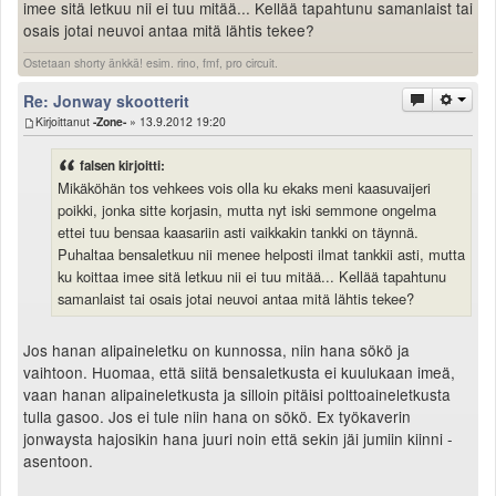
imee sitä letkuu nii ei tuu mitää... Kellää tapahtunu samanlaist tai
osais jotai neuvoi antaa mitä lähtis tekee?
Ostetaan shorty änkkä! esim. rino, fmf, pro circuit.
Re: Jonway skootterit
Kirjoittanut
-Zone-
» 13.9.2012 19:20
falsen kirjoitti:
Mikäköhän tos vehkees vois olla ku ekaks meni kaasuvaijeri
poikki, jonka sitte korjasin, mutta nyt iski semmone ongelma
ettei tuu bensaa kaasariin asti vaikkakin tankki on täynnä.
Puhaltaa bensaletkuu nii menee helposti ilmat tankkii asti, mutta
ku koittaa imee sitä letkuu nii ei tuu mitää... Kellää tapahtunu
samanlaist tai osais jotai neuvoi antaa mitä lähtis tekee?
Jos hanan alipaineletku on kunnossa, niin hana sökö ja
vaihtoon. Huomaa, että siitä bensaletkusta ei kuulukaan imeä,
vaan hanan alipaineletkusta ja silloin pitäisi polttoaineletkusta
tulla gasoo. Jos ei tule niin hana on sökö. Ex työkaverin
jonwaysta hajosikin hana juuri noin että sekin jäi jumiin kiinni -
asentoon.