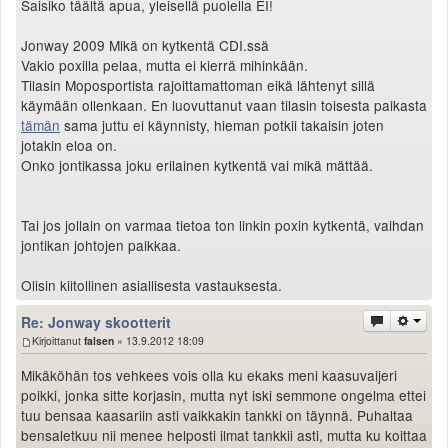
Saisiko täältä apua, yleisellä puolella EI!
Valitse paikkakunta
Helsingin sää
Jonway 2009 Mikä on kytkentä CDI.ssä
Tampereen sää
Vakio poxilla pelaa, mutta ei kierrä mihinkään.
Turun sää
Tilasin Moposportista rajoittamattoman eikä lähtenyt sillä
käymään ollenkaan. En luovuttanut vaan tilasin toisesta paikasta
Oulun sää
tämän
sama juttu ei käynnisty, hieman potkii takaisin joten
Kuopion sää
jotakin eloa on.
Rovaniemen sää
Onko jontikassa joku erilainen kytkentä vai mikä mättää.
MUUT
VIP-jäsenyys
Paidat ja vaatteet
Tai jos jollain on varmaa tietoa ton linkin poxin kytkentä, vaihdan
jontikan johtojen paikkaa.
Suunnittele oma paita
Mainostus
Olisin kiitollinen asiallisesta vastauksesta.
Palaute
Kevytversio
Re: Jonway skootterit
Kirjoittanut
falsen
» 13.9.2012 18:09
Mikäköhän tos vehkees vois olla ku ekaks meni kaasuvaijeri
poikki, jonka sitte korjasin, mutta nyt iski semmone ongelma ettei
tuu bensaa kaasariin asti vaikkakin tankki on täynnä. Puhaltaa
bensaletkuu nii menee helposti ilmat tankkii asti, mutta ku koittaa