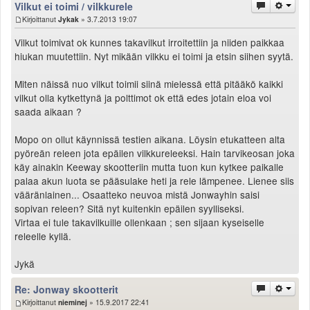
Vilkut ei toimi / vilkkurele
Kirjoittanut
Jykak
» 3.7.2013 19:07
Vilkut toimivat ok kunnes takavilkut irroitettiin ja niiden paikkaa
hiukan muutettiin. Nyt mikään vilkku ei toimi ja etsin siihen syytä.
Miten näissä nuo vilkut toimii siinä mielessä että pitääkö kaikki
vilkut olla kytkettynä ja polttimot ok että edes jotain eloa voi
saada aikaan ?
Mopo on ollut käynnissä testien aikana. Löysin etukatteen alta
pyöreän releen jota epäilen vilkkureleeksi. Hain tarvikeosan joka
käy ainakin Keeway skootteriin mutta tuon kun kytkee paikalle
palaa akun luota se pääsulake heti ja rele lämpenee. Lienee siis
vääränlainen... Osaatteko neuvoa mistä Jonwayhin saisi
sopivan releen? Sitä nyt kuitenkin epäilen syylliseksi.
Virtaa ei tule takavilkuille ollenkaan ; sen sijaan kyseiselle
releelle kyllä.
Jykä
Re: Jonway skootterit
Kirjoittanut
nieminej
» 15.9.2017 22:41