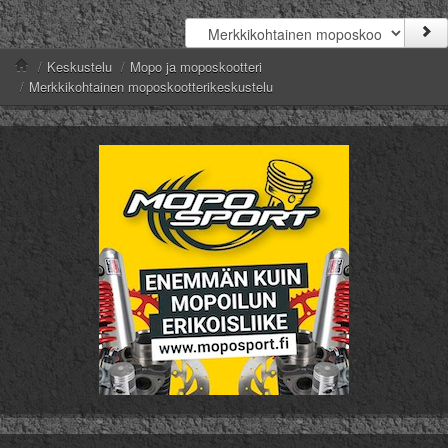
/
Keskustelu
/
Mopo ja moposkootteri
/
Merkkikohtainen moposkootterikeskustelu