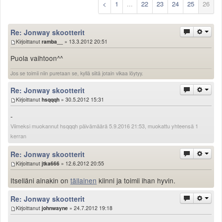
<
1
...
22
23
24
25
26
Säännöt ja ohjeet
Uudet ajoneuvot
Re: Jonway skootterit
Uudet kuvat
Kirjoittanut
ramba__
» 13.3.2012 20:51
Uudet videot
Uudet kommentit
Puola vaihtoon^^
MYYDÄÄN
Jos se toimii niin puretaan se, kyllä siitä jotain vikaa löytyy.
Haku
Ohjeet
Re: Jonway skootterit
Kirjoittanut
hsqqqh
» 30.5.2012 15:31
Ajoneuvot
Osat
-
TIETOPANKKI
Viimeksi muokannut hsqqqh päivämäärä 5.9.2016 21:53, muokattu yhteensä 1
TAPAHTUMAT
kerran
MP15 kuvia
Re: Jonway skootterit
MP14 kuvia
Kirjoittanut
jtka666
» 12.6.2012 20:55
MP13 kuvia
Itselläni ainakin on
tällainen
kiinni ja toimii ihan hyvin.
ACS 2015 kuvia
Lisää uusi tapahtuma
Re: Jonway skootterit
UUTISET
Kirjoittanut
johnwayne
» 24.7.2012 19:18
SÄÄ