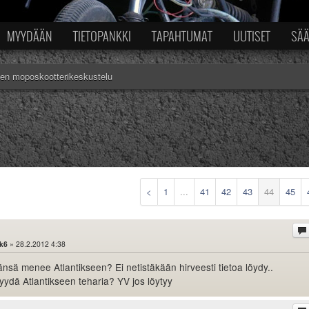
MYYDÄÄN
TIETOPANKKI
TAPAHTUMAT
UUTISET
SÄ
nen moposkootterikeskustelu
<
1
...
41
42
43
44
45
k6
» 28.2.2012 4:38
änsä menee Atlantikseen? Ei netistäkään hirveesti tietoa löydy..
yydä Atlantikseen teharia? YV jos löytyy