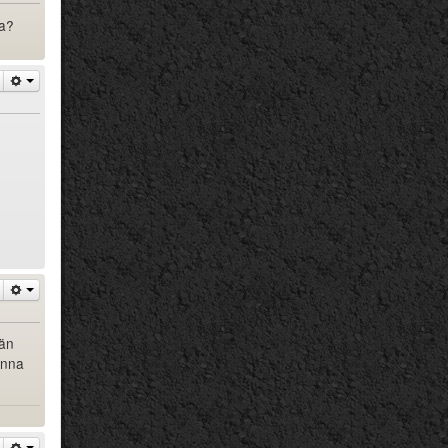
ta?
ään
anna