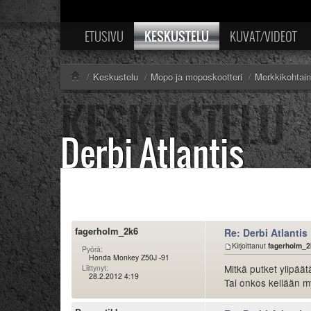
KESKUSTELU
ETUSIVU
KUVAT/VIDEOT
/
Keskustelu
/
Mopo ja moposkootteri
/
Merkkikohtai
Derbi Atlantis
fagerholm_2k6
Re: Derbi Atlantis
Kirjoittanut
fagerholm_2
Pyörä:
Honda Monkey Z50J -91
Mitkä putket ylipäät
Liittynyt:
28.2.2012 4:19
Tai onkos kellään m