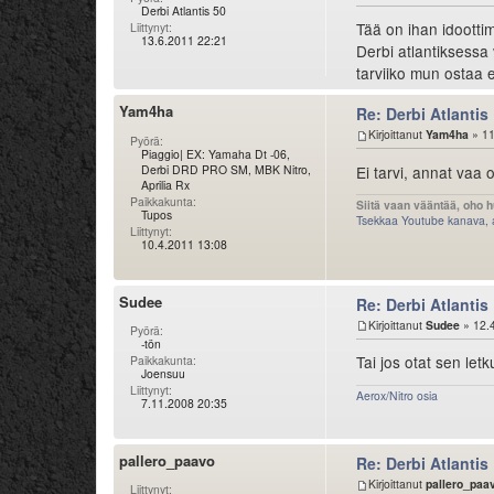
Derbi Atlantis 50
Tää on ihan idootti
Liittynyt:
13.6.2011 22:21
Derbi atlantiksessa 
tarviiko mun ostaa e
Yam4ha
Re: Derbi Atlantis
Kirjoittanut
Yam4ha
» 11
Pyörä:
Piaggio| EX: Yamaha Dt -06,
Derbi DRD PRO SM, MBK Nitro,
Ei tarvi, annat vaa o
Aprilia Rx
Paikkakunta:
Siitä vaan vääntää, oho h
Tupos
Tsekkaa Youtube kanava, a
Liittynyt:
10.4.2011 13:08
Sudee
Re: Derbi Atlantis
Kirjoittanut
Sudee
» 12.
Pyörä:
-tön
Tai jos otat sen letk
Paikkakunta:
Joensuu
Liittynyt:
Aerox/Nitro osia
7.11.2008 20:35
pallero_paavo
Re: Derbi Atlantis
Kirjoittanut
pallero_paa
Liittynyt: