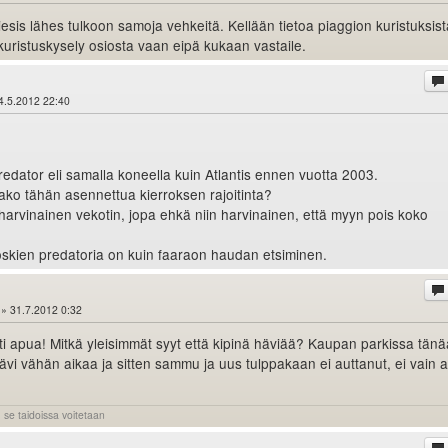
diesis lähes tulkoon samoja vehkeitä. Kellään tietoa piaggion kuristuksis
a kuristuskysely osiosta vaan eipä kukaan vastaile.
4.5.2012 22:40
redator eli samalla koneella kuin Atlantis ennen vuotta 2003.
ko tähän asennettua kierroksen rajoitinta?
arvinainen vekotin, jopa ehkä niin harvinainen, että myyn pois koko
skien predatoria on kuin faaraon haudan etsiminen.
» 31.7.2012 0:32
sti apua! Mitkä yleisimmät syyt että kipinä häviää? Kaupan parkissa tän
kävi vähän aikaa ja sitten sammu ja uus tulppakaan ei auttanut, ei vain 
 se taidoissa voitetaan