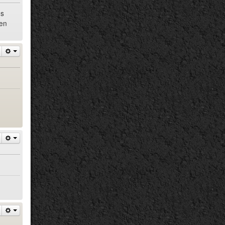
os
ken