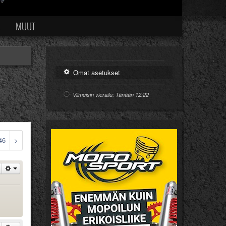
Ä
MUUT
Omat asetukset
Viimeisin vierailu: Tänään 12:22
46
>