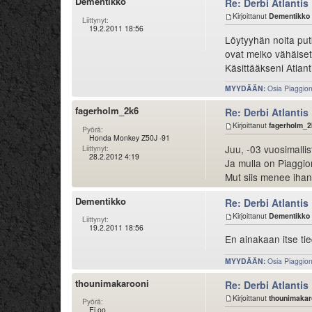
Dementikko
Re: Derbi Atlantis
Kirjoittanut
Dementikko
Liittynyt:
19.2.2011 18:56
Löytyyhän noita putk
ovat melko vähäiset.
Käsittääkseni Atlant
MYYDÄÄN:
Osia Piaggion 
fagerholm_2k6
Re: Derbi Atlantis
Kirjoittanut
fagerholm_2
Pyörä:
Honda Monkey Z50J -91
Juu, -03 vuosimalli
Liittynyt:
28.2.2012 4:19
Ja mulla on Piaggio
Mut siis menee ihan
Dementikko
Re: Derbi Atlantis
Kirjoittanut
Dementikko
Liittynyt:
19.2.2011 18:56
En ainakaan itse ti
MYYDÄÄN:
Osia Piaggion 
thounimakarooni
Re: Derbi Atlantis
Kirjoittanut
thounimakar
Pyörä:
Ei oo