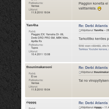
Piaggion konetta ei 
Paikkakunta:
Vantaa
valittamista.
Liittynyt:
11.9.2010 19:04
Yam4ha
Re: Derbi Atlantis
Kirjoittanut
Yam4ha
» 28
Pyörä:
Piaggio| EX: Yamaha Dt -06,
Derbi DRD PRO SM, MBK Nitro,
Tarkoititko kenties 
Aprilia Rx
Paikkakunta:
Siitä vaan vääntää, oho h
Tupos
Tsekkaa Youtube kanava, a
Liittynyt:
10.4.2011 13:08
thounimakarooni
Re: Derbi Atlantis
Kirjoittanut
thounimakar
Pyörä:
Ei oo
Tai no vinopyttyise
Paikkakunta:
Vantaa
Liittynyt:
11.9.2010 19:04
riqqqq
Re: Derbi Atlantis
Kirjoittanut
riqqqq
» 11.
Pyörä: