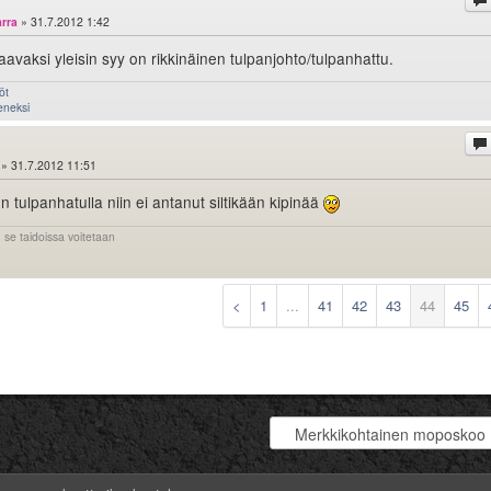
arra
» 31.7.2012 1:42
avaksi yleisin syy on rikkinäinen tulpanjohto/tulpanhattu.
öt
eneksi
» 31.7.2012 11:51
n tulpanhatulla niin ei antanut siltikään kipinää
 se taidoissa voitetaan
<
1
...
41
42
43
44
45