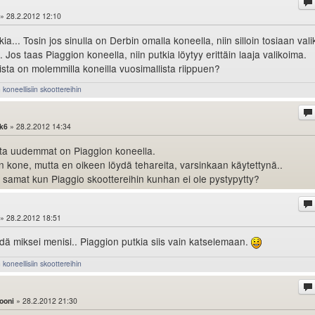
» 28.2.2012 12:10
ia... Tosin jos sinulla on Derbin omalla koneella, niin silloin tosiaan val
 Jos taas Piaggion koneella, niin putkia löytyy erittäin laaja valikoima.
ista on molemmilla koneilla vuosimallista riippuen?
koneellisiin skoottereihin
k6
» 28.2.2012 14:34
sta uudemmat on Piaggion koneella.
n kone, mutta en oikeen löydä tehareita, varsinkaan käytettynä..
 samat kun Piaggio skoottereihin kunhan ei ole pystypytty?
» 28.2.2012 18:51
edä miksei menisi.. Piaggion putkia siis vain katselemaan.
koneellisiin skoottereihin
ooni
» 28.2.2012 21:30