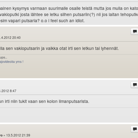
mainen kysymys varmaan suurimalle osalle teistä mutta jos mulla on kat
vakioputki josta lähtee se letku siihen putsariin(?) nii jos laitan tehoput
sim vapari putsaria? o.o i feel such an idiot.
.4.2012 20:40
lla sen vakioputsarin ja vaikka otat irti sen letkun tai lyhennät.
ups..
jovideoita yms !
4.2012 8:47
un irti niin tukit vaan sen kolon ilmanputsarista.
vo
» 13.5.2012 21:39