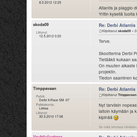
8.5.2012 12:25
Atlantis ja piaggio 
Yritin kysellä tuolt
skoda09
Re: Derbi Atlantis
Kirjoittanut
skoda09
» 2
Liittynyt:
12.5.2012 0:20
Terve.
Skootterina Derbi P
Tietääkö kukaan saa
On muuten aikaste h
projektin.
Tiedon saaminen ko
Timppavaan
Re: Derbi Atlantis
Kirjoittanut
Timppavaan
Pyörä:
Derbi X-Race SM -07
Nyt tarviisin nopea
Paikkakunta:
Lieksa
laitoin käymään ja 
Liittynyt:
30.3.2010 17:08
kipinää
Se mikä tehoissa hävitään,
Vauhtiviivatarra