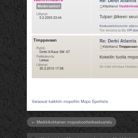
Re: Derbi Atlantis
Moderaattori
Kirjoittanut
Vauhtiviivat
Liittynyt:
Tulpan jälkeen seura
5.2.2003 23:44
Keskustelufoorumin säänn
Tue sivustoa ja liity
VIP-jäs
Timppavaan
Re: Derbi Atlantis
Kirjoittanut
Timppavaan
Pyörä:
Derbi X-Race SM -07
Kokeilin tuolla mopo
Paikkakunta:
Lieksa
Liittynyt:
Se mikä tehoissa hävitään,
30.3.2010 17:08
Varaosat kaikkiin mopoihin Mopo Sportista
← Merkkikohtainen moposkootterikeskustelu