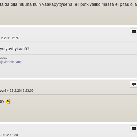
taida olla muuna kuin vaakapyttysenä, eli putkivalikoimassa ei pitäs olla
.2.2012 21:48
pystypyttyisenä?
ups..
jovideoita yms !
ooni
» 28.2.2012 23:05
nä?
4.2012 16:38