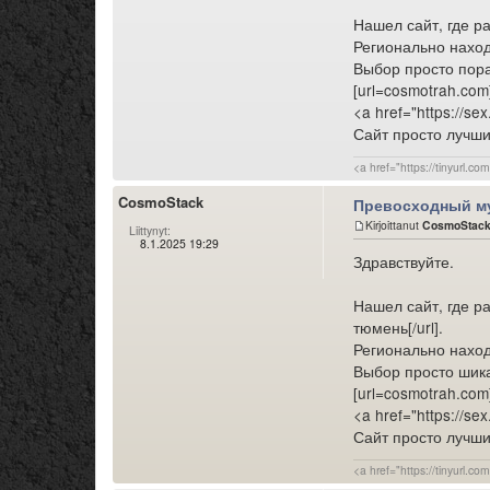
Нашел сайт, где ра
Регионально наход
Выбор просто пор
[url=cosmotrah.com
<a href="https://s
Сайт просто лучши
<a href="https://tinyurl.
CosmoStack
Превосходный м
Kirjoittanut
CosmoStac
Liittynyt:
8.1.2025 19:29
Здравствуйте.
Нашел сайт, где р
тюмень[/url].
Регионально наход
Выбор просто шик
[url=cosmotrah.co
<a href="https://s
Сайт просто лучши
<a href="https://tinyurl.