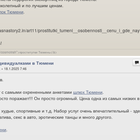
иколепный и по лучшим ценам.
лок Тюмени
.
vasnastory2.in/art11/prostitutki_tumeni__osobennosti__cenu_i_gde_nay
!
com/cosmotrah">проститутки Тюмень</a>
ндивидуалками в Тюмени
k
» 18.1.2025 7:46
в.
т с самыми охрененными анкетами
шлюх Тюмени
.
сто поражает!!! Он просто огромный. Цена одна из самых низких в
 худые, спортивные и т.д. Набор услуг очень впечатлительный - зде
тива, секс в авто, эротические танцы и много другого.
ени
.