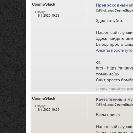
CosmoStack
Превосходный му
Kirjoittanut
CosmoStac
Liittynyt:
8.1.2025 19:29
Здравствуйте.
Нашел сайт лучш
Здесь найдете анк
Выбор просто шик
Анкеты проститут
<a
href="https://antar
тюмени</a>
Сайт просто бомба
<a href="https://tinyurl.
CosmoStack
Качественный му
Kirjoittanut
CosmoStac
Liittynyt:
8.1.2025 19:29
Всем привет.
Нашел сайт лучш
Здесь находятся а