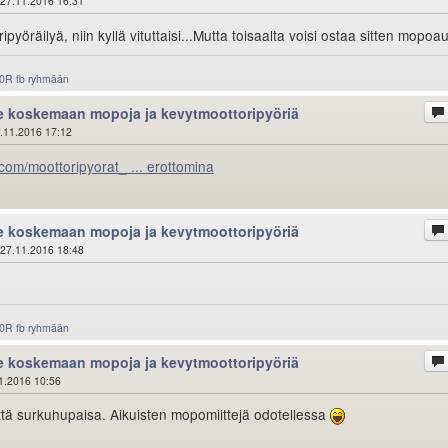
27.11.2016 16:31
ipyöräilyä, niin kyllä vituttaisi...Mutta toisaalta voisi ostaa sitten mopoa
0R fb ryhmään
le koskemaan mopoja ja kevytmoottoripyöriä
.11.2016 17:12
.com/moottoripyorat_ ... erottomina
le koskemaan mopoja ja kevytmoottoripyöriä
27.11.2016 18:48
0R fb ryhmään
le koskemaan mopoja ja kevytmoottoripyöriä
1.2016 10:56
ttä surkuhupaisa. Aikuisten mopomiittejä odotellessa