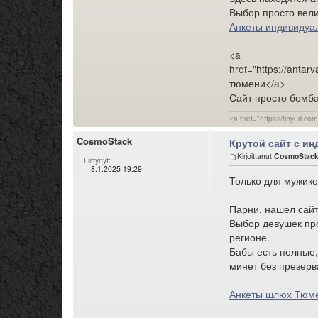
Выбор просто вел
Анкеты индивидуа
<a
href="https://antar
тюмени</a>
Сайт просто бомба
<a href="https://tinyurl.
CosmoStack
Крутой сайт с и
Kirjoittanut
CosmoStac
Liittynyt:
8.1.2025 19:29
Только для мужико
Парни, нашел сай
Выбор девушек про
регионе.
Бабы есть полные,
минет без презерва
Анкеты шлюх Тюм