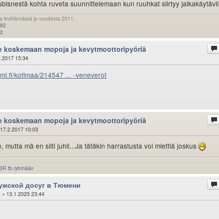
isnestä kohta ruveta suunnittelemaan kun ruuhkat siirtyy jalkakäytävi
 levittämässä jo vuodesta 2011.
582
62
le koskemaan mopoja ja kevytmoottoripyöriä
.2017 15:34
mi.fi/kotimaa/214547 ... -veneverot
le koskemaan mopoja ja kevytmoottoripyöriä
17.2.2017 10:03
, mutta mä en silti juhli...Ja tätäkin harrastusta voi miettiä joskus
0R fb ryhmään
жской досуг в Тюмени
k
» 13.1.2025 23:44