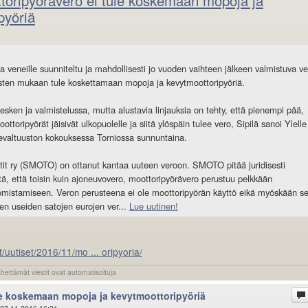
toripyörävero ei tule koskemaan mopoja ja
pyöriä
ja veneille suunniteltu ja mahdollisesti jo vuoden vaihteen jälkeen valmistuva ve
usten mukaan tule koskettamaan mopoja ja kevytmoottoripyöriä.
kesken ja valmistelussa, mutta alustavia linjauksia on tehty, että pienempi pää,
ttoripyörät jäisivät ulkopuolelle ja siitä ylöspäin tulee vero, Sipilä sanoi Ylelle
evaltuuston kokouksessa Torniossa sunnuntaina.
it ry (SMOTO) on ottanut kantaa uuteen veroon. SMOTO pitää juridisesti
itä, että toisin kuin ajoneuvovero, moottoripyörävero perustuu pelkkään
omistamiseen. Veron perusteena ei ole moottoripyörän käyttö eikä myöskään s
en useiden satojen eurojen ver...
Lue uutinen!
/uutiset/2016/11/mo ... oripyoria/
ähettämät viestit ovat automatisoituja
le koskemaan mopoja ja kevytmoottoripyöriä