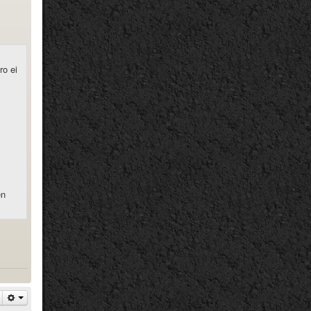
ro ei
en