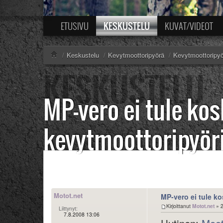
KESKUSTELU
ETUSIVU
KUVAT/VIDEOT
/
Keskustelu
/
Kevytmoottoripyörä
/
Kevytmoottoripyö
MP-vero ei tule k
kevytmoottoripyör
Motot.net
MP-vero ei tule k
Kirjoittanut
Motot.net
» 2
Liittynyt:
7.8.2008 13:06