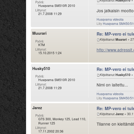
Kirjoittanut
Husky510
» 
Pyörä:
Husqvarna SM510R 2010
Jos jatkaisin moottor
Liittynyt:
21.7.2008 11:29
Husqvarna videoita
Liity
Husqvarna SM450/51
Muurari
Re: MP-vero ei tu
Kirjoittanut
Muurari
» 27
Pyörä:
KTM
http://www.adressit
Liittynyt:
15.10.2015 1:24
Husky510
Re: MP-vero ei tu
Kirjoittanut
Husky510
» 
Pyörä:
Husqvarna SM510R 2010
Nimi on laitettu...
Liittynyt:
21.7.2008 11:29
Husqvarna videoita
Liity
Husqvarna SM450/51
Jarez
Re: MP-vero ei tu
Kirjoittanut
Jarez
» 30.1
Pyörä:
GTS 300, Monkey 125, Lead 110,
Runner 125
Tilanne on kieltämä
Liittynyt:
17.11.2002 20:36