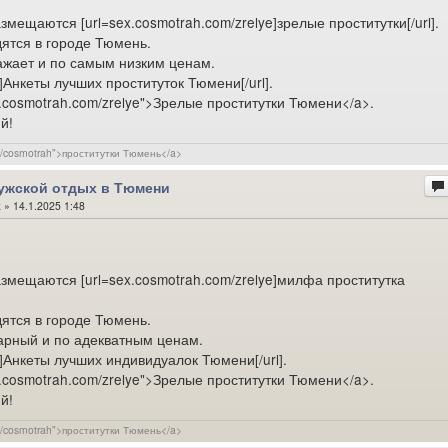
змещаются [url=sex.cosmotrah.com/zrelye]зрелые проститутки[/url].
ятся в городе Тюмень.
ажает и по самым низким ценам.
]Анкеты лучших проституток Тюмени[/url].
ex.cosmotrah.com/zrelye">Зрелые проститутки Тюмени</a>.
й!
com/cosmotrah">проститутки Тюмень</a>
ужской отдых в Тюмени
k
» 14.1.2025 1:48
азмещаются [url=sex.cosmotrah.com/zrelye]милфа проститутка
ятся в городе Тюмень.
арный и по адекватным ценам.
m]Анкеты лучших индивидуалок Тюмени[/url].
ex.cosmotrah.com/zrelye">Зрелые проститутки Тюмени</a>.
й!
com/cosmotrah">проститутки Тюмень</a>