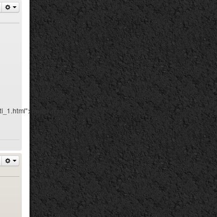
ti_1.html">проститутки