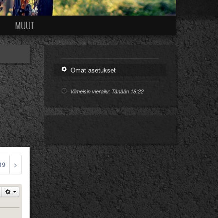
Ä
MUUT
Omat asetukset
Viimeisin vierailu: Tänään 18:22
19
>