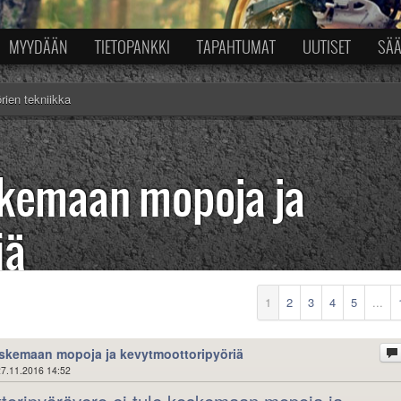
MYYDÄÄN
TIETOPANKKI
TAPAHTUMAT
UUTISET
SÄ
rien tekniikka
oskemaan mopoja ja
iä
1
2
3
4
5
...
oskemaan mopoja ja kevytmoottoripyöriä
7.11.2016 14:52