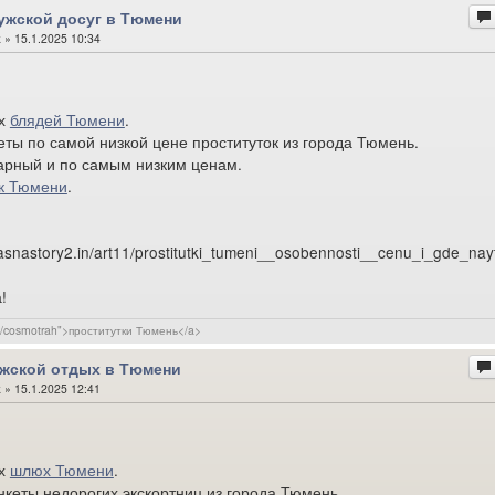
жской досуг в Тюмени
k
» 15.1.2025 10:34
их
блядей Тюмени
.
еты по самой низкой цене проституток из города Тюмень.
арный и по самым низким ценам.
ок Тюмени
.
vasnastory2.in/art11/prostitutki_tumeni__osobennosti__cenu_i_gde_nay
!
com/cosmotrah">проститутки Тюмень</a>
жской отдых в Тюмени
k
» 15.1.2025 12:41
их
шлюх Тюмени
.
нкеты недорогих экскортниц из города Тюмень.