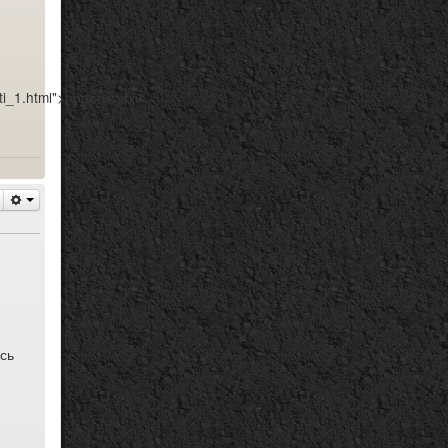
ti_1.html">проститутки
сь