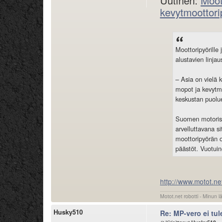
Uutinen:
Moot
kevytmoottori
Moottoripyörille 
alustavien linja
– Asia on vielä 
mopot ja kevytmoo
keskustan puolu
Suomen motorist
arvelluttavana s
moottoripyörän 
päästöt. Vuotuin
http://www.motot.net
Motot.net robotti - Minun l
Husky510
Re: MP-vero ei tu