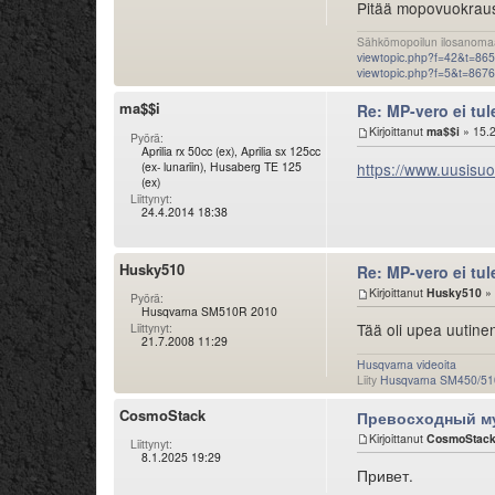
Pitää mopovuokrausb
Sähkömopoilun ilosanomaa
viewtopic.php?f=42&t=86
viewtopic.php?f=5&t=867
ma$$i
Re: MP-vero ei tu
Kirjoittanut
ma$$i
» 15.2
Pyörä:
Aprilia rx 50cc (ex), Aprilia sx 125cc
(ex- lunariin), Husaberg TE 125
https://www.uusisuo
(ex)
Liittynyt:
24.4.2014 18:38
Husky510
Re: MP-vero ei tu
Kirjoittanut
Husky510
» 
Pyörä:
Husqvarna SM510R 2010
Tää oli upea uutinen
Liittynyt:
21.7.2008 11:29
Husqvarna videoita
Liity
Husqvarna SM450/51
CosmoStack
Превосходный му
Kirjoittanut
CosmoStac
Liittynyt:
8.1.2025 19:29
Привет.