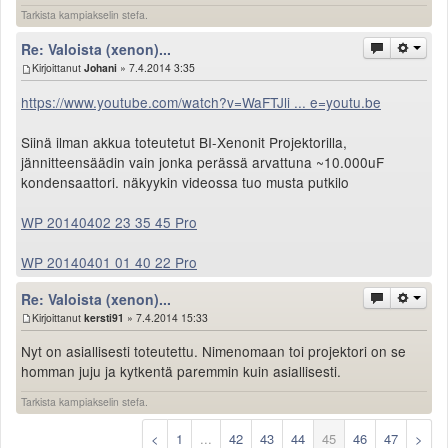
Tarkista kampiakselin stefa.
Re: Valoista (xenon)...
Kirjoittanut
Johani
» 7.4.2014 3:35
https://www.youtube.com/watch?v=WaFTJli ... e=youtu.be
Siinä ilman akkua toteutetut BI-Xenonit Projektorilla,
jännitteensäädin vain jonka perässä arvattuna ~10.000uF
kondensaattori. näkyykin videossa tuo musta putkilo
WP 20140402 23 35 45 Pro
WP 20140401 01 40 22 Pro
Re: Valoista (xenon)...
Kirjoittanut
kersti91
» 7.4.2014 15:33
Nyt on asiallisesti toteutettu. Nimenomaan toi projektori on se
homman juju ja kytkentä paremmin kuin asiallisesti.
Tarkista kampiakselin stefa.
<
1
...
42
43
44
45
46
47
>