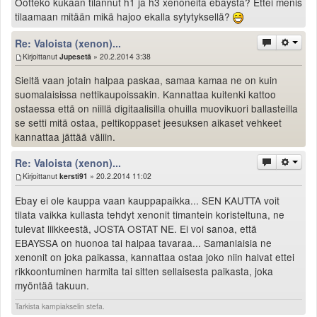
Ootteko kukaan tilannut h1 ja h3 xenoneita ebaysta? Ettei menis
tilaamaan mitään mikä hajoo ekalla sytytyksellä?
Re: Valoista (xenon)...
Kirjoittanut
Jupesetä
» 20.2.2014 3:38
Sieltä vaan jotain halpaa paskaa, samaa kamaa ne on kuin
suomalaisissa nettikaupoissakin. Kannattaa kuitenki kattoo
ostaessa että on niillä digitaalisilla ohuilla muovikuori ballasteilla
se setti mitä ostaa, peltikoppaset jeesuksen aikaset vehkeet
kannattaa jättää väliin.
Re: Valoista (xenon)...
Kirjoittanut
kersti91
» 20.2.2014 11:02
Ebay ei ole kauppa vaan kauppapaikka... SEN KAUTTA voit
tilata vaikka kullasta tehdyt xenonit timantein koristeltuna, ne
tulevat liikkeestä, JOSTA OSTAT NE. Ei voi sanoa, että
EBAYSSA on huonoa tai halpaa tavaraa... Samanlaisia ne
xenonit on joka paikassa, kannattaa ostaa joko niin halvat ettei
rikkoontuminen harmita tai sitten sellaisesta paikasta, joka
myöntää takuun.
Tarkista kampiakselin stefa.