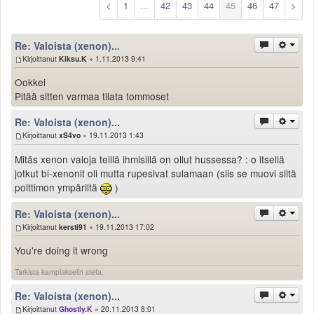
<
1
...
42
43
44
45
46
47
>
Säännöt ja ohjeet
Uudet ajoneuvot
Re: Valoista (xenon)...
Uudet kuvat
Kirjoittanut
Kiksu.K
» 1.11.2013 9:41
Uudet videot
Uudet kommentit
Ookkei
MYYDÄÄN
Pitää sitten varmaa tilata tommoset
Haku
Re: Valoista (xenon)...
Ohjeet
Kirjoittanut
xS4vo
» 19.11.2013 1:43
Ajoneuvot
Mitäs xenon valoja teillä ihmisillä on ollut hussessa? : o itsellä
Osat
jotkut bi-xenonit oli mutta rupesivat sulamaan (siis se muovi siitä
TIETOPANKKI
polttimon ympäriltä
)
TAPAHTUMAT
MP15 kuvia
Re: Valoista (xenon)...
MP14 kuvia
Kirjoittanut
kersti91
» 19.11.2013 17:02
MP13 kuvia
You're doing it wrong
ACS 2015 kuvia
Tarkista kampiakselin stefa.
Lisää uusi tapahtuma
UUTISET
Re: Valoista (xenon)...
SÄÄ
Kirjoittanut
Ghostly.K
» 20.11.2013 8:01