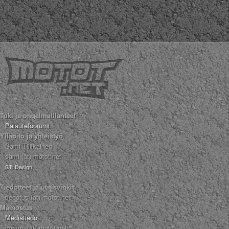
Tuki ja ongelmatilanteet
Palautefoorumi
Ylläpito ja yhteistyö
Sami Tiilikainen
sami (ät) motot.net
STi Design
Tiedotteet ja uutisvinkit
tiedotus (ät) motot.net
Mainostus
Mediatiedot
myynti (ät) motot.net