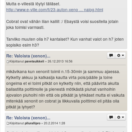
Mutta e-villestä löytyi tälläset.
http://www.e-ville.com/fi/23-auton-xeno ... nalog.html
Cobrat ovat vähän liian kalliit :/ Ebaystä voisi suositella jotain
joka toimisi varmasti.
Tarviiko muuten olla h7 kantaiset? Kun vanhat valot on h7 joten
sopisiko esim h3?
Re: Valoista (xenon)...
Kirjoittanut
pavetsuikkeli
» 26.12.2013 16:56
mikävikana kun xenonit toimii n.15-30min ja sammuu ajaessa.
Kytketty akkuu ja katkasija kautta virta pois/päälle ja toine
ongelma et ei toimi pitkät on kytketty niin, että päävirta akulta
ballastilta polttimolle ja pienestä mötikästä piuhat vanhoihin
ajovalon piuhoihi niin että ois pitkäät ja lyhkäset mutta ei vaikuta
mitenkää xenonit on cobrat ja liikkuvalla polttimol eli pitäs olla
pitkät ja lyhyet?
Re: Valoista (xenon)...
Kirjoittanut
pllurallipro
» 20.2.2014 1:28