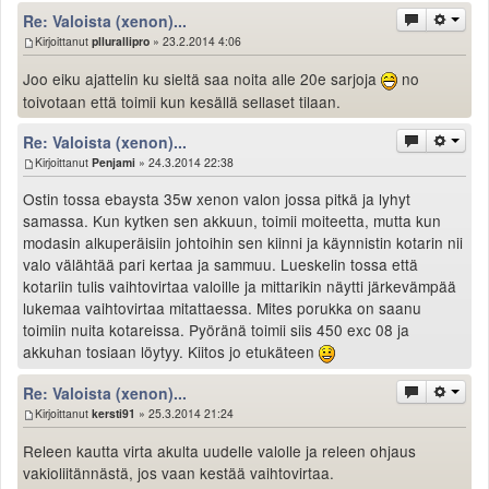
Re: Valoista (xenon)...
Kirjoittanut
pllurallipro
» 23.2.2014 4:06
Joo eiku ajattelin ku sieltä saa noita alle 20e sarjoja
no
toivotaan että toimii kun kesällä sellaset tilaan.
Re: Valoista (xenon)...
Kirjoittanut
Penjami
» 24.3.2014 22:38
Ostin tossa ebaysta 35w xenon valon jossa pitkä ja lyhyt
samassa. Kun kytken sen akkuun, toimii moiteetta, mutta kun
modasin alkuperäisiin johtoihin sen kiinni ja käynnistin kotarin nii
valo välähtää pari kertaa ja sammuu. Lueskelin tossa että
kotariin tulis vaihtovirtaa valoille ja mittarikin näytti järkevämpää
lukemaa vaihtovirtaa mitattaessa. Mites porukka on saanu
toimiin nuita kotareissa. Pyöränä toimii siis 450 exc 08 ja
akkuhan tosiaan löytyy. Kiitos jo etukäteen
Re: Valoista (xenon)...
Kirjoittanut
kersti91
» 25.3.2014 21:24
Releen kautta virta akulta uudelle valolle ja releen ohjaus
vakioliitännästä, jos vaan kestää vaihtovirtaa.