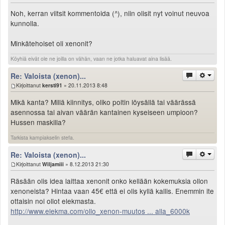
Valitse paikkakunta
Noh, kerran viitsit kommentoida (^), niin olisit nyt voinut neuvoa
Helsingin sää
kunnolla.
Tampereen sää
Turun sää
Minkätehoiset oli xenonit?
Oulun sää
Köyhiä eivät ole ne joilla on vähän, vaan ne jotka haluavat aina lisää.
Kuopion sää
Re: Valoista (xenon)...
Rovaniemen sää
Kirjoittanut
kersti91
» 20.11.2013 8:48
MUUT
VIP-jäsenyys
Mikä kanta? Millä kiinnitys, oliko poltin löysällä tai väärässä
Paidat ja vaatteet
asennossa tai aivan väärän kantainen kyseiseen umpioon?
Hussen maskilla?
Suunnittele oma paita
Mainostus
Tarkista kampiakselin stefa.
Palaute
Re: Valoista (xenon)...
Kevytversio
Kirjoittanut
Wiljamiii
» 8.12.2013 21:30
Räsään olis idea laittaa xenonit onko kellään kokemuksia ollon
xenoneista? Hintaa vaan 45€ että ei olis kyllä kallis. Enemmin ite
ottaisin noi ollot elekmasta.
http://www.elekma.com/ollo_xenon-muutos ... alla_6000k